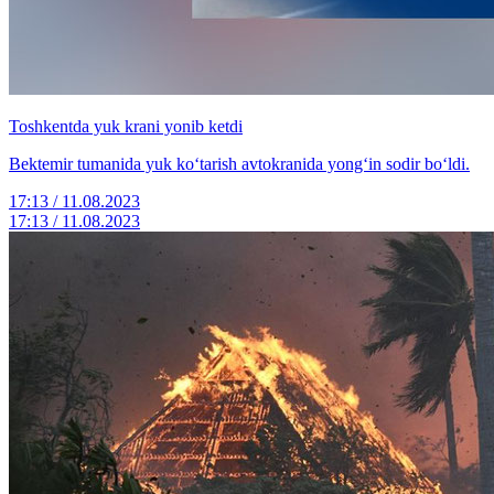
Toshkentda yuk krani yonib ketdi
Bektemir tumanida yuk ko‘tarish avtokranida yong‘in sodir bo‘ldi.
17:13 / 11.08.2023
17:13 / 11.08.2023