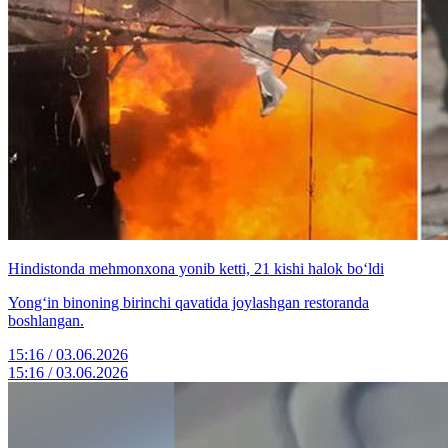
Hindistonda mehmonxona yonib ketti, 21 kishi halok bo‘ldi
Yong‘in binoning birinchi qavatida joylashgan restoranda
boshlangan.
15:16 / 03.06.2026
15:16 / 03.06.2026