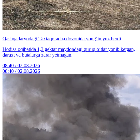
Qashqadaryodagi Taxtaqoracha dovonida yong‘in yuz berdi
Hodisa oqibatida 1,3 gektar maydondagi quruq o‘tlar yonib ketgan,
daraxt va butalarga zarar yetmagan.
08:40 / 02.08.2026
08:40 / 02.08.2026