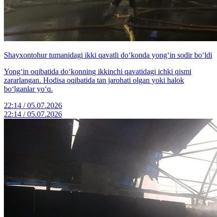
Shayxontohur tumanidagi ikki qavatli do‘konda yong‘in sodir bo‘ldi
Yong‘in oqibatida do‘konning ikkinchi qavatidagi ichki qismi
zararlangan. Hodisa oqibatida tan jarohati olgan yoki halok
bo‘lganlar yo‘q.
22:14 / 05.07.2026
22:14 / 05.07.2026