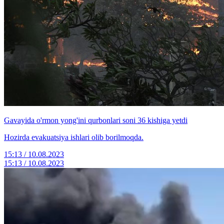
Gavayida o'rmon yong'ini qurbonlari soni 36 kishiga yetdi
Hozirda evakuatsiya ishlari olib borilmoqda.
15:13 / 10.08.2023
15:13 / 10.08.2023