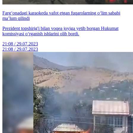
Farg‘onadagi karaokeda vafot etgan fuqarolarning o‘lim sababi
maʼlum qilindi
Prezident topshirig'i bilan voqea joyiga yetib borgan Hukumat
komissiyasi o‘rganish ishlarini olib bordi.
21:08 / 29.07.2023
21:08 / 29.07.2023