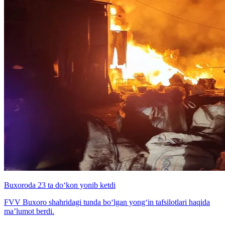
Buxoroda 23 ta do‘kon yonib ketdi
FVV Buxoro shahridagi tunda bo‘lgan yong‘in tafsilotlari haqida
maʼlumot berdi.