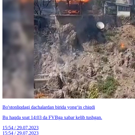
Bo'stonliqdagi dachalardan birida yong‘in chiqdi
Bu haqda soat 14:03 da FVBga xabar kelib tushgan.
15:54 / 29.07.2023
15:54 / 29.07.2023