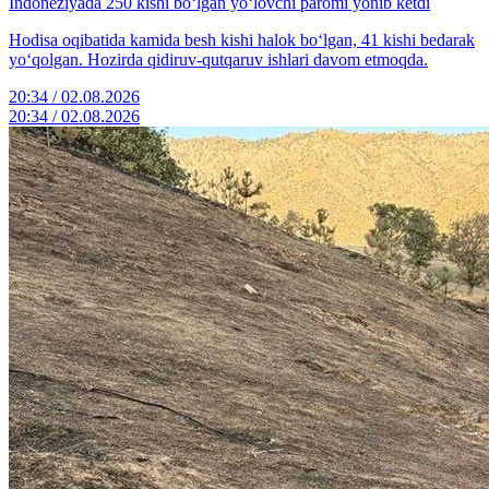
Indoneziyada 250 kishi bo‘lgan yo‘lovchi paromi yonib ketdi
Hodisa oqibatida kamida besh kishi halok bo‘lgan, 41 kishi bedarak
yo‘qolgan. Hozirda qidiruv-qutqaruv ishlari davom etmoqda.
20:34 / 02.08.2026
20:34 / 02.08.2026