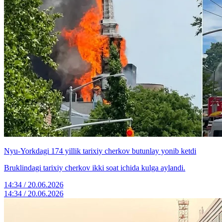
Nyu-Yorkdagi 174 yillik tarixiy cherkov butunlay yonib ketdi
Bruklindagi tarixiy cherkov ikki soat ichida kulga aylandi.
14:34 / 20.06.2026
14:34 / 20.06.2026