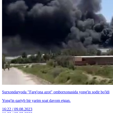
Surxondaryoda "Farg'ona azot" omborxonasida yong'in sodir bo'ldi
Yong'in qariyb bir yarim soat davom etgan.
16:22 / 09.08.2023