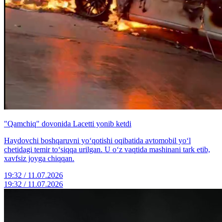
"Qamchiq" dovonida Lacetti yonib ketdi
Haydovchi boshqaruvni yo‘qotishi oqibatida avtomobil yo‘l
chetidagi temir to‘siqqa urilgan. U o‘z vaqtida mashinani tark etib,
xavfsiz joyga chiqqan.
19:32 / 11.07.2026
19:32 / 11.07.2026