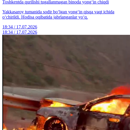
Toshkentda qurilishi tugallanmagan binoda yong‘in chiqdi
Yakkasaroy tumanida sodir bo‘lgan yong‘in qisqa vaqt ichida
o‘chirildi. Hodisa oqibatida jabrlanganlar yo‘q.
18:34 / 17.07.2026
18:34 / 17.07.2026