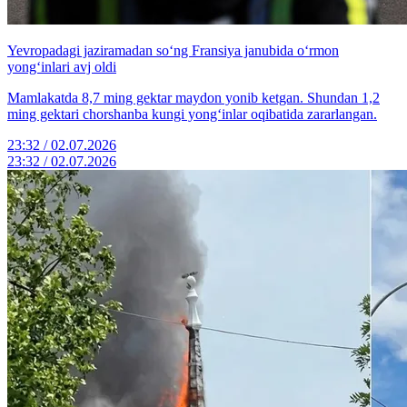
Yevropadagi jaziramadan so‘ng Fransiya janubida o‘rmon
yong‘inlari avj oldi
Mamlakatda 8,7 ming gektar maydon yonib ketgan. Shundan 1,2
ming gektari chorshanba kungi yong‘inlar oqibatida zararlangan.
23:32 / 02.07.2026
23:32 / 02.07.2026