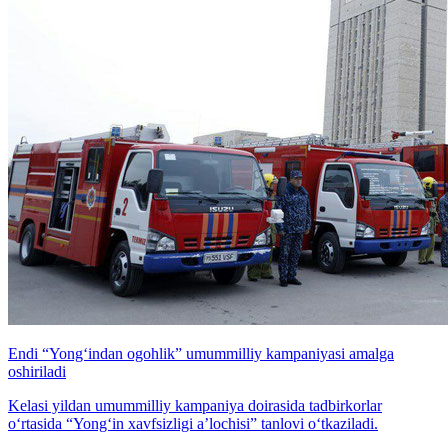
Endi “Yong‘indan ogohlik” umummilliy kampaniyasi amalga
oshiriladi
Kelasi yildan umummilliy kampaniya doirasida tadbirkorlar
o‘rtasida “Yong‘in xavfsizligi aʼlochisi” tanlovi o‘tkaziladi.