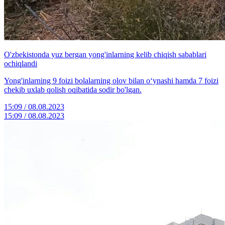
O'zbekistonda yuz bergan yong'inlarning kelib chiqish sabablari
ochiqlandi
Yong'inlarning 9 foizi bolalarning olov bilan o‘ynashi hamda 7 foizi
chekib uxlab qolish oqibatida sodir bo'lgan.
15:09 / 08.08.2023
15:09 / 08.08.2023