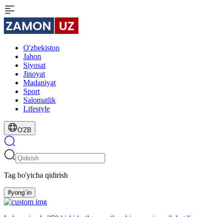
O'zbekiston
Jahon
Siyosat
Jinoyat
Madaniyat
Sport
Salomatlik
Lifestyle
O'ZB
Tag bo'yicha qidirish
#yong`in