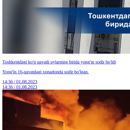
Toshkentdagi ko'p qavatli uylarning birida yong'in sodir bo'ldi
Yong'in 16-qavatdagi xonadonda sodir bo'lgan.
14:36 / 01.08.2023
14:36 / 01.08.2023