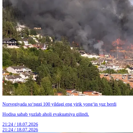
Norvegiyada so‘nggi 100 yildagi eng yirik yong‘in yuz berdi
Hodisa sabab yuzlab aholi evakuatsiya qilindi.
21:24 / 18.07.2026
21:24 / 18.07.2026