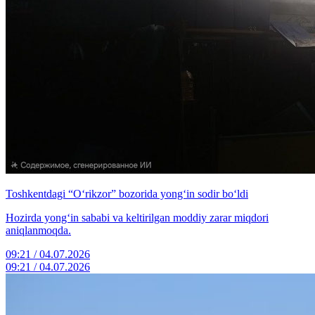
Toshkentdagi “O‘rikzor” bozorida yong‘in sodir bo‘ldi
Hozirda yong‘in sababi va keltirilgan moddiy zarar miqdori
aniqlanmoqda.
09:21 / 04.07.2026
09:21 / 04.07.2026