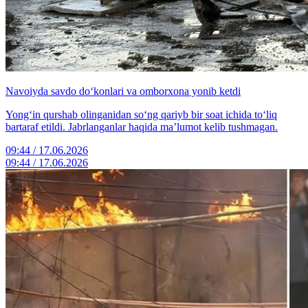
Navoiyda savdo do‘konlari va omborxona yonib ketdi
Yong‘in qurshab olinganidan so‘ng qariyb bir soat ichida to‘liq
bartaraf etildi. Jabrlanganlar haqida ma’lumot kelib tushmagan.
09:44 / 17.06.2026
09:44 / 17.06.2026