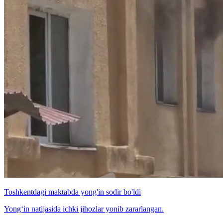
Toshkentdagi maktabda yong'in sodir bo'ldi
Yong‘in natijasida ichki jihozlar yonib zararlangan.