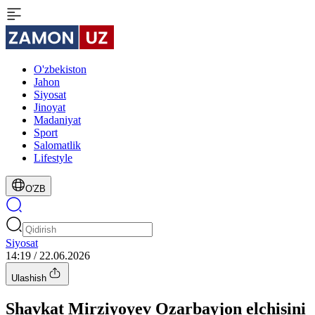
O'zbekiston
Jahon
Siyosat
Jinoyat
Madaniyat
Sport
Salomatlik
Lifestyle
O'ZB
Siyosat
14:19 / 22.06.2026
Ulashish
Shavkat Mirziyoyev Ozarbayjon elchisini