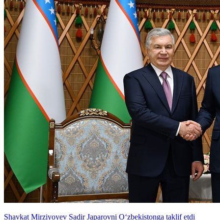
Shavkat Mirziyoyev Sadir Japarovni O‘zbekistonga taklif etdi