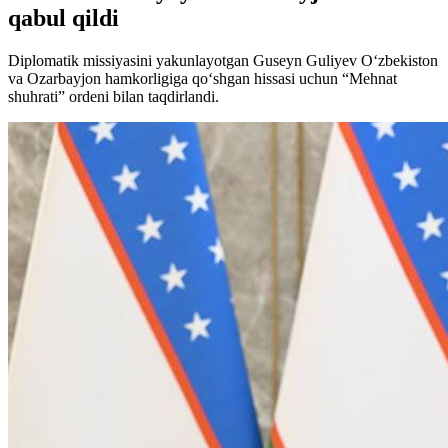
qabul qildi
Diplomatik missiyasini yakunlayotgan Guseyn Guliyev O‘zbekiston
va Ozarbayjon hamkorligiga qo‘shgan hissasi uchun “Mehnat
shuhrati” ordeni bilan taqdirlandi.