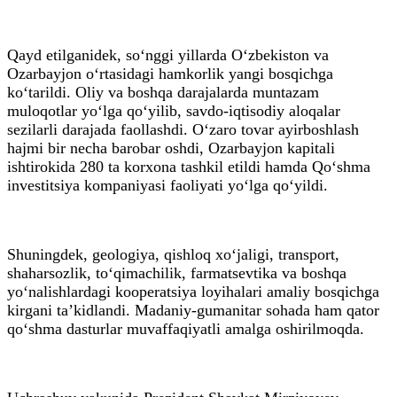
Qayd etilganidek, so‘nggi yillarda O‘zbekiston va
Ozarbayjon o‘rtasidagi hamkorlik yangi bosqichga
ko‘tarildi. Oliy va boshqa darajalarda muntazam
muloqotlar yo‘lga qo‘yilib, savdo-iqtisodiy aloqalar
sezilarli darajada faollashdi. O‘zaro tovar ayirboshlash
hajmi bir necha barobar oshdi, Ozarbayjon kapitali
ishtirokida 280 ta korxona tashkil etildi hamda Qo‘shma
investitsiya kompaniyasi faoliyati yo‘lga qo‘yildi.
Shuningdek, geologiya, qishloq xo‘jaligi, transport,
shaharsozlik, to‘qimachilik, farmatsevtika va boshqa
yo‘nalishlardagi kooperatsiya loyihalari amaliy bosqichga
kirgani ta’kidlandi. Madaniy-gumanitar sohada ham qator
qo‘shma dasturlar muvaffaqiyatli amalga oshirilmoqda.