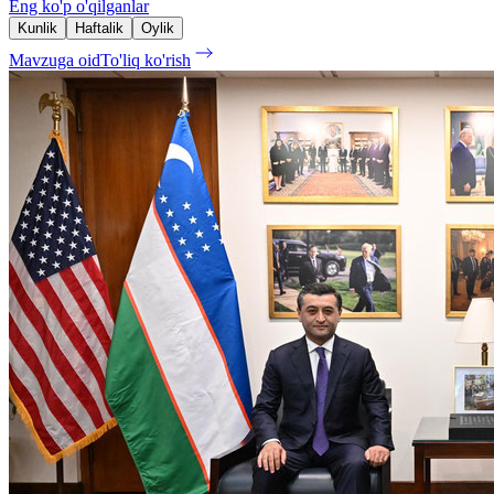
Eng ko'p o'qilganlar
Kunlik
Haftalik
Oylik
Mavzuga oid
To'liq ko'rish