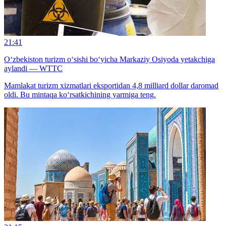
21:41
O‘zbekiston turizm o‘sishi bo‘yicha Markaziy Osiyoda yetakchiga
aylandi — WTTC
Mamlakat turizm xizmatlari eksportidan 4,8 milliard dollar daromad
oldi. Bu mintaqa ko‘rsatkichining yarmiga teng.