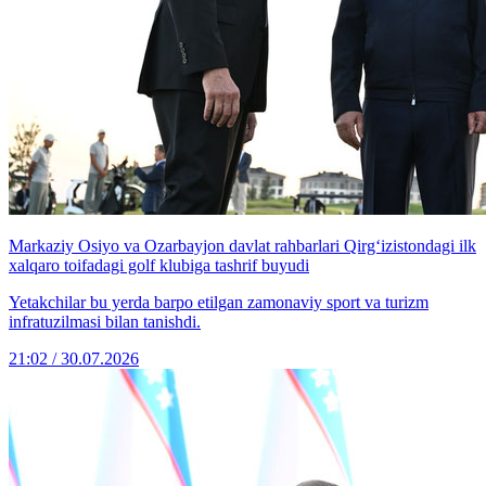
Markaziy Osiyo va Ozarbayjon davlat rahbarlari Qirg‘izistondagi ilk
xalqaro toifadagi golf klubiga tashrif buyudi
Yetakchilar bu yerda barpo etilgan zamonaviy sport va turizm
infratuzilmasi bilan tanishdi.
21:02 / 30.07.2026