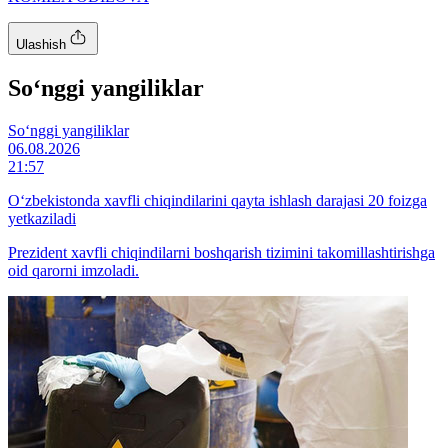
Ulashish
So‘nggi yangiliklar
So‘nggi yangiliklar
06.08.2026
21:57
O‘zbekistonda xavfli chiqindilarini qayta ishlash darajasi 20 foizga
yetkaziladi
Prezident xavfli chiqindilarni boshqarish tizimini takomillashtirishga
oid qarorni imzoladi.