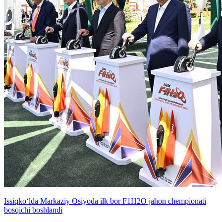
Issiqko‘lda Markaziy Osiyoda ilk bor F1H2O jahon chempionati
bosqichi boshlandi