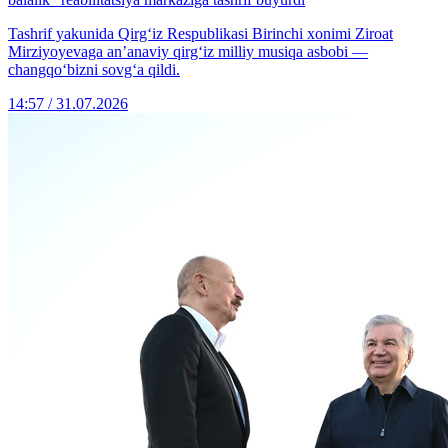
Tashrif yakunida Qirg‘iz Respublikasi Birinchi xonimi Ziroat
Mirziyoyevaga an’anaviy qirg‘iz milliy musiqa asbobi —
changqo‘bizni sovg‘a qildi.
14:57 / 31.07.2026