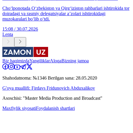
Cho‘lponotada O‘zbekiston va Qirg‘iziston rahbarlari ishtirokida tor
doiradagi va rasmiy delegatsiyalar aʼzolari ishtirokidagi
muzokaralari boʻlib oʻtdi.
15:08 / 30.07.2026
Lenta
Biz haqimizda
Yangiliklar
Aloqa
Bizning jamoa
Shahodatnoma: №1346 Berilgan sana: 28.05.2020
G'oya muallifi: Firdavs Fridunovich Abduxalikov
Asoschisi: "Master Media Production and Broadcast"
Maxfiylik siyosati
Foydalanish shartlari