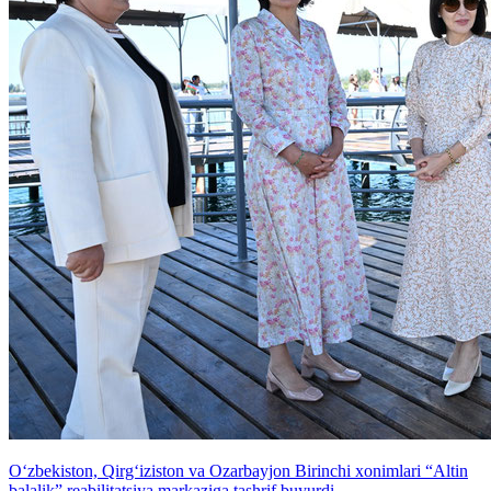
O‘zbekiston, Qirg‘iziston va Ozarbayjon Birinchi xonimlari “Altin
balalik” reabilitatsiya markaziga tashrif buyurdi