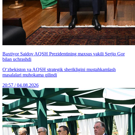
Baxtiyor Saidov AQSH Prezidentining maxsus vakili Serjio Gor
bilan uchrashdi
O‘zbekiston va AQSH strategik sherikligini mustahkamlash
masalalari muhokama qilindi
20:57 / 04.08.2026