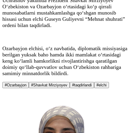
Uchrashuv yakunida Prezident Shavkat Mirziyoyev
O‘zbekiston va Ozarbayjon o‘rtasidagi ko‘p qirrali
munosabatlarni mustahkamlashga qo‘shgan munosib
hissasi uchun elchi Guseyn Guliyevni “Mehnat shuhrati”
ordeni bilan taqdirladi.
Ozarbayjon elchisi, o‘z navbatida, diplomatik missiyasiga
berilgan yuksak baho hamda ikki mamlakat o‘rtasidagi
keng ko‘lamli hamkorlikni rivojlantirishga qaratilgan
doimiy qo‘llab-quvvatlov uchun O‘zbekiston rahbariga
samimiy minnatdorlik bildirdi.
#Ozarbayjon
#Shavkat Mirziyoyev
#taqdirlandi
#elchi