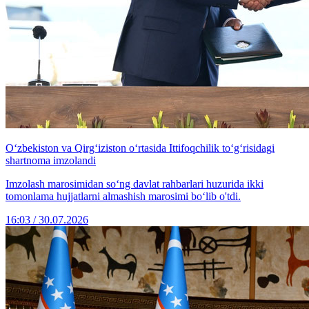
Oʻzbekiston va Qirgʻiziston o‘rtasida Ittifoqchilik toʻgʻrisidagi
shartnoma imzolandi
Imzolash marosimidan soʻng davlat rahbarlari huzurida ikki
tomonlama hujjatlarni almashish marosimi boʻlib o'tdi.
16:03 / 30.07.2026