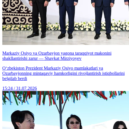
Markaziy Osiyo va Ozarbayjon yagona taraqqiyot makonini
shakllantirishi zarur — Shavkat Mirziyoyev
Oʻzbekiston Prezident Markaziy Osiyo mamlakatlari va
Ozarbayjonning mintaqaviy hamkorligini rivojlantirish istiqbollarini
belgilab berdi
15:24 / 31.07.2026