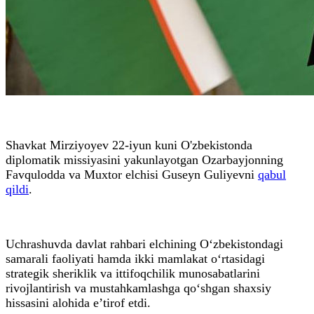
Shavkat Mirziyoyev 22-iyun kuni O'zbekistonda
diplomatik missiyasini yakunlayotgan Ozarbayjonning
Favqulodda va Muxtor elchisi Guseyn Guliyevni
qabul
qildi
.
Uchrashuvda davlat rahbari elchining O‘zbekistondagi
samarali faoliyati hamda ikki mamlakat o‘rtasidagi
strategik sheriklik va ittifoqchilik munosabatlarini
rivojlantirish va mustahkamlashga qo‘shgan shaxsiy
hissasini alohida e’tirof etdi.