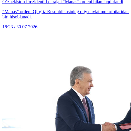
O‘zbekiston Prezidenti I darajali “Manas” ordeni bilan taqdirlandi
“Manas” ordeni Qirg‘iz Respublikasining oliy davlat mukofotlaridan
biri hisoblanadi.
18:23 / 30.07.2026