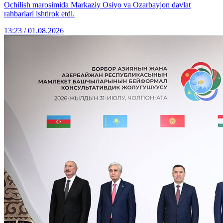
Ochilish marosimida Markaziy Osiyo va Ozarbayjon davlat
rahbarlari ishtirok etdi.
13:23 / 01.08.2026