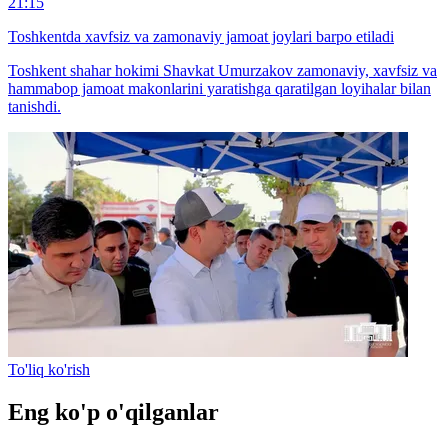
21:15
Toshkentda xavfsiz va zamonaviy jamoat joylari barpo etiladi
Toshkent shahar hokimi Shavkat Umurzakov zamonaviy, xavfsiz va
hammabop jamoat makonlarini yaratishga qaratilgan loyihalar bilan
tanishdi.
To'liq ko'rish
Eng ko'p o'qilganlar