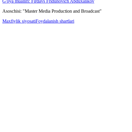
G'oya muallifi: Firdavs Fridunovich Abduxalikov
Asoschisi: "Master Media Production and Broadcast"
Maxfiylik siyosati
Foydalanish shartlari