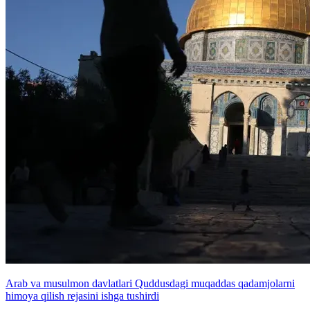
Arab va musulmon davlatlari Quddusdagi muqaddas qadamjolarni
himoya qilish rejasini ishga tushirdi