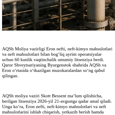
AQSh Moliya vazirligi Eron nefti, neft-kimyo mahsulotlari
va neft mahsulotlari bilan bog‘liq ayrim operatsiyalar
uchun 60 kunlik vaqtinchalik umumiy litsenziya berdi.
Qaror Shveytsariyaning Byurgenstok shahrida AQSh va
Eron o‘rtasida o‘tkazilgan muzokaralardan so‘ng qabul
qilingan.
AQSh moliya vaziri Skott Bessent ma’lum qilishicha,
berilgan litsenziya 2026-yil 21-avgustga qadar amal qiladi.
Unga ko‘ra, Eron nefti, neft-kimyo mahsulotlari va neft
mahsulotlarini ishlab chiqarish, yetkazib berish hamda