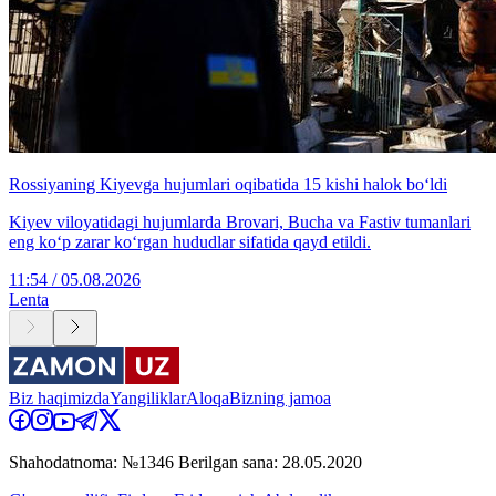
Rossiyaning Kiyevga hujumlari oqibatida 15 kishi halok bo‘ldi
Kiyev viloyatidagi hujumlarda Brovari, Bucha va Fastiv tumanlari
eng ko‘p zarar ko‘rgan hududlar sifatida qayd etildi.
11:54 / 05.08.2026
Lenta
Biz haqimizda
Yangiliklar
Aloqa
Bizning jamoa
Shahodatnoma: №1346 Berilgan sana: 28.05.2020