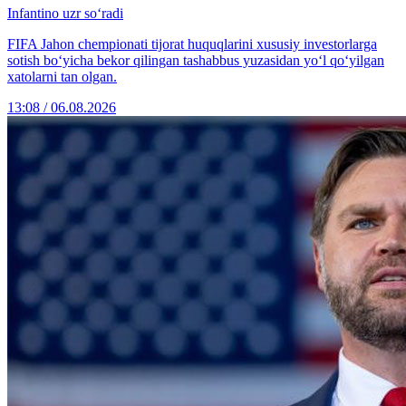
Infantino uzr so‘radi
FIFA Jahon chempionati tijorat huquqlarini xususiy investorlarga
sotish bo‘yicha bekor qilingan tashabbus yuzasidan yo‘l qo‘yilgan
xatolarni tan olgan.
13:08 / 06.08.2026