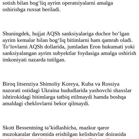
sotish bilan bog‘liq ayrim operatsiyalarni amalga
oshirishga ruxsat beriladi.
Shuningdek, hujjat AQSh sanksiyalariga duchor bo‘lgan
ayrim kemalar bilan bog‘liq bitimlarni ham qamrab oladi.
To‘lovlarni AQSh dollarida, jumladan Eron hukumati yoki
sanksiyalangan ayrim subyektlar foydasiga amalga oshirish
imkoniyati nazarda tutilgan.
Biroq litsenziya Shimoliy Koreya, Kuba va Rossiya
nazorati ostidagi Ukraina hududlarida yashovchi shaxslar
ishtirokidagi bitimlarga tatbiq etilmaydi hamda boshqa
amaldagi cheklovlarni bekor qilmaydi.
Skott Bessentning ta’kidlashicha, mazkur qaror
muzokaralar davomida erishilgan kelishuvlar doirasida