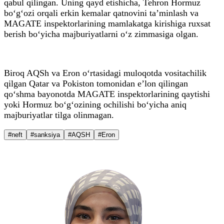
qabul qilingan. Uning qayd etishicha, Tehron Hormuz
bo‘g‘ozi orqali erkin kemalar qatnovini ta’minlash va
MAGATE inspektorlarining mamlakatga kirishiga ruxsat
berish bo‘yicha majburiyatlarni o‘z zimmasiga olgan.
Biroq AQSh va Eron o‘rtasidagi muloqotda vositachilik
qilgan Qatar va Pokiston tomonidan e’lon qilingan
qo‘shma bayonotda MAGATE inspektorlarining qaytishi
yoki Hormuz bo‘g‘ozining ochilishi bo‘yicha aniq
majburiyatlar tilga olinmagan.
#neft
#sanksiya
#AQSH
#Eron