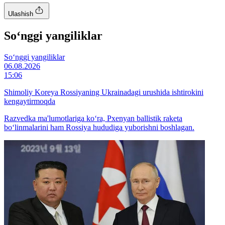
Ulashish
So‘nggi yangiliklar
So‘nggi yangiliklar
06.08.2026
15:06
Shimoliy Koreya Rossiyaning Ukrainadagi urushida ishtirokini
kengaytirmoqda
Razvedka ma'lumotlariga ko‘ra, Pxenyan ballistik raketa
bo‘linmalarini ham Rossiya hududiga yuborishni boshlagan.