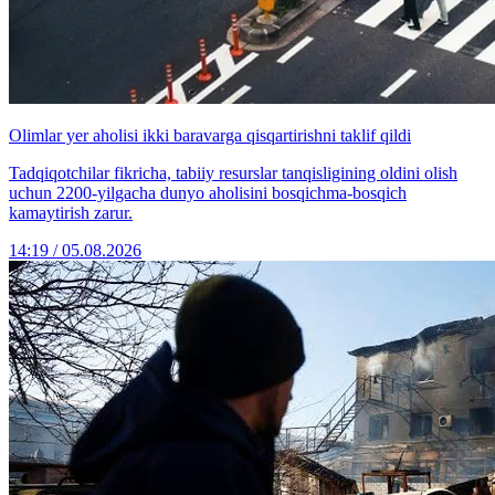
Olimlar yer aholisi ikki baravarga qisqartirishni taklif qildi
Tadqiqotchilar fikricha, tabiiy resurslar tanqisligining oldini olish
uchun 2200-yilgacha dunyo aholisini bosqichma-bosqich
kamaytirish zarur.
14:19 / 05.08.2026