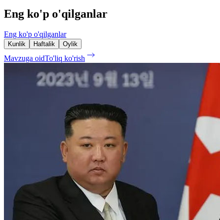
Eng ko'p o'qilganlar
Eng ko'p o'qilganlar
Kunlik
Haftalik
Oylik
Mavzuga oid
To'liq ko'rish