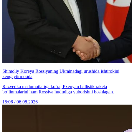
Shimoliy Koreya Rossiyaning Ukrainadagi urushida ishtirokini
kengaytirmoqda
Razvedka ma'lumotlariga ko‘ra, Pxenyan ballistik raketa
bo‘linmalarini ham Rossiya hududiga yuborishni boshlagan.
15:06 / 06.08.2026