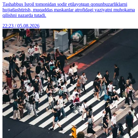
Tashabbus Isroil tomonidan sodir etilayotgan qonunbuzarliklarni
hujjatlashtirish, muqaddas maskanlar atrofidagi vaziyatni muhokama
qilishni nazarda tutadi.
22:23 / 05.08.2026