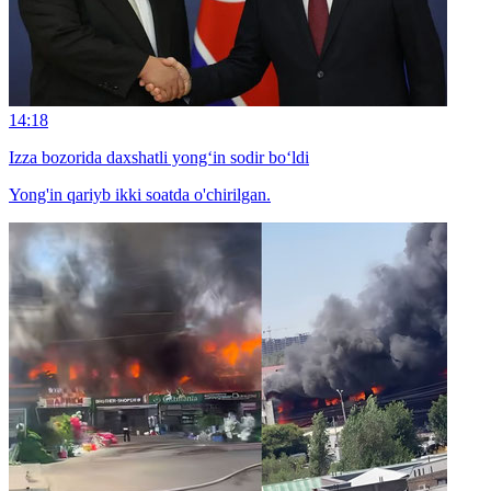
14:18
Izza bozorida daxshatli yong‘in sodir bo‘ldi
Yong'in qariyb ikki soatda o'chirilgan.