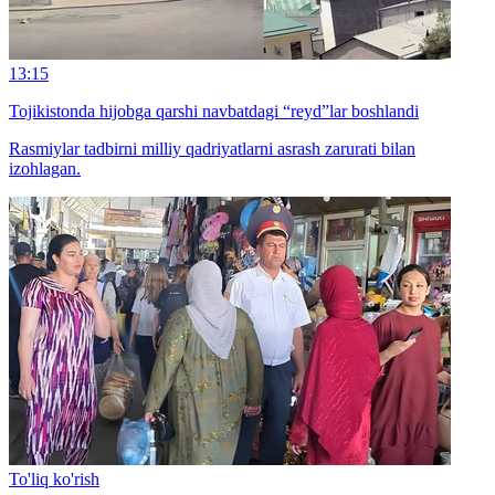
13:15
Tojikistonda hijobga qarshi navbatdagi “reyd”lar boshlandi
Rasmiylar tadbirni milliy qadriyatlarni asrash zarurati bilan
izohlagan.
To'liq ko'rish