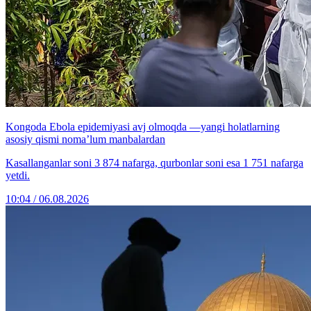
Kongoda Ebola epidemiyasi avj olmoqda —yangi holatlarning
asosiy qismi noma’lum manbalardan
Kasallanganlar soni 3 874 nafarga, qurbonlar soni esa 1 751 nafarga
yetdi.
10:04 / 06.08.2026