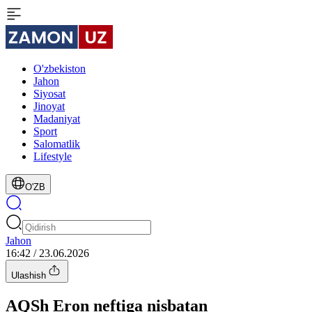
O'zbekiston
Jahon
Siyosat
Jinoyat
Madaniyat
Sport
Salomatlik
Lifestyle
O'ZB
Jahon
16:42 / 23.06.2026
Ulashish
AQSh Eron neftiga nisbatan