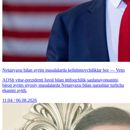
Netanyaxu bilan ayrim masalalarda kelishmovchiliklar bor — Vens
AQSh vitse-prezidenti Isroil bilan ittifoqchilik saqlanayotganini,
biroq ayrim siyosiy masalalarda Netanyaxu bilan qarashlar turlicha
ekanini aytdi.
11:04 / 06.08.2026