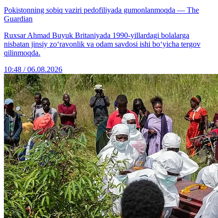
Pokistonning sobiq vaziri pedofiliyada gumonlanmoqda — The
Guardian
Ruxsar Ahmad Buyuk Britaniyada 1990-yillardagi bolalarga
nisbatan jinsiy zo‘ravonlik va odam savdosi ishi bo‘yicha tergov
qilinmoqda.
10:48 / 06.08.2026