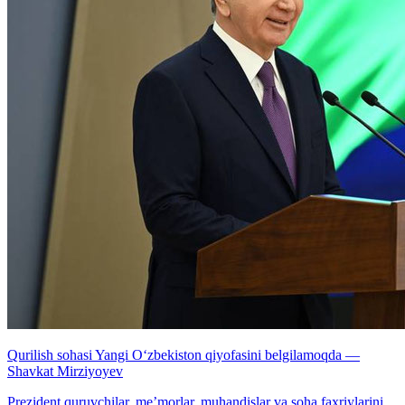
Qurilish sohasi Yangi O‘zbekiston qiyofasini belgilamoqda —
Shavkat Mirziyoyev
Prezident quruvchilar, me’morlar, muhandislar va soha faxriylarini