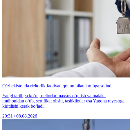
O‘zbekistonda rieltorlik faoliyati qonun bilan tartibga solindi
Yangi tartibga ko‘ra, rieltorlar maxsus o‘qitish va malaka
imtihonidan o‘tib, sertifikat olishi, tashkilotlar esa Yagona reyestrga
kiritilishi kerak bo‘ladi.
20:31 / 08.08.2026