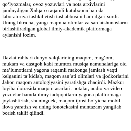
qo‘lyozmalar, ovoz yozuvlari va nota arxivlarini
jamlaydigan Xalqaro raqamli kutubxona hamda
laboratoriya tashkil etish tashabbusini ham ilgari surdi.
Uning fikricha, yangi majmua olimlar va san’atshunoslarni
birlashtiradigan global ilmiy-akademik platformaga
aylanishi lozim.
Davlat rahbari dunyo xalqlarining maqom, mug‘om,
mukam va dastgoh kabi mumtoz musiqa namunalariga oid
ma’lumotlarni yagona raqamli makonga jamlash vaqti
kelganini ta’kidlab, maqom san’ati olimlari va ijodkorlarini
Jahon maqom antologiyasini yaratishga chaqirdi. Mazkur
loyiha doirasida maqom asarlari, notalar, audio va video
yozuvlar hamda ilmiy tadqiqotlarni yagona platformaga
joylashtirish, shuningdek, maqom ijrosi bo‘yicha mobil
ilova yaratish va uning fonotekasini muntazam yangilab
borish taklif qilindi.