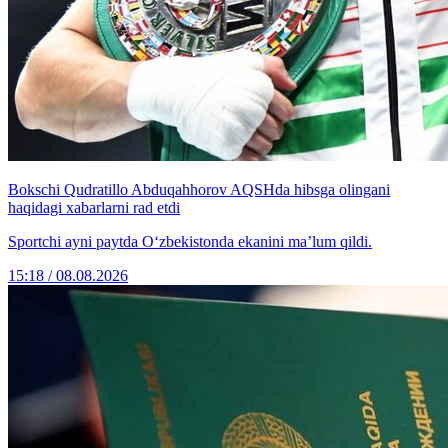
Bokschi Qudratillo Abduqahhorov AQSHda hibsga olingani
haqidagi xabarlarni rad etdi
Sportchi ayni paytda O‘zbekistonda ekanini ma’lum qildi.
15:18 / 08.08.2026