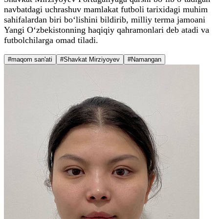
navbatdagi uchrashuv mamlakat futboli tarixidagi muhim
sahifalardan biri bo‘lishini bildirib, milliy terma jamoani
Yangi O‘zbekistonning haqiqiy qahramonlari deb atadi va
futbolchilarga omad tiladi.
#maqom san'ati
#Shavkat Mirziyoyev
#Namangan