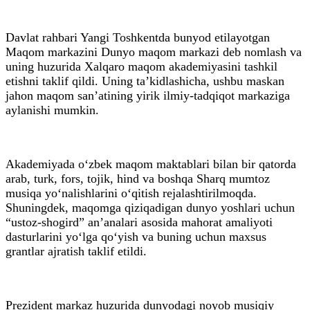
Davlat rahbari Yangi Toshkentda bunyod etilayotgan
Maqom markazini Dunyo maqom markazi deb nomlash va
uning huzurida Xalqaro maqom akademiyasini tashkil
etishni taklif qildi. Uning ta’kidlashicha, ushbu maskan
jahon maqom san’atining yirik ilmiy-tadqiqot markaziga
aylanishi mumkin.
Akademiyada o‘zbek maqom maktablari bilan bir qatorda
arab, turk, fors, tojik, hind va boshqa Sharq mumtoz
musiqa yo‘nalishlarini o‘qitish rejalashtirilmoqda.
Shuningdek, maqomga qiziqadigan dunyo yoshlari uchun
“ustoz-shogird” an’analari asosida mahorat amaliyoti
dasturlarini yo‘lga qo‘yish va buning uchun maxsus
grantlar ajratish taklif etildi.
Prezident markaz huzurida dunyodagi noyob musiqiy