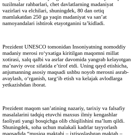
tuzilmalar rahbarlari, chet davlatlarning madaniyat
vazirlari va elchilari, shuningdek, 80 dan ortiq
mamlakatdan 250 ga yaqin madaniyat va san’at
namoyandalari ishtirok etayotganini ta’kidladi.
Prezident UNESCO tomonidan Insoniyatning nomoddiy
madaniy merosi ro‘yxatiga kiritilgan maqomni millat
xotirasi, xalq qalbi va asrlar davomida yangrab kelayotgan
ma’naviy ovoz sifatida e’tirof etdi. Uning qayd etishicha,
anjumanning asosiy maqsadi ushbu noyob merosni asrab-
avaylash, o‘rganish, targ‘ib etish va kelajak avlodlarga
yetkazishdan iborat.
Prezident maqom san’atining nazariy, tarixiy va falsafiy
masalalarini tadqiq etuvchi maxsus ilmiy kengashlar
faoliyati yangi bosqichga olib chiqilishini ma’lum qildi.
Shuningdek, soha uchun malakali kadrlar tayyorlash
maqsadida “musiqa maktabi – ixtisoslashgan maktab –