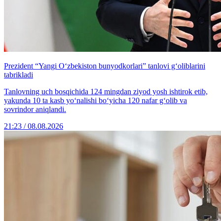
Prezident “Yangi O‘zbekiston bunyodkorlari” tanlovi g‘oliblarini
tabrikladi
Tanlovning uch bosqichida 124 mingdan ziyod yosh ishtirok etib,
yakunda 10 ta kasb yo‘nalishi bo‘yicha 120 nafar g‘olib va
sovrindor aniqlandi.
21:23 / 08.08.2026