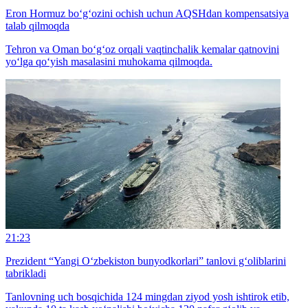
Eron Hormuz bo‘g‘ozini ochish uchun AQSHdan kompensatsiya
talab qilmoqda
Tehron va Oman bo‘g‘oz orqali vaqtinchalik kemalar qatnovini
yo‘lga qo‘yish masalasini muhokama qilmoqda.
21:23
Prezident “Yangi O‘zbekiston bunyodkorlari” tanlovi g‘oliblarini
tabrikladi
Tanlovning uch bosqichida 124 mingdan ziyod yosh ishtirok etib,