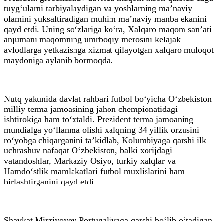
tuyg‘ularni tarbiyalaydigan va yoshlarning ma’naviy
olamini yuksaltiradigan muhim ma’naviy manba ekanini
qayd etdi. Uning so‘zlariga ko‘ra, Xalqaro maqom san’ati
anjumani maqomning umrboqiy merosini kelajak
avlodlarga yetkazishga xizmat qilayotgan xalqaro muloqot
maydoniga aylanib bormoqda.
Nutq yakunida davlat rahbari futbol bo‘yicha O‘zbekiston
milliy terma jamoasining jahon chempionatidagi
ishtirokiga ham to‘xtaldi. Prezident terma jamoaning
mundialga yo‘llanma olishi xalqning 34 yillik orzusini
ro‘yobga chiqarganini ta’kidlab, Kolumbiyaga qarshi ilk
uchrashuv nafaqat O‘zbekiston, balki xorijdagi
vatandoshlar, Markaziy Osiyo, turkiy xalqlar va
Hamdo‘stlik mamlakatlari futbol muxlislarini ham
birlashtirganini qayd etdi.
Shavkat Mirziyoyev Portugaliyaga qarshi bo‘lib o‘tadigan