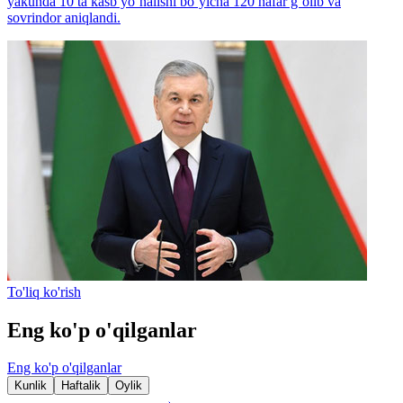
yakunda 10 ta kasb yo‘nalishi bo‘yicha 120 nafar g‘olib va
sovrindor aniqlandi.
To'liq ko'rish
Eng ko'p o'qilganlar
Eng ko'p o'qilganlar
Kunlik
Haftalik
Oylik