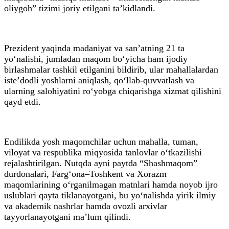
oliygoh” tizimi joriy etilgani ta’kidlandi.
Prezident yaqinda madaniyat va san’atning 21 ta
yo‘nalishi, jumladan maqom bo‘yicha ham ijodiy
birlashmalar tashkil etilganini bildirib, ular mahallalardan
iste’dodli yoshlarni aniqlash, qo‘llab-quvvatlash va
ularning salohiyatini ro‘yobga chiqarishga xizmat qilishini
qayd etdi.
Endilikda yosh maqomchilar uchun mahalla, tuman,
viloyat va respublika miqyosida tanlovlar o‘tkazilishi
rejalashtirilgan. Nutqda ayni paytda “Shashmaqom”
durdonalari, Farg‘ona–Toshkent va Xorazm
maqomlarining o‘rganilmagan matnlari hamda noyob ijro
uslublari qayta tiklanayotgani, bu yo‘nalishda yirik ilmiy
va akademik nashrlar hamda ovozli arxivlar
tayyorlanayotgani ma’lum qilindi.