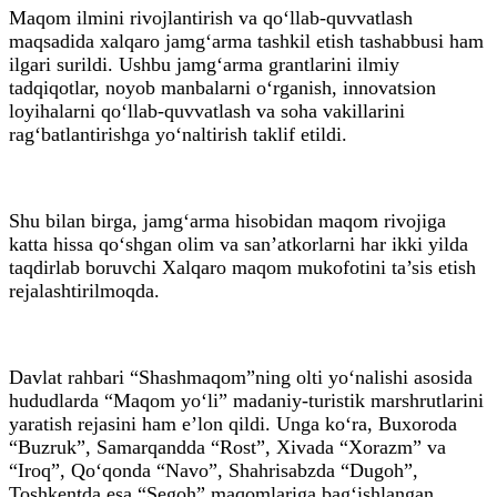
Maqom ilmini rivojlantirish va qo‘llab-quvvatlash
maqsadida xalqaro jamg‘arma tashkil etish tashabbusi ham
ilgari surildi. Ushbu jamg‘arma grantlarini ilmiy
tadqiqotlar, noyob manbalarni o‘rganish, innovatsion
loyihalarni qo‘llab-quvvatlash va soha vakillarini
rag‘batlantirishga yo‘naltirish taklif etildi.
Shu bilan birga, jamg‘arma hisobidan maqom rivojiga
katta hissa qo‘shgan olim va san’atkorlarni har ikki yilda
taqdirlab boruvchi Xalqaro maqom mukofotini ta’sis etish
rejalashtirilmoqda.
Davlat rahbari “Shashmaqom”ning olti yo‘nalishi asosida
hududlarda “Maqom yo‘li” madaniy-turistik marshrutlarini
yaratish rejasini ham e’lon qildi. Unga ko‘ra, Buxoroda
“Buzruk”, Samarqandda “Rost”, Xivada “Xorazm” va
“Iroq”, Qo‘qonda “Navo”, Shahrisabzda “Dugoh”,
Toshkentda esa “Segoh” maqomlariga bag‘ishlangan