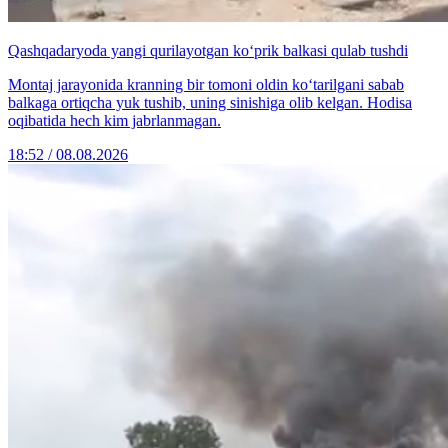
Qashqadaryoda yangi qurilayotgan ko‘prik balkasi qulab tushdi
Montaj jarayonida kranning bir tomoni oldin ko‘tarilgani sabab
balkaga ortiqcha yuk tushib, uning sinishiga olib kelgan. Hodisa
oqibatida hech kim jabrlanmagan.
18:52 / 08.08.2026