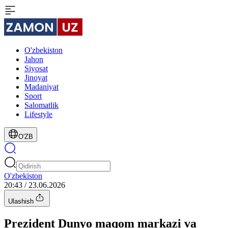
O'zbekiston
Jahon
Siyosat
Jinoyat
Madaniyat
Sport
Salomatlik
Lifestyle
O'ZB
O'zbekiston
20:43 / 23.06.2026
Ulashish
Prezident Dunyo maqom markazi va