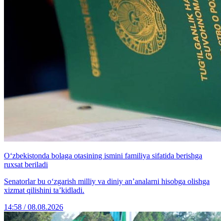
O‘zbekistonda bolaga otasining ismini familiya sifatida berishga
ruxsat beriladi
Senatorlar bu o‘zgarish milliy va diniy an’analarni hisobga olishga
xizmat qilishini ta’kidladi.
14:58 / 08.08.2026