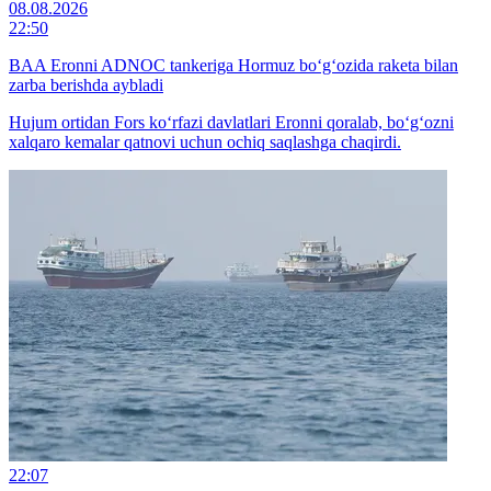
08.08.2026
22:50
BAA Eronni ADNOC tankeriga Hormuz bo‘g‘ozida raketa bilan
zarba berishda aybladi
Hujum ortidan Fors ko‘rfazi davlatlari Eronni qoralab, bo‘g‘ozni
xalqaro kemalar qatnovi uchun ochiq saqlashga chaqirdi.
22:07