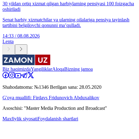
30 yildan ortiq xizmat qilgan harbiylarning pensiyasi 100 foizgacha
oshiriladi
Senat harbiy xizmatchilar va ularning oilalariga pensiya tayinlash
tartibini belgilovchi qonunni ma’qulladi.
14:33 / 08.08.2026
Lenta
Biz haqimizda
Yangiliklar
Aloqa
Bizning jamoa
Shahodatnoma: №1346 Berilgan sana: 28.05.2020
G'oya muallifi: Firdavs Fridunovich Abduxalikov
Asoschisi: "Master Media Production and Broadcast"
Maxfiylik siyosati
Foydalanish shartlari