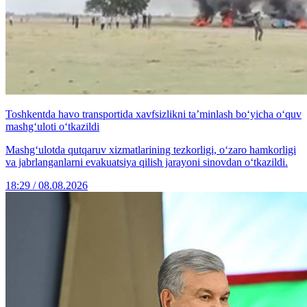
Toshkentda havo transportida xavfsizlikni ta’minlash bo‘yicha o‘quv
mashg‘uloti o‘tkazildi
Mashg‘ulotda qutqaruv xizmatlarining tezkorligi, o‘zaro hamkorligi
va jabrlanganlarni evakuatsiya qilish jarayoni sinovdan o‘tkazildi.
18:29 / 08.08.2026