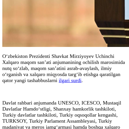
O‘zbekiston Prezidenti Shavkat Mirziyoyev Uchinchi
Xalqaro maqom san’ati anjumanining ochilish marosimida
nutq so‘zlab, maqom san’atini asrab-avaylash, ilmiy
o‘rganish va xalqaro miqyosda targ‘ib etishga qaratilgan
qator yangi tashabbuslarni
ilgari surdi
.
Davlat rahbari anjumanda UNESCO, ICESCO, Mustaqil
Davlatlar Hamdo‘stligi, Shanxay hamkorlik tashkiloti,
Turkiy davlatlar tashkiloti, Turkiy oqsoqollar kengashi,
TURKSOY, Turkiy Parlament Assambleyasi, Turkiy
madaniyat va meros jamg‘armasi hamda boshqa xalqaro