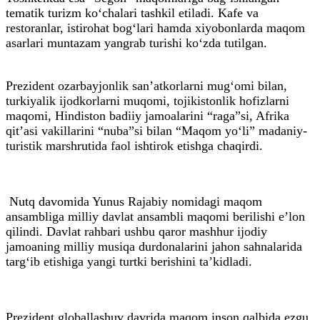
tematik turizm ko‘chalari tashkil etiladi. Kafe va
restoranlar, istirohat bog‘lari hamda xiyobonlarda maqom
asarlari muntazam yangrab turishi ko‘zda tutilgan.
Prezident ozarbayjonlik san’atkorlarni mug‘omi bilan,
turkiyalik ijodkorlarni muqomi, tojikistonlik hofizlarni
maqomi, Hindiston badiiy jamoalarini “raga”si, Afrika
qit’asi vakillarini “nuba”si bilan “Maqom yo‘li” madaniy-
turistik marshrutida faol ishtirok etishga chaqirdi.
Nutq davomida Yunus Rajabiy nomidagi maqom
ansambliga milliy davlat ansambli maqomi berilishi e’lon
qilindi. Davlat rahbari ushbu qaror mashhur ijodiy
jamoaning milliy musiqa durdonalarini jahon sahnalarida
targ‘ib etishiga yangi turtki berishini ta’kidladi.
Prezident globallashuv davrida maqom inson qalbida ezgu