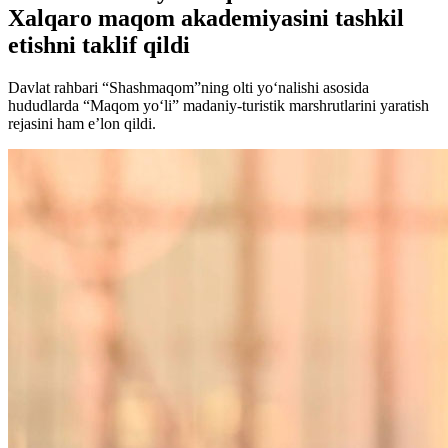
Xalqaro maqom akademiyasini tashkil
etishni taklif qildi
Davlat rahbari “Shashmaqom”ning olti yo‘nalishi asosida
hududlarda “Maqom yo‘li” madaniy-turistik marshrutlarini yaratish
rejasini ham e’lon qildi.