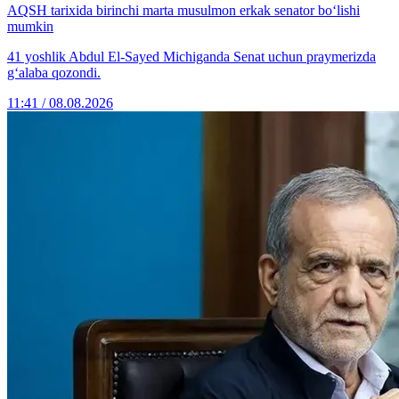
AQSH tarixida birinchi marta musulmon erkak senator bo‘lishi
mumkin
41 yoshlik Abdul El-Sayed Michiganda Senat uchun praymerizda
g‘alaba qozondi.
11:41 / 08.08.2026