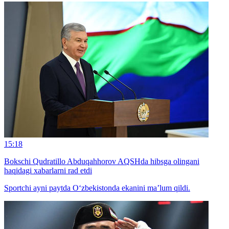
15:18
Bokschi Qudratillo Abduqahhorov AQSHda hibsga olingani
haqidagi xabarlarni rad etdi
Sportchi ayni paytda O‘zbekistonda ekanini ma’lum qildi.