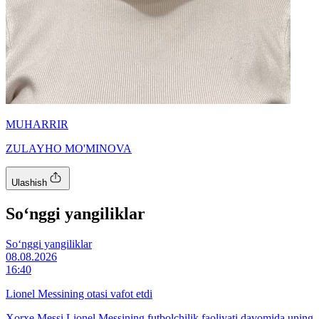
MUHARRIR
ZULAYHO MO'MINOVA
Ulashish
So‘nggi yangiliklar
So‘nggi yangiliklar
08.08.2026
16:40
Lionel Messining otasi vafot etdi
Xorxe Messi Lionel Messining futbolchilik faoliyati davomida uning