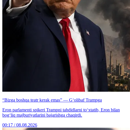
“Bizga boshqa teatr kerak emas” — G‘olibaf Trampga
Eron parlamenti spikeri Trampni tahdidlarni to‘xtatib, Eron bilan
bog‘liq majburiyatlarini bajarishga chaqirdi.
00:17 / 08.08.2026