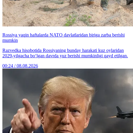
Rossiya yaqin haftalarda NATO davlatlaridan biriga zarba berishi
mumkin
Razvedka hisobotida Rossiyaning bunday harakati kuz oylaridan
2029-yilgacha bo‘lgan davrda yuz berishi mumkinligi qayd etilgan.
00:24 / 08.08.2026