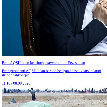
Eron AQSH bilan kelishuvga tayyor edi — Pezeshkian
Eron prezidenti AQSH bilan barbod bo‘lgan kelishuv tafsilotlarini
ilk bor oshkor qildi.
11:16 / 08.08.2026