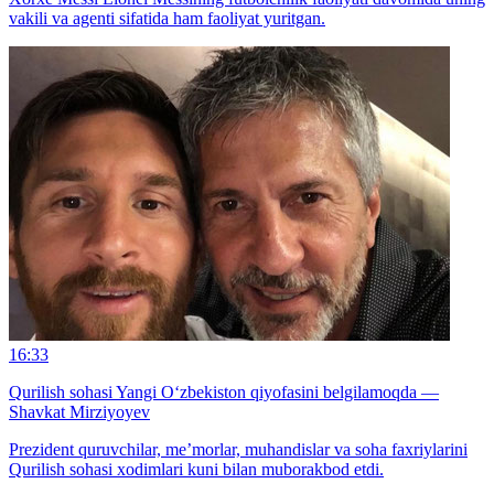
vakili va agenti sifatida ham faoliyat yuritgan.
16:33
Qurilish sohasi Yangi O‘zbekiston qiyofasini belgilamoqda —
Shavkat Mirziyoyev
Prezident quruvchilar, me’morlar, muhandislar va soha faxriylarini
Qurilish sohasi xodimlari kuni bilan muborakbod etdi.