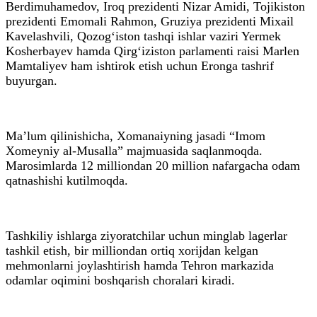
Berdimuhamedov, Iroq prezidenti Nizar Amidi, Tojikiston
prezidenti Emomali Rahmon, Gruziya prezidenti Mixail
Kavelashvili, Qozog‘iston tashqi ishlar vaziri Yermek
Kosherbayev hamda Qirg‘iziston parlamenti raisi Marlen
Mamtaliyev ham ishtirok etish uchun Eronga tashrif
buyurgan.
Ma’lum qilinishicha, Xomanaiyning jasadi “Imom
Xomeyniy al-Musalla” majmuasida saqlanmoqda.
Marosimlarda 12 milliondan 20 million nafargacha odam
qatnashishi kutilmoqda.
Tashkiliy ishlarga ziyoratchilar uchun minglab lagerlar
tashkil etish, bir milliondan ortiq xorijdan kelgan
mehmonlarni joylashtirish hamda Tehron markazida
odamlar oqimini boshqarish choralari kiradi.