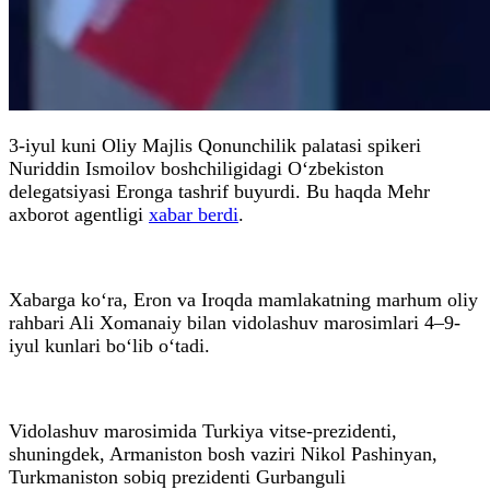
3-iyul kuni Oliy Majlis Qonunchilik palatasi spikeri
Nuriddin Ismoilov boshchiligidagi O‘zbekiston
delegatsiyasi Eronga tashrif buyurdi. Bu haqda Mehr
axborot agentligi
xabar berdi
.
Xabarga ko‘ra, Eron va Iroqda mamlakatning marhum oliy
rahbari Ali Xomanaiy bilan vidolashuv marosimlari 4–9-
iyul kunlari bo‘lib o‘tadi.
Vidolashuv marosimida Turkiya vitse-prezidenti,
shuningdek, Armaniston bosh vaziri Nikol Pashinyan,
Turkmaniston sobiq prezidenti Gurbanguli