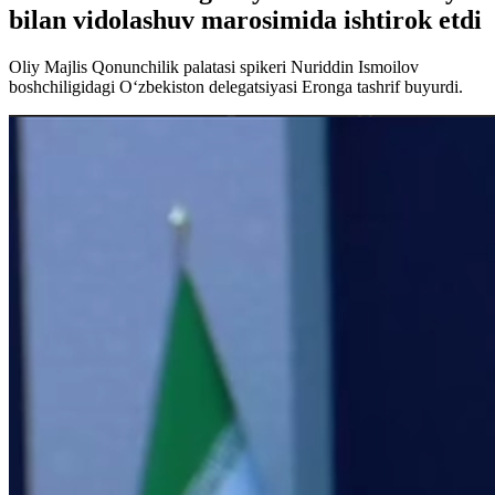
bilan vidolashuv marosimida ishtirok etdi
Oliy Majlis Qonunchilik palatasi spikeri Nuriddin Ismoilov
boshchiligidagi O‘zbekiston delegatsiyasi Eronga tashrif buyurdi.