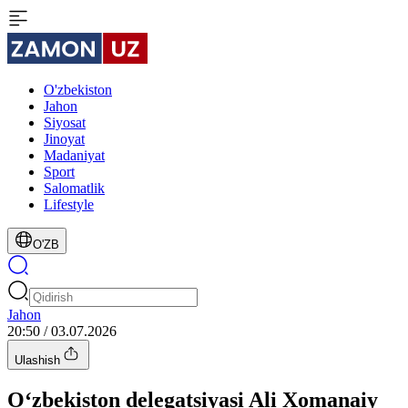
O'zbekiston
Jahon
Siyosat
Jinoyat
Madaniyat
Sport
Salomatlik
Lifestyle
O'ZB
Jahon
20:50 / 03.07.2026
Ulashish
O‘zbekiston delegatsiyasi Ali Xomanaiy