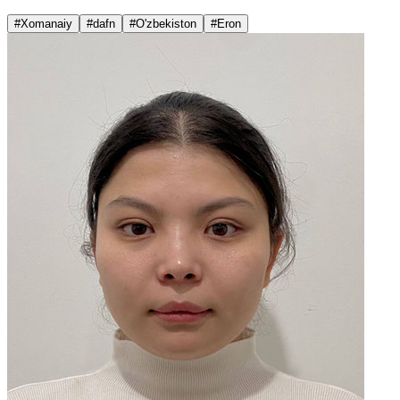
#Xomanaiy
#dafn
#O'zbekiston
#Eron