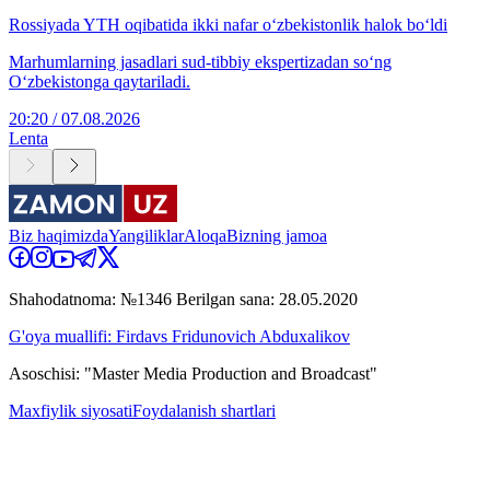
Rossiyada YTH oqibatida ikki nafar o‘zbekistonlik halok bo‘ldi
Marhumlarning jasadlari sud-tibbiy ekspertizadan so‘ng
O‘zbekistonga qaytariladi.
20:20 / 07.08.2026
Lenta
Biz haqimizda
Yangiliklar
Aloqa
Bizning jamoa
Shahodatnoma: №1346 Berilgan sana: 28.05.2020
G'oya muallifi: Firdavs Fridunovich Abduxalikov
Asoschisi: "Master Media Production and Broadcast"
Maxfiylik siyosati
Foydalanish shartlari