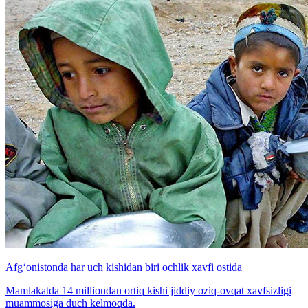
Afg‘onistonda har uch kishidan biri ochlik xavfi ostida
Mamlakatda 14 milliondan ortiq kishi jiddiy oziq-ovqat xavfsizligi
muammosiga duch kelmoqda.