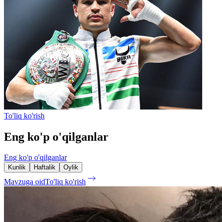
To'liq ko'rish
Eng ko'p o'qilganlar
Eng ko'p o'qilganlar
Kunlik
Haftalik
Oylik
Mavzuga oid
To'liq ko'rish