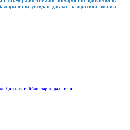
лган таъмирлаш-тиклаш ишларининг қонунчилик
бажарилиши устидан давлат назоратини амалга
. Дипломат айбловларни рад этган.