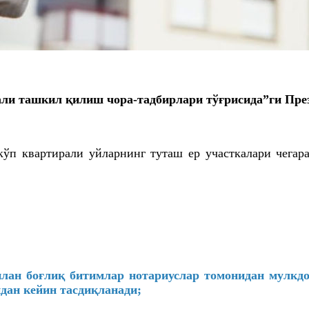
ли ташкил қилиш чора-тадбирлари тўғрисида”ги През
н кўп квартирали уйларнинг туташ ер участкалари чег
илан боғлиқ битимлар нотариуслар томонидан мулкд
дан кейин тасдиқланади;