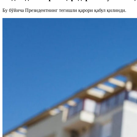
Бу бўйича Президентнинг тегишли қарори қабул қилинди.