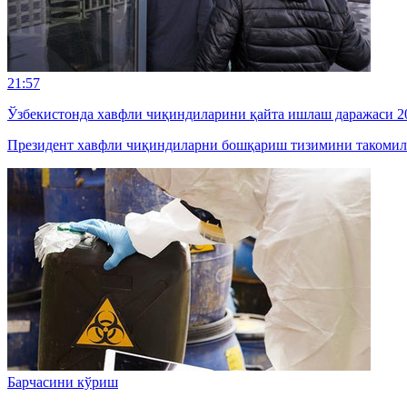
21:57
Ўзбекистонда хавфли чиқиндиларини қайта ишлаш даражаси 20
Президент хавфли чиқиндиларни бошқариш тизимини такомил
Барчасини кўриш