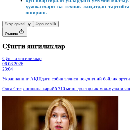
кўп квартирали уйлардаги умумий мол-му
ҳужжатлари ва техник жиҳатдан тартибга
ошириш.
#ko'p qavatli uy
#qonunchilik
Уланиш
Cўнгги янгиликлар
Cўнгги янгиликлар
06.08.2026
23:04
Украинанинг АҚШдаги собиқ элчиси ноқонуний бойлик ортт
Олга Стефанишина қарийб 310 минг долларлик мол-мулкни яши