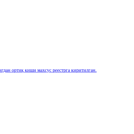
гдан ортиқ киши махсус реестрга киритилган.