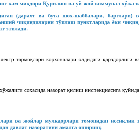
энг кам миқдори Қурилиш ва уй-жой коммунал хўжали
иган (дарахт ва бута шох-шаббалари, барглари) 
аиший чиқиндиларни тўплаш пунктларида ёки чиқин
т этилади.
ектр тармоқлари корхоналари олдидаги қарздорлиги в
хўжалиги соҳасида назорат қилиш инспекциясига қуйида
лари ва жойлар мулкдорлари томонидан иссиқлик 
дан давлат назоратини амалга ошириш;