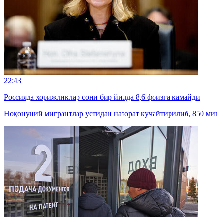
22:43
Россияда хорижликлар сони бир йилда 8,6 фоизга камайди
Ноқонуний мигрантлар устидан назорат кучайтирилиб, 850 мин