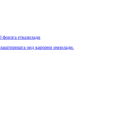
 фоизга етказилади
лаштиришга оид қарорни имзолади.