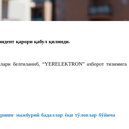
идент қарори қабул қилинди.
аралари белгиланиб, “YERELEKTRON” ахборот тизимига
орнинг мажбурий бадаллар ёки тўловлар бўйича