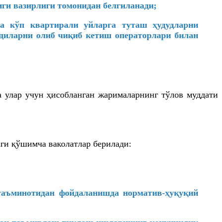
ги вазирлиги томонидан белгиланади;
ва кўп квартирали уйларга туташ ҳудудларни
диларни олиб чиқиб кетиш операторлари билан
а улар учун ҳисобланган жарималарнинг тўлов муддати
ги қўшимча ваколатлар берилади:
таъминотидан фойдаланишда норматив-ҳуқуқий