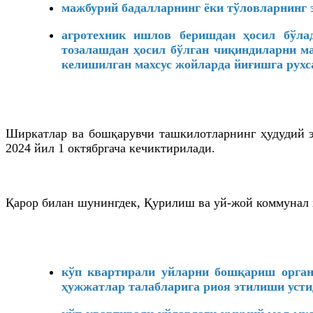
мажбурий бадалларнинг ёки тўловларнинг 
агротехник ишлов беришдан ҳосил бўлад
тозалашдан ҳосил бўлган чиқиндиларни м
келишилган махсус жойларда йиғишга рухса
Ширкатлар ва бошқарувчи ташкилотларнинг ҳудудий эл
2024 йил 1 октябргача кечиктирилади.
Қарор билан шунингдек, Қурилиш ва уй-жой коммунал 
кўп квартирали уйларни бошқариш орган
ҳужжатлар талабларига риоя этилиши усти