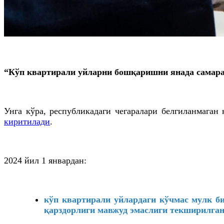
“Кўп квартирали уйларни бошқаришни янада самара
Унга кўра, республикадаги чегаралари белгиланмага
киритилади
.
2024 йил 1 январдан:
кўп квартирали уйлардаги кўчмас мулк б
қарздорлиги мавжуд эмаслиги текширилган