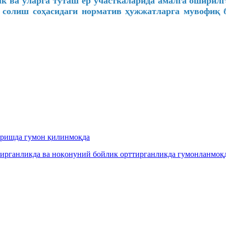
лк ва уларга туташ ер участкаларида амалга ошири
 солиш соҳасидаги норматив ҳужжатларга мувофиқ 
иришда гумон қилинмоқда
рганликда ва ноқонуний бойлик орттирганликда гумонланмоқда