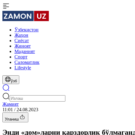
Ўзбекистон
Жаҳон
Сиёсат
Жиноят
Маданият
Спорт
Cаломатлик
Lifestyle
ўзб
Жамият
11:01 / 24.08.2023
Уланиш
Энди «дом»ларни қарздорлик бўлмаган