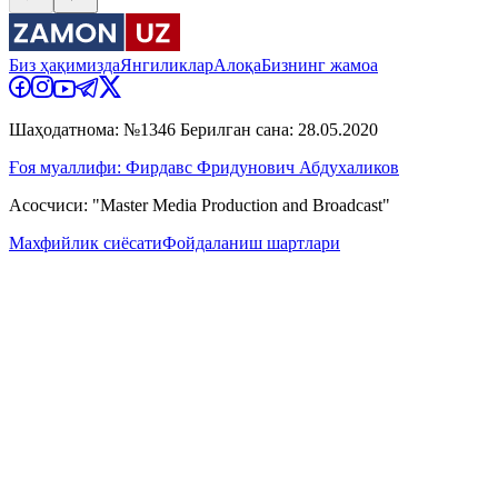
Биз ҳақимизда
Янгиликлар
Алоқа
Бизнинг жамоа
Шаҳодатнома: №1346 Берилган сана: 28.05.2020
Ғоя муаллифи: Фирдавс Фридунович Абдухаликов
Асосчиси: "Master Media Production and Broadcast"
Махфийлик сиёсати
Фойдаланиш шартлари