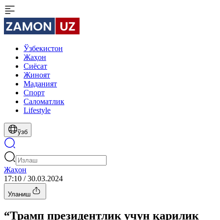
Ўзбекистон
Жаҳон
Сиёсат
Жиноят
Маданият
Спорт
Cаломатлик
Lifestyle
ўзб
Жаҳон
17:10 / 30.03.2024
Уланиш
“Трамп президентлик учун қарилик