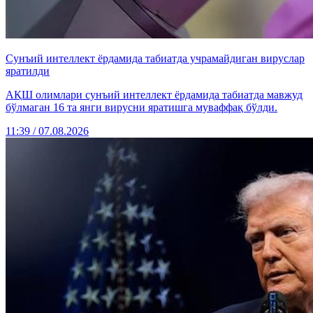
Сунъий интеллект ёрдамида табиатда учрамайдиган вируслар
яратилди
АҚШ олимлари сунъий интеллект ёрдамида табиатда мавжуд
бўлмаган 16 та янги вирусни яратишга муваффақ бўлди.
11:39 / 07.08.2026