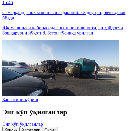
15:46
Самарқандда юк машинаси ағдарилиб кетди, ҳайдовчи ҳалок
бўлди
Юк машинаси кабинасида ёнғин чиқиши ортидан ҳайдовчи
бошқарувни йўқотиб, бетон тўсиққа урилган
Барчасини кўриш
Энг кўп ўқилганлар
Энг кўп ўқилганлар
Кунлик
Ҳафталик
Ойлик