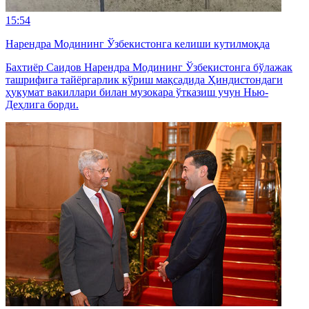
15:54
Нарендра Модининг Ўзбекистонга келиши кутилмоқда
Бахтиёр Саидов Нарендра Модининг Ўзбекистонга бўлажак
ташрифига тайёргарлик кўриш мақсадида Ҳиндистондаги
ҳукумат вакиллари билан музокара ўтказиш учун Нью-
Деҳлига борди.