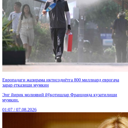
Европадаги жазирама иқтисодиётга 800 миллиард еврогача
зарар етказиши мумкин
Энг йирик молиявий йўқотишлар Францияда кузатилиши
мумкин.
01:07 / 07.08.2026