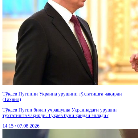
Тўқаев Путинни Украина урушини тўхтатишга чақирди
(Таҳлил)
Тўқаев Путин билан учрашувда Украинадаги урушни
тўхтатишга чақирди. Тўқаев буни қандай эплади?
14:15 / 07.08.2026