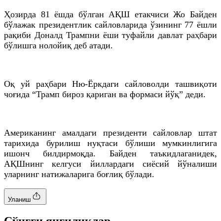
Ҳозирда 81 ёшда бўлган АҚШ етакчиси Жо
Байден
бўлажак президентлик сайловларида ўзининг 77 ёшли
рақиби
Доналд
Трампни ёши туфайли давлат раҳбари
бўлишга нолойиқ деб атади.
Оқ уй раҳбари
Ню
-
Ёркдаги
сайловолди ташвиқоти
чоғида “Трамп бироз қариган ва формаси йўқ” деди.
Американинг амалдаги президенти сайловлар штат
тарихида бурилиш нуқтаси бўлиши мумкинлигига
ишонч билдирмоқда.
Байден
таъкидлаганидек
,
АҚШнинг келгуси йиллардаги сиёсий йўналиши
уларнинг натижаларига боғлиқ бўлади.
Уланиш
Cўнгги янгиликлар