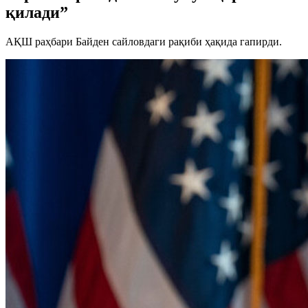
қилади”
АҚШ раҳбари Байден сайловдаги рақиби ҳақида гапирди.