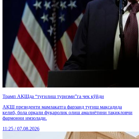
Трамп АҚШда “туғилиш туризми”га чек қўйди
АҚШ президенти мамлакатга фарзанд туғиш мақсадида
келиб, бола орқали фуқаролик олиш амалиётини тақиқловчи
фармонни имзолади.
11:25 / 07.08.2026