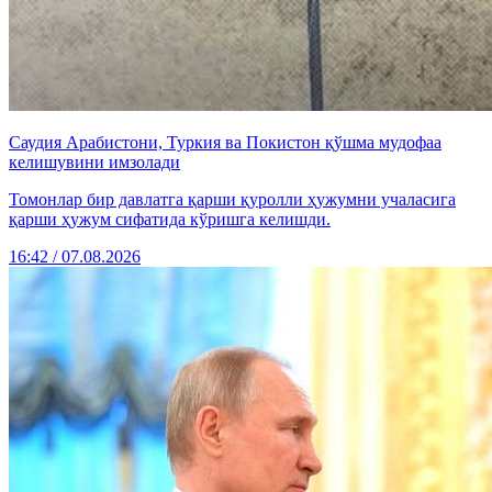
Саудия Арабистони, Туркия ва Покистон қўшма мудофаа
келишувини имзолади
Томонлар бир давлатга қарши қуролли ҳужумни учаласига
қарши ҳужум сифатида кўришга келишди.
16:42 / 07.08.2026