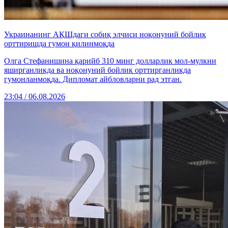
Украинанинг АҚШдаги собиқ элчиси ноқонуний бойлик
орттиришда гумон қилинмоқда
Олга Стефанишина қарийб 310 минг долларлик мол-мулкни
яширганликда ва ноқонуний бойлик орттирганликда
гумонланмоқда. Дипломат айбловларни рад этган.
23:04 / 06.08.2026