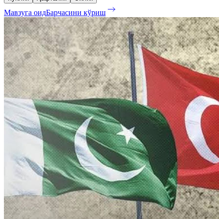
Мавзуга оид
Барчасини кўриш