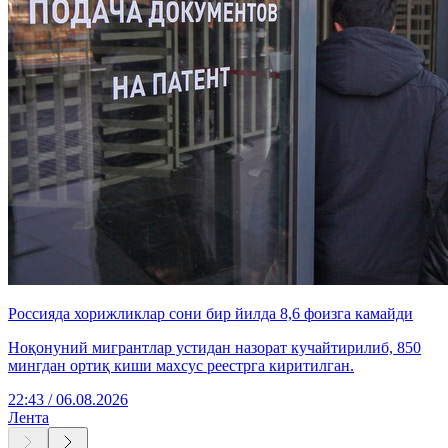
Россияда хорижликлар сони бир йилда 8,6 фоизга камайди
Ноқонуний мигрантлар устидан назорат кучайтирилиб, 850
мингдан ортиқ киши махсус реестрга киритилган.
22:43 / 06.08.2026
Лента