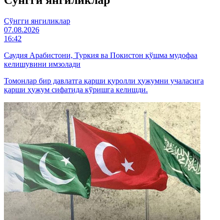
Cўнгги янгиликлар
07.08.2026
16:42
Саудия Арабистони, Туркия ва Покистон қўшма мудофаа
келишувини имзолади
Томонлар бир давлатга қарши қуролли ҳужумни учаласига
қарши ҳужум сифатида кўришга келишди.