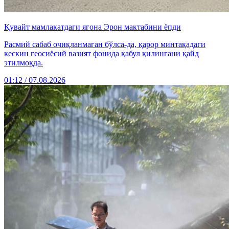
Қувайт мамлакатдаги ягона Эрон мактабини ёпди
Расмий сабаб очиқланмаган бўлса-да, қарор минтақадаги
кескин геосиёсий вазият фонида қабул қилингани қайд
этилмоқда.
01:12 / 07.08.2026