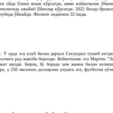
лти ойда ўзини яхши кўрсатди, аммо кейинчалик ўйини
шчилигида ажойиб ўйинлар кўрсатди. 2022 йилда брази
клубида ўйнайди. Филипп эндигина 32 ёшда.
. У ерда эса клуб билан дарҳол Сегундага тушиб кетд
олчига рад жавоби берилди. Кейинчалик эса Мартин "Э
акат қилди. Бироқ, бу борада ҳам жамоа билан кели
ра, у 250 миллион долларлик улушга эга, футболчи кўч