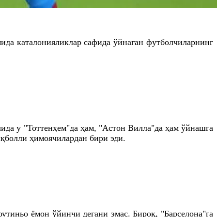
мида каталонияликлар сафида ўйнаган футболчиларнинг
ида у "Тоттенҳем"да ҳам, "Астон Вилла"да ҳам ўйнашга
иқболли ҳимоячилардан бири эди.
утиньо ёмон ўйинчи дегани эмас. Бироқ, "Барселона"га