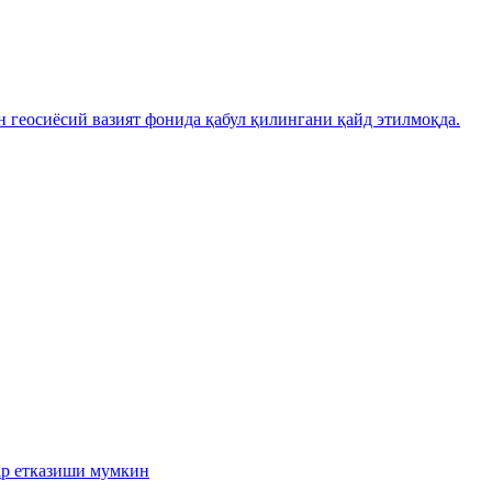
н геосиёсий вазият фонида қабул қилингани қайд этилмоқда.
ар етказиши мумкин