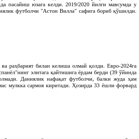
да пасайиш юзага келди. 2019/2020 йилги мавсумда у
лиялик футболчи "Астон Вилла" сафига бориб қўшилди.
и ва раҳбарият билан келиша олмай қолди. Евро-2024га
спанёл"нинг элитага қайтишига ёрдам берди (39 ўйинда
шолмади. Даниялик нафақат футболчи, балки жуда ҳам
мас мулкка сармоя киритади. Ҳозирда 33 ёшли форвард