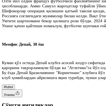
Олти йил олдин француз футболчиси фаолиятининг юқо
ҳисобланарди. Аммо Самуэл жароҳатлар туфайли ўйин 
Шифокорлар операция қилишни қатъий тавсия қилди,
Россияга соғлиғидаги муаммолар билан келди. Вақт ўти
Умтити шартномани бекор қилишга рози бўлди. 2024 й
Унинг қачон қайтиши номаълум, футболчи шунчаки ғо
Мемфис Депай, 30 ёш
Куман қўл остида Депай клубга асосий юлдуз сифатид
қарорини такрорламоқчи бўлди ва "Атлетико"га йўл олд
Бу ёзда Депай Бразилиянинг "Коринтианс" клубига йўл
клуб ҳомийлардан айрилишга яқин турибди, чунки улар
#futbol
Уланиш
Cўнгги янгиликлар