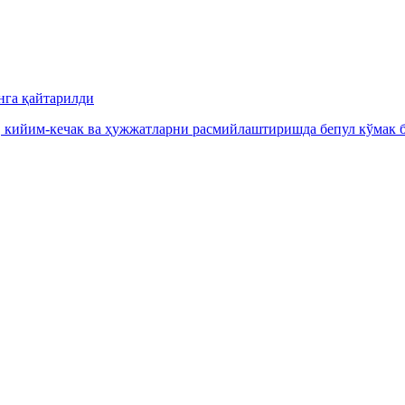
нга қайтарилди
, кийим-кечак ва ҳужжатларни расмийлаштиришда бепул кўмак б