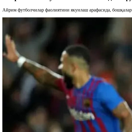
Айрим футболчилар фаолиятини якунлаш арафасида, бошқалари