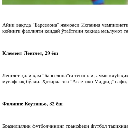
Айни вақтда "Барселона" жамоаси Испания чемпионати
кейинги фаолияти қандай ўтаётгани ҳақида маълумот т
Клемент Ленглет, 29 ёш
Ленглет ҳали ҳам "Барселона"га тегишли, аммо клуб ҳ
муваффақ бўлди. Ҳозирда эса "Атлетико Мадрид" сафид
Филиппе Коутиньо, 32 ёш
Бразилиялик футболчининг трансфери футбол тарихидаг