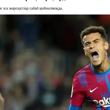
 эса жароҳатлар сабаб қийналмоқда.