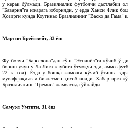
у керак бўлмади. Бразилиялик футболчи дастлабки о
"Бавария"га ижарага юборилди, у ерда Ханси Флик бо
Ҳозирги кунда Коутиньо Бразлиянинг "Васко да Гама" 
Мартин Брейтвейт, 33 ёш
Футболчи "Барселона"дан сўнг "Эспанёл"га кўчиб ўтди
бориш учун у Ла Лига клубига ўтмоқчи эди, аммо футб
22 та гол). Ёзда у бошқа жамоага кўчиб ўтишга ҳар
муваффақиятли бизнесмен ҳисобланади. Хабарларга кў
Бразилиянинг "Гремио" жамоасида ўйнайди.
Самуэл Умтити, 31 ёш