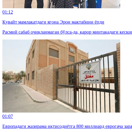
01:12
Қувайт мамлакатдаги ягона Эрон мактабини ёпди
Расмий сабаб очиқланмаган бўлса-да, қарор минтақадаги кески
01:07
Европадаги жазирама иқтисодиётга 800 миллиард еврогача зар