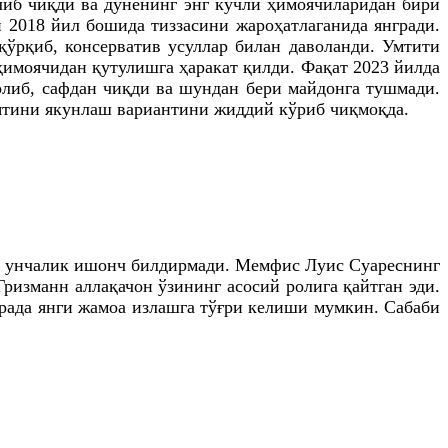
либ чиқди ва дунёнинг энг кучли ҳимоячиларидан бири
 2018 йил бошида тиззасини жароҳатлаганида янгради.
рқиб, консерватив усуллар билан даволанди. Умтити
 ҳимоячидан қутулишга ҳаракат қилди. Фақат 2023 йилда
олиб, сафдан чиқди ва шундан бери майдонга тушмади.
ятини якунлаш вариантини жиддий кўриб чиқмоқда.
га унчалик ишонч билдирмади. Мемфис Луис Суареснинг
Гризманн аллақачон ўзининг асосий ролига қайтган эди.
орада янги жамоа излашга тўғри келиши мумкин. Сабаби