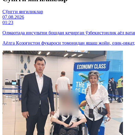
Cўнгги янгиликлар
07.08.2026
01:23
Олмаотада инсультни бошдан кечирган ўзбекистонлик аёл вата
Аёлга Қозоғистон фуқароси томонидан яшаш жойи, озиқ-овқат