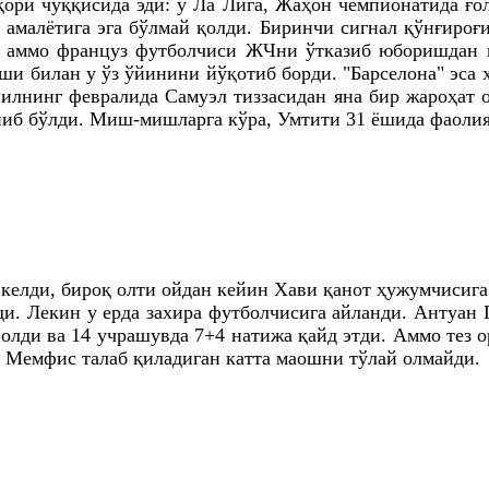
ри чўққисида эди: у Ла Лига, Жаҳон чемпионатида ғо
амалётига эга бўлмай қолди. Биринчи сигнал қўнғироғи
 аммо француз футболчиси ЖЧни ўтказиб юборишдан қў
ши билан у ўз ўйинини йўқотиб борди. "Барселона" эса
илнинг февралида Самуэл тиззасидан яна бир жароҳат 
йиб бўлди. Миш-мишларга кўра, Умтити 31 ёшида фаоли
а келди, бироқ олти ойдан кейин Хави қанот ҳужумчиси
и. Лекин у ерда захира футболчисига айланди. Антуан 
 олди ва 14 учрашувда 7+4 натижа қайд этди. Аммо тез 
 Мемфис талаб қиладиган катта маошни тўлай олмайди.