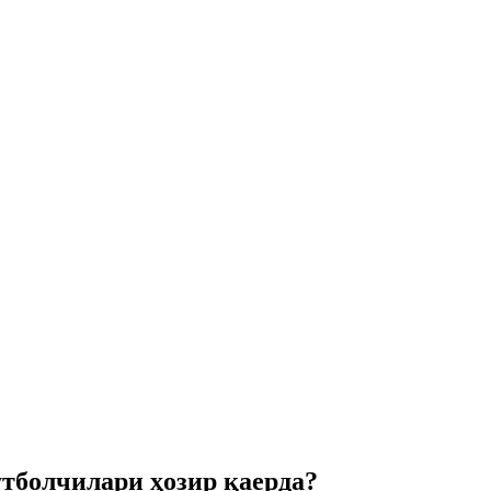
тболчилари ҳозир қаерда?