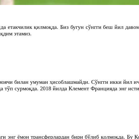
да етакчилик қилмоқда. Биз бугун сўнгги беш йил даво
ақдим этамиз.
имоячи билан умуман ҳисоблашмайди. Сўнгги икки йил ич
а тўп сурмоқда. 2018 йилда Клемент Францияда энг ист
и энг ёмон трансферлардан бири бўлиб қолмоқда. Бу Ко