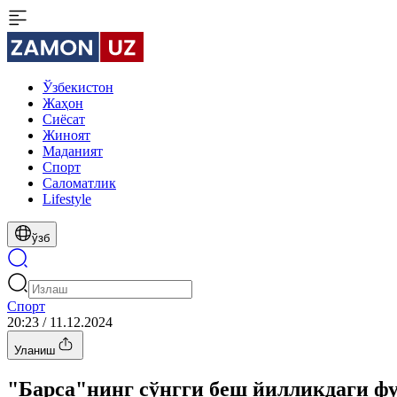
Ўзбекистон
Жаҳон
Сиёсат
Жиноят
Маданият
Спорт
Cаломатлик
Lifestyle
ўзб
Спорт
20:23 / 11.12.2024
Уланиш
"Барса"нинг сўнгги беш йилликдаги фу