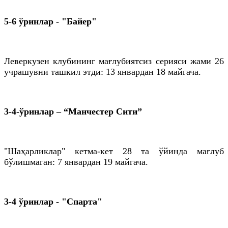
5-6 ўринлар - "Байер"
Леверкузен клубининг мағлубиятсиз серияси жами 26
учрашувни ташкил этди: 13 январдан 18 майгача.
3-4-ўринлар – “Манчестер Сити”
"Шаҳарликлар" кетма-кет 28 та ўйинда мағлуб
бўлишмаган: 7 январдан 19 майгача.
3-4 ўринлар - "Спарта"