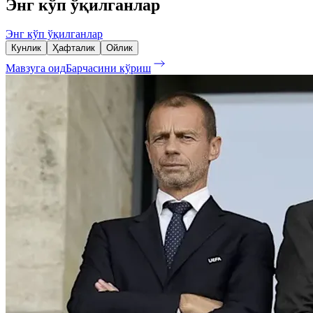
Энг кўп ўқилганлар
Энг кўп ўқилганлар
Кунлик
Ҳафталик
Ойлик
Мавзуга оид
Барчасини кўриш