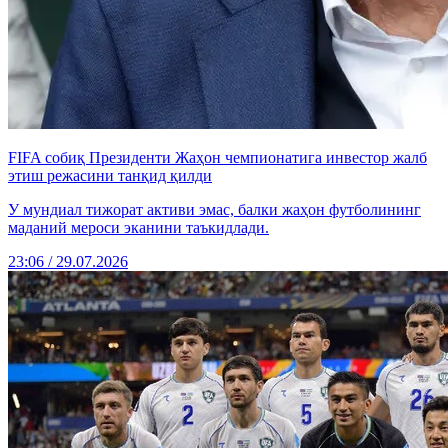
FIFA собиқ Президенти Жаҳон чемпионатига инвестор жалб
этиш режасини танқид қилди
У мундиал тижорат активи эмас, балки жаҳон футболининг
маданий мероси эканини таъкидлади.
23:06 / 29.07.2026