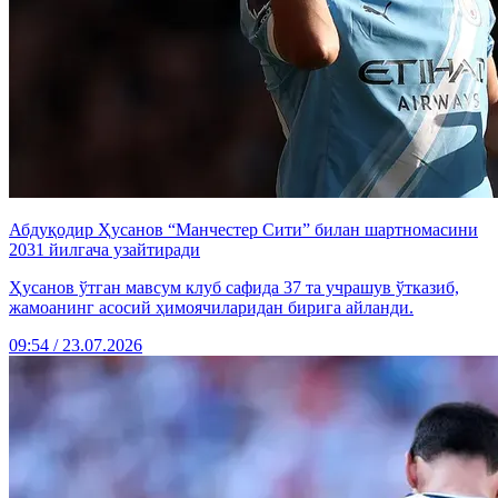
Абдуқодир Ҳусанов “Манчестер Сити” билан шартномасини
2031 йилгача узайтиради
Ҳусанов ўтган мавсум клуб сафида 37 та учрашув ўтказиб,
жамоанинг асосий ҳимоячиларидан бирига айланди.
09:54 / 23.07.2026