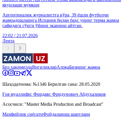
якунлаши мумкин
Аргентиналик журналистга кўра, 39 ёшли футболчи
жамоадошларига Испания билан баҳс унинг терма жамоа
сафидаги сўнги ўйини эканини айтган.
22:02 / 21.07.2026
Лента
Биз ҳақимизда
Янгиликлар
Алоқа
Бизнинг жамоа
Шаҳодатнома: №1346 Берилган сана: 28.05.2020
Ғоя муаллифи: Фирдавс Фридунович Абдухаликов
Асосчиси: "Master Media Production and Broadcast"
Махфийлик сиёсати
Фойдаланиш шартлари