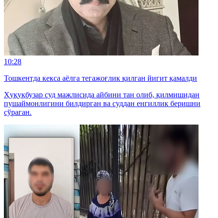
10:28
Тошкентда кекса аёлга тегажоғлик қилган йигит қамалди
Ҳуқуқбузар суд мажлисида айбини тан олиб, қилмишидан
пушаймонлигини билдирган ва суддан енгиллик беришни
сўраган.