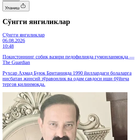
Уланиш
Cўнгги янгиликлар
Cўнгги янгиликлар
06.08.2026
10:48
Покистоннинг собиқ вазири педофилияда гумонланмоқда —
The Guardian
Рухсар Аҳмад Буюк Британияда 1990 йиллардаги болаларга
нисбатан жинсий зўравонлик ва одам савдоси иши бўйича
тергов қилинмоқда.