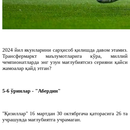
2024 йил якунларини сарҳисоб қилишда давом этамиз.
Трансфермаркт маълумотларига кўра, миллий
чемпионатларда энг узун мағлубиятсиз серияни қайси
жамоалар қайд этган?
5-6 ўринлар - "Абердин"
"Қизиллар" 16 мартдан 30 октябргача қаторасига 26 та
учрашувда мағлубиятга учрамаган.