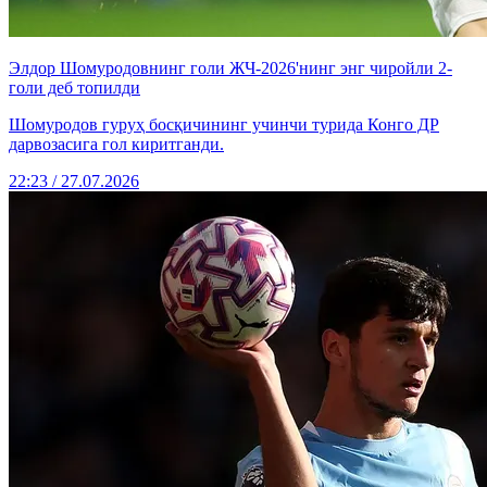
Элдор Шомуродовнинг голи ЖЧ-2026'нинг энг чиройли 2-
голи деб топилди
Шомуродов гуруҳ босқичининг учинчи турида Конго ДР
дарвозасига гол киритганди.
22:23 / 27.07.2026