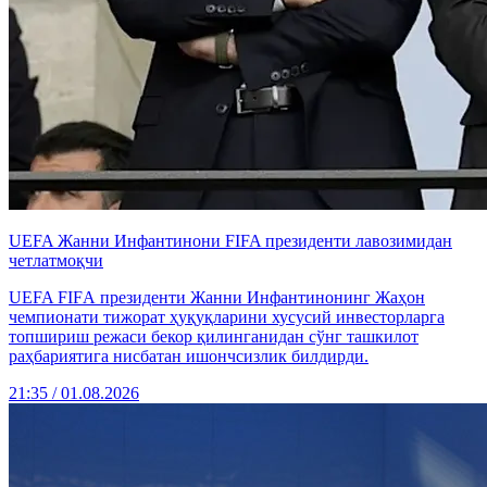
UEFA Жанни Инфантинони FIFA президенти лавозимидан
четлатмоқчи
UEFA FIFА президенти Жанни Инфантинонинг Жаҳон
чемпионати тижорат ҳуқуқларини хусусий инвесторларга
топшириш режаси бекор қилинганидан сўнг ташкилот
раҳбариятига нисбатан ишончсизлик билдирди.
21:35 / 01.08.2026