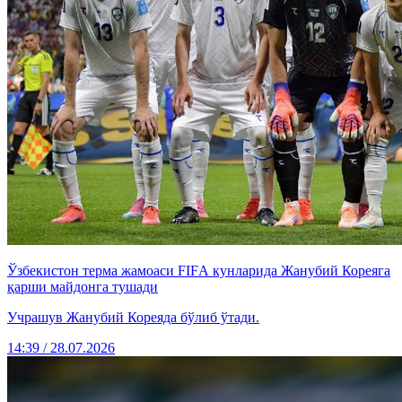
Ўзбекистон терма жамоаси FIFА кунларида Жанубий Кореяга
қарши майдонга тушади
Учрашув Жанубий Кореяда бўлиб ўтади.
14:39 / 28.07.2026