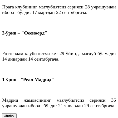
Прага клубининг мағлубиятсиз серияси 28 учрашувдан
иборат бўлди: 17 мартдан 22 сентябргача.
2-ўрин – "Фееноорд"
Роттердам клуби кетма-кет 29 ўйинда мағлуб бўлмади:
14 январдан 14 сентябргача.
1-ўрин - "Реал Мадрид"
Мадрид жамоасининг мағлубиятсиз серияси 36
учрашувдан иборат бўлди: 21 январдан 29 сентябргача.
#futbol