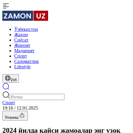
Ўзбекистон
Жаҳон
Сиёсат
Жиноят
Маданият
Спорт
Cаломатлик
Lifestyle
ўзб
Спорт
19:16 / 12.01.2025
Уланиш
2024 йилда қайси жамоалар энг узоқ