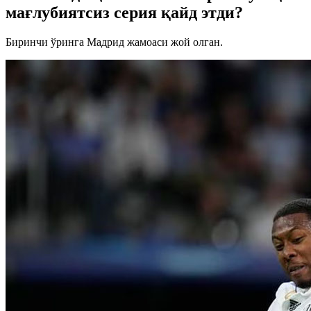
мағлубиятсиз cерия қайд этди?
Биринчи ўринга Мадрид жамоаси жой олган.