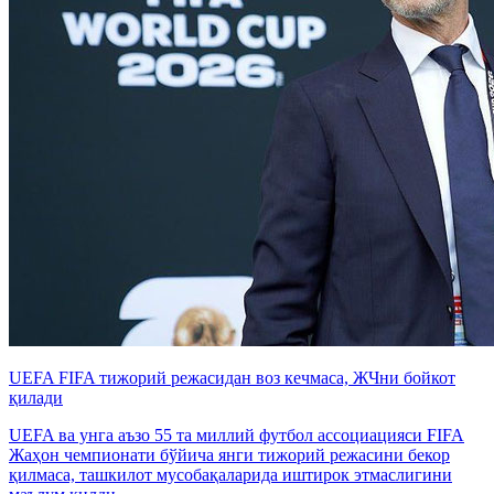
UEFA FIFA тижорий режасидан воз кечмаса, ЖЧни бойкот
қилади
UEFA ва унга аъзо 55 та миллий футбол ассоциацияси FIFA
Жаҳон чемпионати бўйича янги тижорий режасини бекор
қилмаса, ташкилот мусобақаларида иштирок этмаслигини