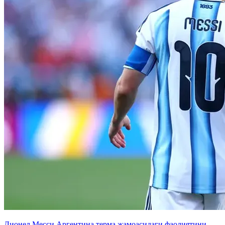
Лионел Месси Аргентина терма жамоасидаги фаолиятини