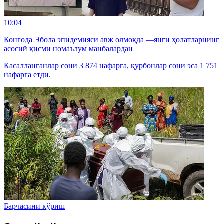
10:04
Конгода Эбола эпидемияси авж олмоқда —янги ҳолатларнинг
асосий қисми номаълум манбалардан
Касалланганлар сони 3 874 нафарга, қурбонлар сони эса 1 751
нафарга етди.
Барчасини кўриш