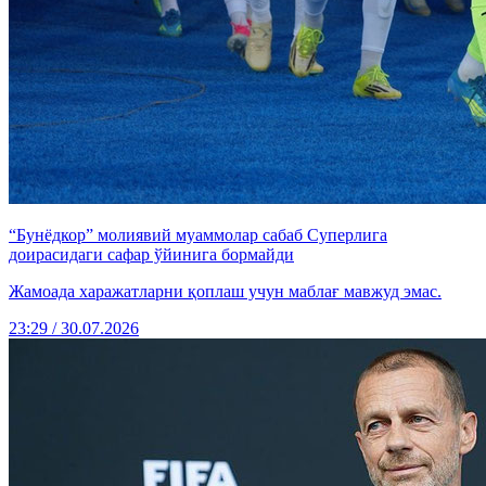
“Бунёдкор” молиявий муаммолар сабаб Суперлига
доирасидаги сафар ўйинига бормайди
Жамоада харажатларни қоплаш учун маблағ мавжуд эмас.
23:29 / 30.07.2026