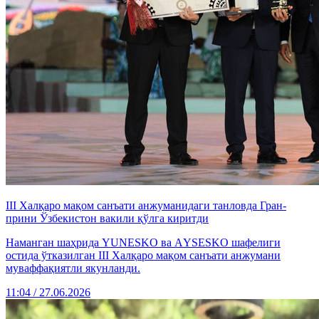
III Халқаро мақом санъати анжуманидаги танловда Гран-
прини Ўзбекистон вакили қўлга киритди
Наманган шаҳрида YUNESKO ва АYSESKO шафелиги
остида ўтказилган III Халқаро мақом санъати анжумани
муваффақиятли якунланди.
11:04 / 27.06.2026