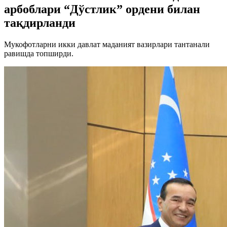
арбоблари “Дўстлик” ордени билан
тақдирланди
Мукофотларни икки давлат маданият вазирлари тантанали
равишда топширди.