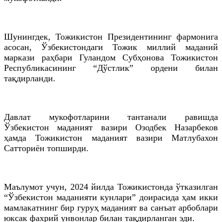
Шунингдек, Тожикистон Президентининг фармонига
асосан, Ўзбекистондаги Тожик миллий маданий
маркази раҳбари Гуландом Субҳонова Тожикистон
Республикасининг “Дўстлик” ордени билан
тақдирланди.
Давлат мукофотларини тантанали равишда
Ўзбекистон маданият вазири Озодбек Назарбеков
ҳамда Тожикистон маданият вазири Матлубахон
Сатториён топширди.
Маълумот учун, 2024 йилда Тожикистонда ўтказилган
“Ўзбекистон маданияти кунлари” доирасида ҳам икки
мамлакатнинг бир гуруҳ маданият ва санъат арбоблари
юксак фахрий унвонлар билан тақдирланган эди.