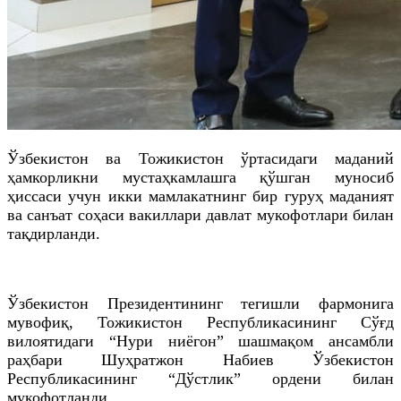
Ўзбекистон ва Тожикистон ўртасидаги маданий
ҳамкорликни мустаҳкамлашга қўшган муносиб
ҳиссаси учун икки мамлакатнинг бир гуруҳ маданият
ва санъат соҳаси вакиллари давлат мукофотлари билан
тақдирланди.
Ўзбекистон Президентининг тегишли фармонига
мувофиқ, Тожикистон Республикасининг Сўғд
вилоятидаги “Нури ниёгон” шашмақом ансамбли
раҳбари Шуҳратжон Набиев Ўзбекистон
Республикасининг “Дўстлик” ордени билан
мукофотланди.