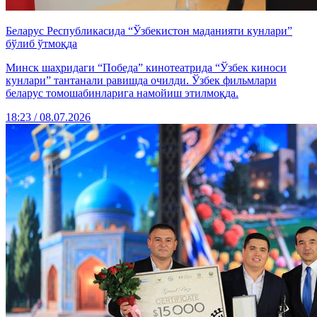
Беларус Республикасида “Ўзбекистон маданияти кунлари”
бўлиб ўтмоқда
Минск шаҳридаги “Победа” кинотеатрида “Ўзбек киноси
кунлари” тантанали равишда очилди. Ўзбек фильмлари
беларус томошабинларига намойиш этилмоқда.
18:23 / 08.07.2026