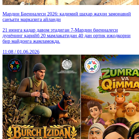
Мардин Биенналеси 2026: қадимий шаҳар жаҳон замонавий
санъати марказига айланди
21 июнга қадар давом этадиган 7-Мардин биенналеси
дунёнинг қарийб 20 мамлакатидан 40 дан ортиқ ижодкорни
бир майдонга жамламоқда.
11:08 / 01.06.2026