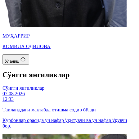
МУҲАРРИР
КОМИЛА ОДИЛОВА
Уланиш
Cўнгги янгиликлар
Cўнгги янгиликлар
07.08.2026
12:33
Таиланддаги мактабда отишма содир бўлди
Қурбонлар орасида уч нафар ўқитувчи ва уч нафар ўқувчи
бор.