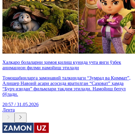
Халқаро болаларни ҳимоя қилиш кунида учта янги ўзбек
анимацион филми намойиш этилади
Томошабинларга замонавий талқиндаги “Зумрад ва Қиммат”,
Алишер Навоий асари асосида яратилган “Саховат” ҳамда
“Бурч изидан” фильмлари тақдим этилади. Намойиш бепул
бўлади.
20:57 / 31.05.2026
Лента