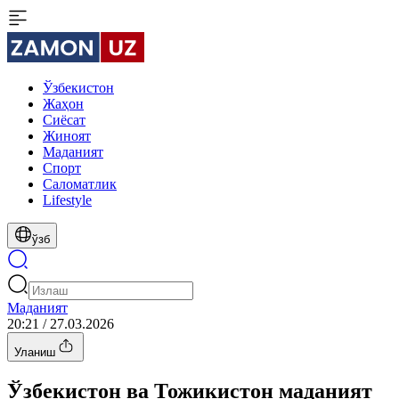
Ўзбекистон
Жаҳон
Сиёсат
Жиноят
Маданият
Спорт
Cаломатлик
Lifestyle
ўзб
Маданият
20:21 / 27.03.2026
Уланиш
Ўзбекистон ва Тожикистон маданият