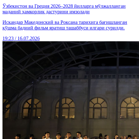
Ўзбекистон ва Греция 2026–2028 йилларга мўлжалланган
маданий ҳамкорлик дастурини имзолади
Искандар Македонский ва Роксана тарихига бағишланган
қўшма бадиий фильм яратиш ташаббуси илгари сурилди.
19:23 / 16.07.2026