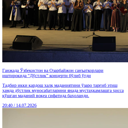
Ганжада Ўзбекистон ва Озарбайжон санъаткорлари
иштирокида “Дўстлик” концерти бўлиб ўтди
Тадбир икки қардош халқ маданиятини ўзаро тарғиб этиш
ҳамда дўстлик муносабатларини янада мустаҳкамлашга ҳисса
қўшган маданий воқеа сифатида баҳоланди.
20:40 / 14.07.2026