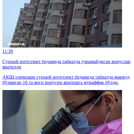
11:39
Сунъий интеллект ёрдамида табиатда учрамайдиган вируслар
яратилди
АҚШ олимлари сунъий интеллект ёрдамида табиатда мавжуд
бўлмаган 16 та янги вирусни яратишга муваффақ бўлди.