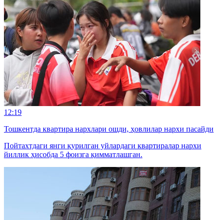
12:19
Тошкентда квартира нархлари ошди, ҳовлилар нархи пасайди
Пойтахтдаги янги қурилган уйлардаги квартиралар нархи
йиллик ҳисобда 5 фоизга қимматлашган.