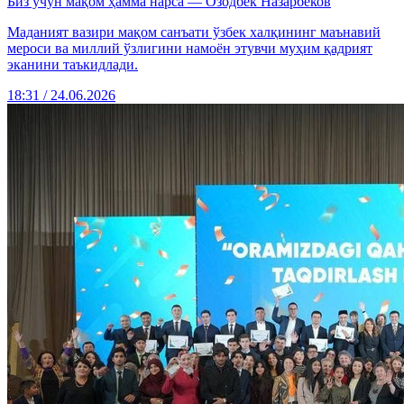
Биз учун мақом ҳамма нарса — Озодбек Назарбеков
Маданият вазири мақом санъати ўзбек халқининг маънавий
мероси ва миллий ўзлигини намоён этувчи муҳим қадрият
эканини таъкидлади.
18:31 / 24.06.2026