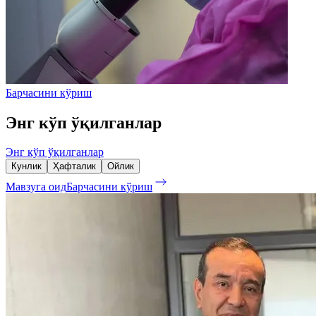
Барчасини кўриш
Энг кўп ўқилганлар
Энг кўп ўқилганлар
Кунлик
Ҳафталик
Ойлик
Мавзуга оид
Барчасини кўриш