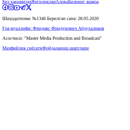
Биз ҳақимизда
Янгиликлар
Алоқа
Бизнинг жамоа
Шаҳодатнома: №1346 Берилган сана: 28.05.2020
Ғоя муаллифи: Фирдавс Фридунович Абдухаликов
Асосчиси: "Master Media Production and Broadcast"
Махфийлик сиёсати
Фойдаланиш шартлари