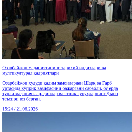
Озарбайжон маданиятининг тарихий илдизлари ва
мултикултурал қадриятлари
Озарбайжон ҳудуди қадим замонлардан Шарқ ва Ғарб
ўртасида кўприк вазифасини бажаргани сабабли, бу ерда
турли маданиятлар, динлар ва этник гуруҳларнинг ўзаро
таъсири юз берган.
15:24 / 21.06.2026