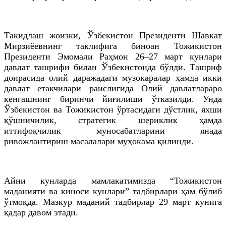
Такидлаш жоизки, Ўзбекистон Президенти Шавкат
Мирзиёевнинг таклифига биноан Тожикистон
Президенти Эмомали Раҳмон 26–27 март кунлари
давлат ташрифи билан Ўзбекистонда бўлди. Ташриф
доирасида олий даражадаги музокаралар ҳамда икки
давлат етакчилари раислигида Олий давлатлараро
кенгашнинг биринчи йиғилиши ўтказилди. Унда
Ўзбекистон ва Тожикистон ўртасидаги дўстлик, яхши
қўшничилик, стратегик шериклик ҳамда
иттифоқчилик муносабатларини янада
ривожлантириш масалалари муҳокама қилинди.
Айни кунларда мамлакатимизда “Тожикистон
маданияти ва киноси кунлари” тадбирлари ҳам бўлиб
ўтмоқда. Мазкур маданий тадбирлар 29 март кунига
қадар давом этади.