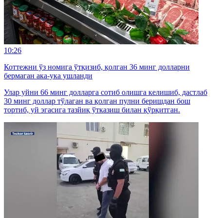
10:26
Коттежни ўз номига ўтқизиб, қолган 36 минг долларни
бермаган ака-ука ушланди
Улар уйни 66 минг долларга сотиб олишга келишиб, дастлаб
30 минг доллар тўлаган ва қолган пулни беришдан бош
тортиб, уй эгасига тазйиқ ўтказиш билан қўрқитган.