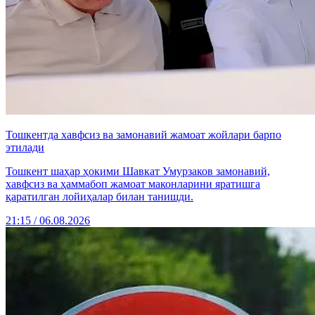
Тошкентда хавфсиз ва замонавий жамоат жойлари барпо
этилади
Тошкент шаҳар ҳокими Шавкат Умурзаков замонавий,
хавфсиз ва ҳаммабоп жамоат маконларини яратишга
қаратилган лойиҳалар билан танишди.
21:15 / 06.08.2026