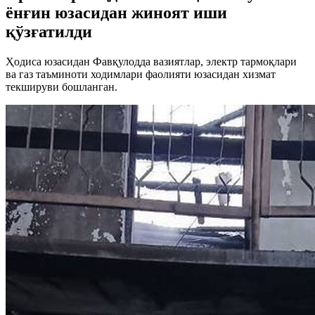
ёнғин юзасидан жиноят иши
қўзғатилди
Ҳодиса юзасидан Фавқулодда вазиятлар, электр тармоқлари
ва газ таъминоти ходимлари фаолияти юзасидан хизмат
текшируви бошланган.