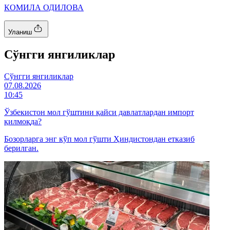
КОМИЛА ОДИЛОВА
Уланиш
Cўнгги янгиликлар
Cўнгги янгиликлар
07.08.2026
10:45
Ўзбекистон мол гўштини қайси давлатлардан импорт
қилмоқда?
Бозорларга энг кўп мол гўшти Ҳиндистондан етказиб
берилган.