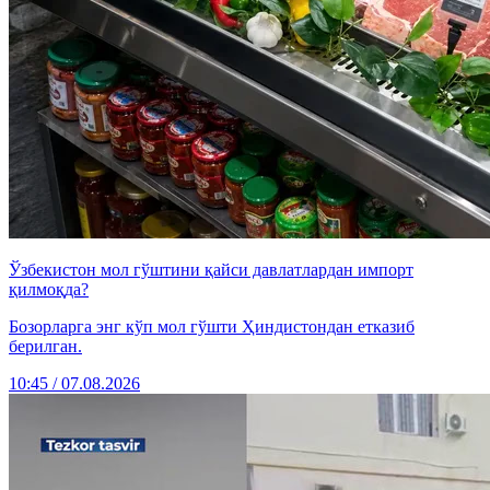
Ўзбекистон мол гўштини қайси давлатлардан импорт
қилмоқда?
Бозорларга энг кўп мол гўшти Ҳиндистондан етказиб
берилган.
10:45 / 07.08.2026