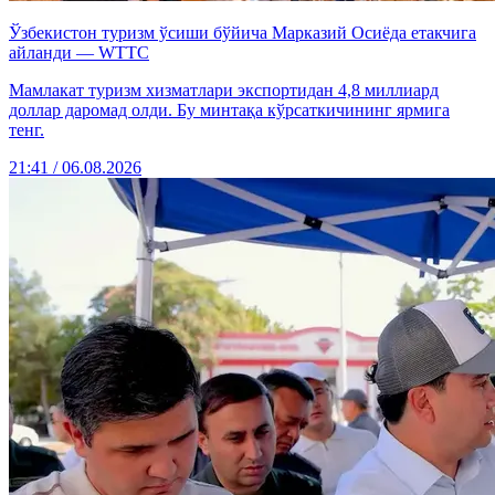
Ўзбекистон туризм ўсиши бўйича Марказий Осиёда етакчига
айланди — WTTC
Мамлакат туризм хизматлари экспортидан 4,8 миллиард
доллар даромад олди. Бу минтақа кўрсаткичининг ярмига
тенг.
21:41 / 06.08.2026