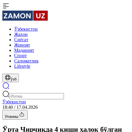
Ўзбекистон
Жаҳон
Сиёсат
Жиноят
Маданият
Спорт
Cаломатлик
Lifestyle
ўзб
Ўзбекистон
18:40 / 17.04.2026
Уланиш
Ўрта Чирчиқда 4 киши ҳалок бўлган