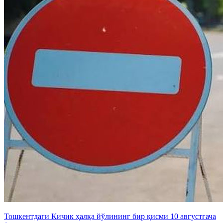
Тошкентдаги Кичик ҳалқа йўлининг бир қисми 10 августгача