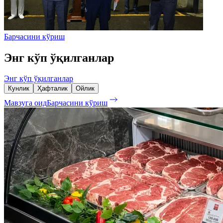
Барчасини кўриш
Энг кўп ўқилганлар
Энг кўп ўқилганлар
Кунлик
Ҳафталик
Ойлик
Мавзуга оид
Барчасини кўриш