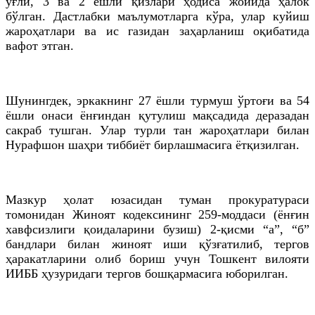
ўғли, 3 ва 2 ёшли қизлари ҳодиса жойида ҳалок
бўлган. Дастлабки маълумотларга кўра, улар куйиш
жароҳатлари ва ис газидан заҳарланиш оқибатида
вафот этган.
Шунингдек, эркакнинг 27 ёшли турмуш ўртоғи ва 54
ёшли онаси ёнғиндан қутулиш мақсадида деразадан
сакраб тушган. Улар турли тан жароҳатлари билан
Нурафшон шаҳри тиббиёт бирлашмасига ётқизилган.
Мазкур ҳолат юзасидан туман прокуратураси
томонидан Жиноят кодексининг 259-моддаси (ёнғин
хавфсизлиги қоидаларини бузиш) 2-қисми “а”, “б”
бандлари билан жиноят иши қўзғатилиб, тергов
ҳаракатларини олиб бориш учун Тошкент вилояти
ИИББ ҳузуридаги тергов бошқармасига юборилган.