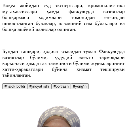
Воқеа жойидан суд экспертлари, криминалистика
мутахассислари ҳамда фавқулодда вазиятлар
бошқармаси ходимлари томонидан ёнғиндан
шикастланган буюмлар, алюминий сим бўлаклари ва
бошқа ашёвий далиллар олинган.
Бундан ташқари, ҳодиса юзасидан туман Фавқулодда
вазиятлар бўлими, ҳудудий электр тармоқлари
корхонаси ҳамда газ таъминоти бўлими ходимларининг
хатти-ҳаракатлари бўйича хизмат текшируви
тайинланган.
#halok bo‘ldi
#jinoyat ishi
#portlash
#yong'in