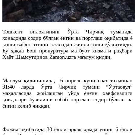
Тошкент вилоятининг Ўрта Чирчиқ туманида
хонадонда содир бўлган ёнғин ва портлаш оқибатида 4
киши вафот этгани юзасидан жиноят иши қўзғатилди.
Бу ҳақда Бош прокуратура матбуот хизмати раҳбари
Ҳаёт Шамсутдинов Zamon.uzга маълум қилди.
Маълум қилинишича, 16 апрель куни соат тахминан
01:40 ларда Ўрта Чирчиқ тумани “Ўртаовул”
маҳалласида жойлашган уйда ёнғин хавфсизлиги
қоидалари бузилиши сабаб портлаш содир бўлган ва
ёнғин келиб чиққан.
Фожиа оқибатида 30 ёшли эркак ҳамда унинг 6 ёшли