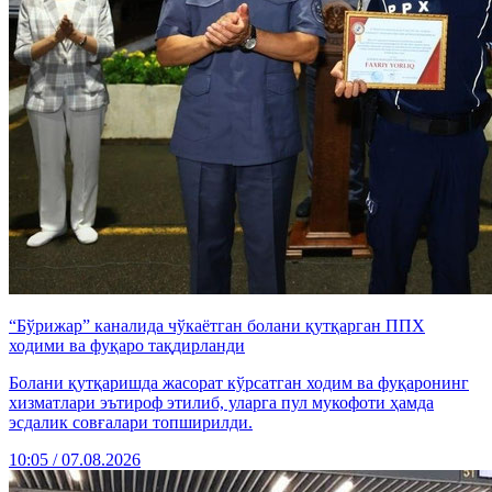
“Бўрижар” каналида чўкаётган болани қутқарган ППХ
ходими ва фуқаро тақдирланди
Болани қутқаришда жасорат кўрсатган ходим ва фуқаронинг
хизматлари эътироф этилиб, уларга пул мукофоти ҳамда
эсдалик совғалари топширилди.
10:05 / 07.08.2026