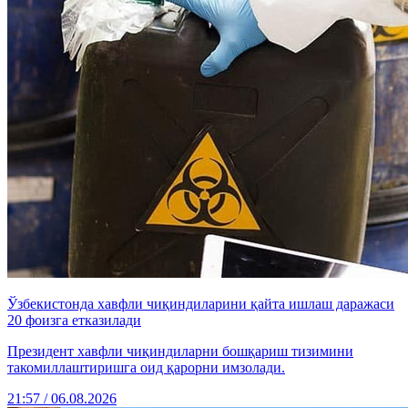
Ўзбекистонда хавфли чиқиндиларини қайта ишлаш даражаси
20 фоизга етказилади
Президент хавфли чиқиндиларни бошқариш тизимини
такомиллаштиришга оид қарорни имзолади.
21:57 / 06.08.2026