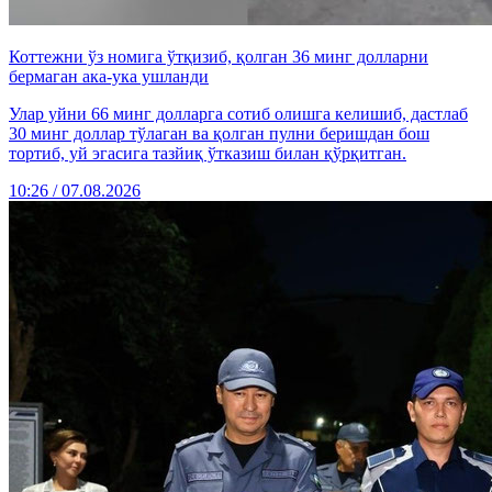
Коттежни ўз номига ўтқизиб, қолган 36 минг долларни
бермаган ака-ука ушланди
Улар уйни 66 минг долларга сотиб олишга келишиб, дастлаб
30 минг доллар тўлаган ва қолган пулни беришдан бош
тортиб, уй эгасига тазйиқ ўтказиш билан қўрқитган.
10:26 / 07.08.2026