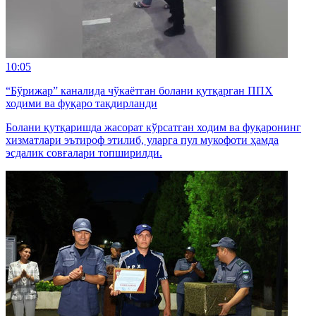
10:05
“Бўрижар” каналида чўкаётган болани қутқарган ППХ
ходими ва фуқаро тақдирланди
Болани қутқаришда жасорат кўрсатган ходим ва фуқаронинг
хизматлари эътироф этилиб, уларга пул мукофоти ҳамда
эсдалик совғалари топширилди.