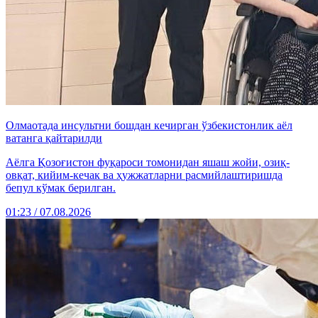
Олмаотада инсультни бошдан кечирган ўзбекистонлик аёл
ватанга қайтарилди
Аёлга Қозоғистон фуқароси томонидан яшаш жойи, озиқ-
овқат, кийим-кечак ва ҳужжатларни расмийлаштиришда
бепул кўмак берилган.
01:23 / 07.08.2026