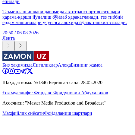
ёпилади
Таъмирлаш ишлари давомида автотранспорт воситалари
қарама-қарши йўналиш бўйлаб ҳаракатланади, тез тиббий
ёрдам машиналари учун эса алоҳида йўлак ташкил этилади.
20:50 / 06.08.2026
Лента
Биз ҳақимизда
Янгиликлар
Алоқа
Бизнинг жамоа
Шаҳодатнома: №1346 Берилган сана: 28.05.2020
Ғоя муаллифи: Фирдавс Фридунович Абдухаликов
Асосчиси: "Master Media Production and Broadcast"
Махфийлик сиёсати
Фойдаланиш шартлари