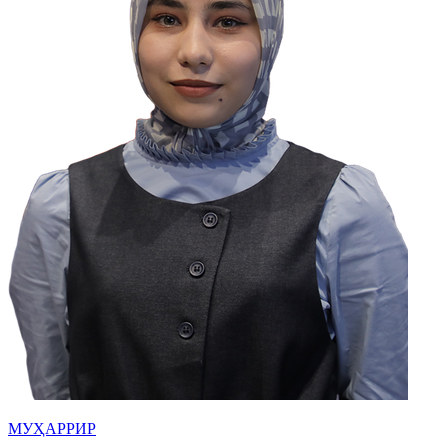
МУҲАРРИР