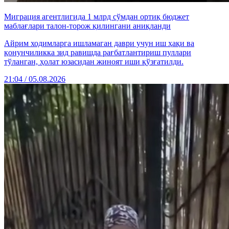
Миграция агентлигида 1 млрд сўмдан ортиқ бюджет
маблағлари талон-торож қилингани аниқланди
Айрим ходимларга ишламаган даври учун иш ҳақи ва
қонунчиликка зид равишда рағбатлантириш пуллари
тўланган, ҳолат юзасидан жиноят иши қўзғатилди.
21:04 / 05.08.2026