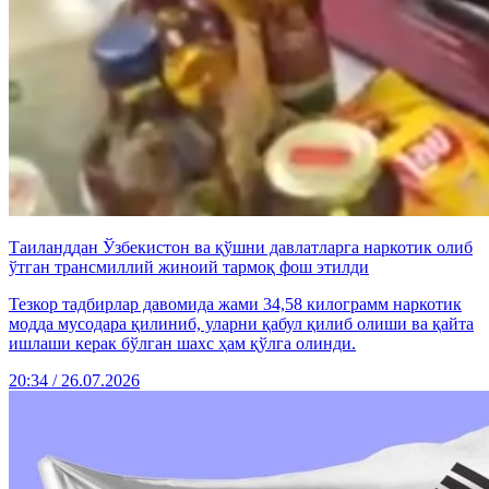
Таиланддан Ўзбекистон ва қўшни давлатларга наркотик олиб
ўтган трансмиллий жиноий тармоқ фош этилди
Тезкор тадбирлар давомида жами 34,58 килограмм наркотик
модда мусодара қилиниб, уларни қабул қилиб олиши ва қайта
ишлаши керак бўлган шахс ҳам қўлга олинди.
20:34 / 26.07.2026