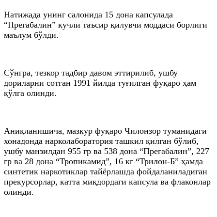
Натижада унинг салонида 15 дона капсулада
“Прегабалин” кучли таъсир қилувчи моддаси борлиги
маълум бўлди.
Сўнгра, тезкор тадбир давом эттирилиб, ушбу
дориларни сотган 1991 йилда туғилган фуқаро ҳам
қўлга олинди.
Аниқланишича, мазкур фуқаро Чилонзор туманидаги
хонадонда нарколаборатория ташкил қилган бўлиб,
ушбу манзилдан 955 гр ва 538 дона “Прегабалин”, 227
гр ва 28 дона “Тропикамид”, 16 кг “Трилон-Б” ҳамда
синтетик наркотиклар тайёрлашда фойдаланиладиган
прекурсорлар, катта миқдордаги капсула ва флаконлар
олинди.