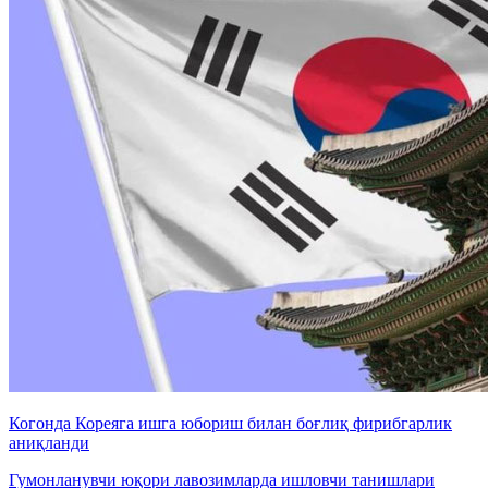
Когонда Кореяга ишга юбориш билан боғлиқ фирибгарлик
аниқланди
Гумонланувчи юқори лавозимларда ишловчи танишлари