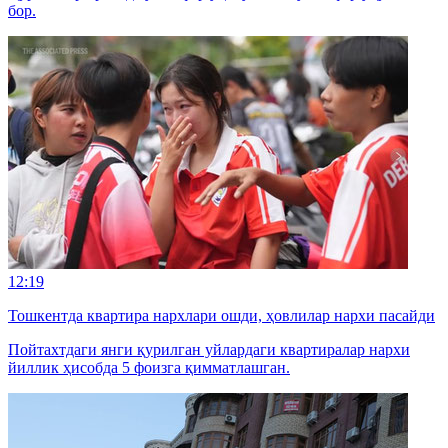
бор.
12:19
Тошкентда квартира нархлари ошди, ҳовлилар нархи пасайди
Пойтахтдаги янги қурилган уйлардаги квартиралар нархи
йиллик ҳисобда 5 фоизга қимматлашган.