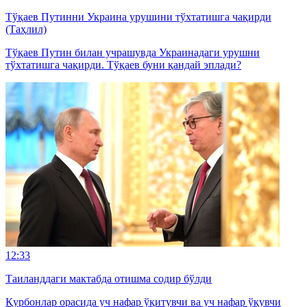
Тўқаев Путинни Украина урушини тўхтатишга чақирди
(Таҳлил)
Тўқаев Путин билан учрашувда Украинадаги урушни
тўхтатишга чақирди. Тўқаев буни қандай эплади?
12:33
Таиланддаги мактабда отишма содир бўлди
Қурбонлар орасида уч нафар ўқитувчи ва уч нафар ўқувчи