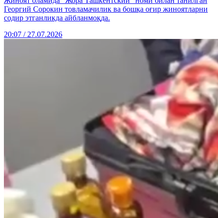
Жиноят оламида "Жора Ташкентский" номи билан танилган
Георгий Сорокин товламачилик ва бошқа оғир жиноятларни
содир этганликда айбланмоқда.
20:07 / 27.07.2026