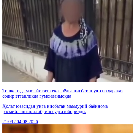
Тошкентда маст йигит кекса аёлга нисбатан уятсиз ҳаракат
содир этганликда гумонланмоқда
Ҳолат юзасидан унга нисбатан маъмурий баённома
расмийлаштирилиб, иш судга юборилди.
21:09 / 04.08.2026