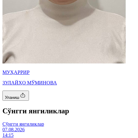
МУҲАРРИР
ЗУЛАЙҲО МЎМИНОВА
Уланиш
Cўнгги янгиликлар
Cўнгги янгиликлар
07.08.2026
14:15