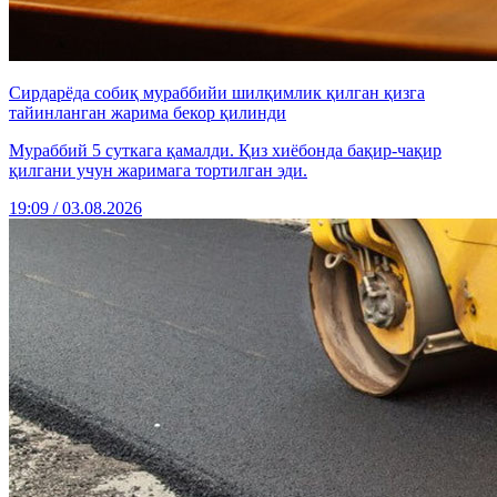
Сирдарёда собиқ мураббийи шилқимлик қилган қизга
тайинланган жарима бекор қилинди
Мураббий 5 суткага қамалди. Қиз хиёбонда бақир-чақир
қилгани учун жаримага тортилган эди.
19:09 / 03.08.2026