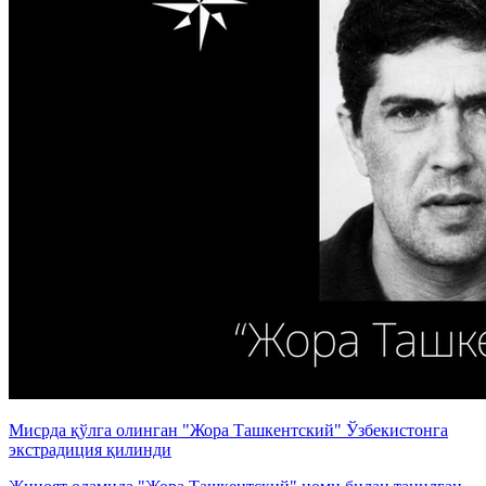
Мисрда қўлга олинган "Жора Ташкентский" Ўзбекистонга
экстрадиция қилинди