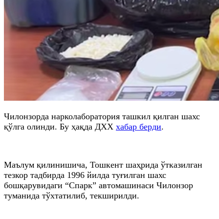
Чилонзорда нарколаборатория ташкил қилган шахс
қўлга олинди. Бу ҳақда ДХХ
хабар берди
.
Маълум қилинишича, Тошкент шаҳрида ўтказилган
тезкор тадбирда 1996 йилда туғилган шахс
бошқарувидаги “Спарк” автомашинаси Чилонзор
туманида тўхтатилиб, текширилди.