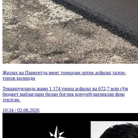
Жиззах ва Паркентда минг тоннадан ортиқ асфальт талон-
торож қилинди
Текширувларда жами 1 174 тонна асфальт ва 672,7 млн сўм
бюджет маблағлари билан боғлиқ қонунбузарликлар фош
этилган.
10:34 / 02.08.2026