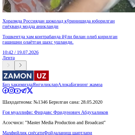
Хоразмда Россиядан шоколад кўринишида юборилган
гиёҳванд модда аниқланди
Тошкентда ҳам контрабанда йўли билан олиб кирилган
гашишни олаётган шахс ушланди.
10:42 / 19.07.2026
Лента
Биз ҳақимизда
Янгиликлар
Алоқа
Бизнинг жамоа
Шаҳодатнома: №1346 Берилган сана: 28.05.2020
Ғоя муаллифи: Фирдавс Фридунович Абдухаликов
Асосчиси: "Master Media Production and Broadcast"
Махфийлик сиёсати
Фойдаланиш шартлари