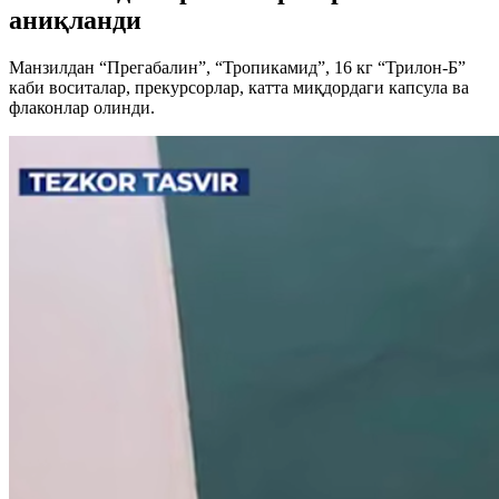
аниқланди
Манзилдан “Прегабалин”, “Тропикамид”, 16 кг “Трилон-Б”
каби воситалар, прекурсорлар, катта миқдордаги капсула ва
флаконлар олинди.