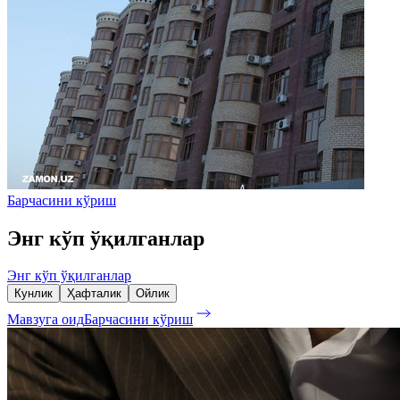
Барчасини кўриш
Энг кўп ўқилганлар
Энг кўп ўқилганлар
Кунлик
Ҳафталик
Ойлик
Мавзуга оид
Барчасини кўриш