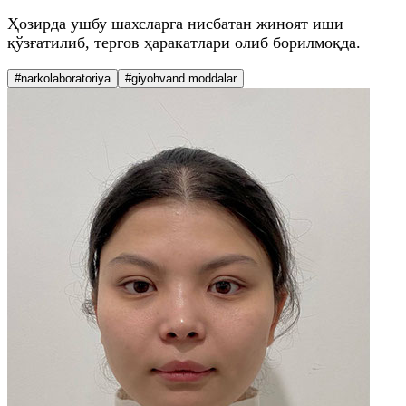
Ҳозирда ушбу шахсларга нисбатан жиноят иши
қўзғатилиб, тергов ҳаракатлари олиб борилмоқда.
#narkolaboratoriya
#giyohvand moddalar