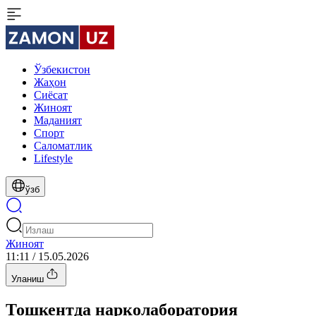
Ўзбекистон
Жаҳон
Сиёсат
Жиноят
Маданият
Спорт
Cаломатлик
Lifestyle
ўзб
Жиноят
11:11 / 15.05.2026
Уланиш
Тошкентда нарколаборатория