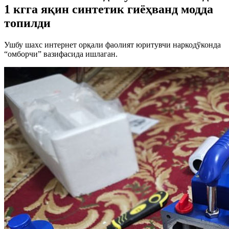
1 кгга яқин синтетик гиёҳванд модда
топилди
Ушбу шахс интернет орқали фаолият юритувчи наркодўконда
“омборчи” вазифасида ишлаган.