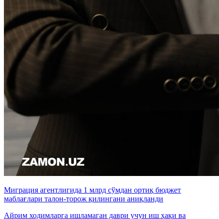
Миграция агентлигида 1 млрд сўмдан ортиқ бюджет
маблағлари талон-торож қилингани аниқланди
Айрим ходимларга ишламаган даври учун иш ҳақи ва