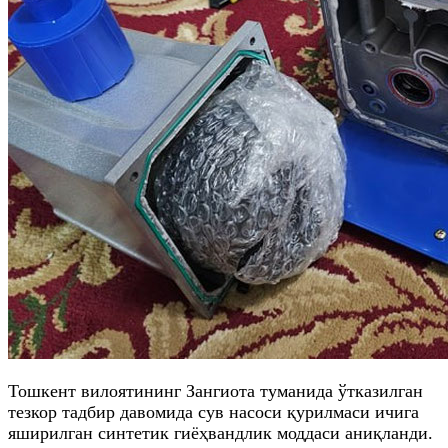
Тошкент вилоятининг Зангиота туманида ўтказилган
тезкор тадбир давомида сув насоси қурилмаси ичига
яширилган синтетик гиёҳвандлик моддаси аниқланди.