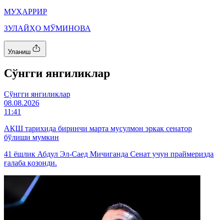
МУҲАРРИР
ЗУЛАЙҲО МЎМИНОВА
Уланиш
Cўнгги янгиликлар
Cўнгги янгиликлар
08.08.2026
11:41
АҚШ тарихида биринчи марта мусулмон эркак сенатор
бўлиши мумкин
41 ёшлик Абдул Эл-Саед Мичиганда Сенат учун праймеризда
ғалаба қозонди.