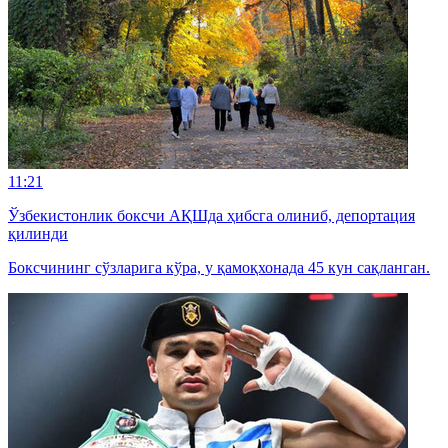
11:21
Ўзбекистонлик боксчи АҚШда ҳибсга олиниб, депортация
қилинди
Боксчининг сўзларига кўра, у қамоқхонада 45 кун сақланган.