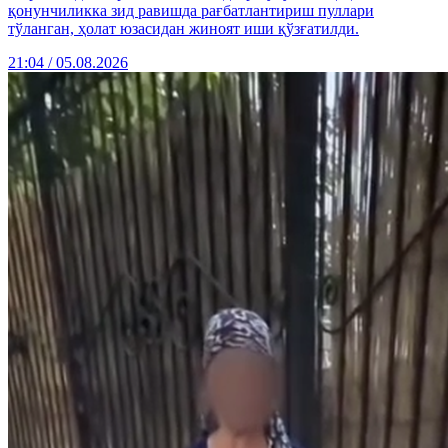
қонунчиликка зид равишда рағбатлантириш пуллари
тўланган, ҳолат юзасидан жиноят иши қўзғатилди.
21:04 / 05.08.2026