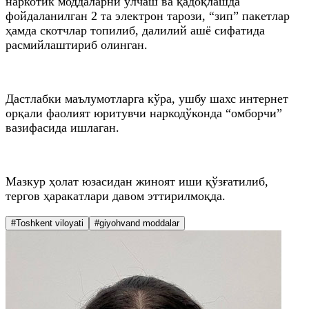
наркотик моддаларни ўлчаш ва қадоқлашда
фойдаланилган 2 та электрон тарози, “зип” пакетлар
ҳамда скотчлар топилиб, далилий ашё сифатида
расмийлаштириб олинган.
Дастлабки маълумотларга кўра, ушбу шахс интернет
орқали фаолият юритувчи наркодўконда “омборчи”
вазифасида ишлаган.
Мазкур ҳолат юзасидан жиноят иши қўзғатилиб,
тергов ҳаракатлари давом эттирилмоқда.
#Toshkent viloyati
#giyohvand moddalar