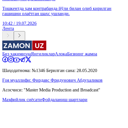
Тошкентда ҳам контрабанда йўли билан олиб кирилган
гашишни олаётган шахс ушланди.
10:42 / 19.07.2026
Лента
Биз ҳақимизда
Янгиликлар
Алоқа
Бизнинг жамоа
Шаҳодатнома: №1346 Берилган сана: 28.05.2020
Ғоя муаллифи: Фирдавс Фридунович Абдухаликов
Асосчиси: "Master Media Production and Broadcast"
Махфийлик сиёсати
Фойдаланиш шартлари