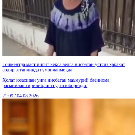
Тошкентда маст йигит кекса аёлга нисбатан уятсиз ҳаракат
содир этганликда гумонланмоқда
Ҳолат юзасидан унга нисбатан маъмурий баённома
расмийлаштирилиб, иш судга юборилди.
21:09 / 04.08.2026