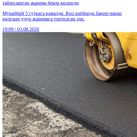
тайинланган жарима бекор қилинди
Мураббий 5 суткага қамалди. Қиз хиёбонда бақир-чақир
қилгани учун жаримага тортилган эди.
19:09 / 03.08.2026