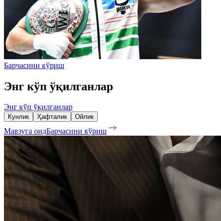
Барчасини кўриш
Энг кўп ўқилганлар
Энг кўп ўқилганлар
Кунлик
Ҳафталик
Ойлик
Мавзуга оид
Барчасини кўриш