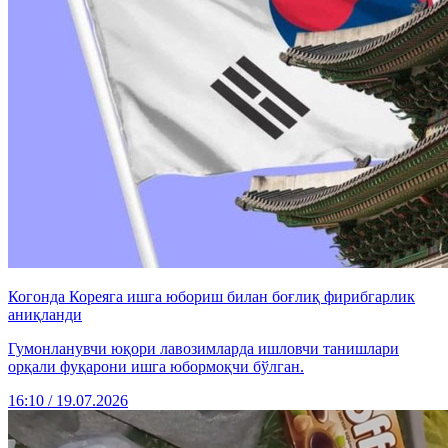
Когонда Кореяга ишга юбориш билан боғлиқ фирибгарлик
аниқланди
Гумонланувчи юқори лавозимларда ишловчи танишлари
орқали фуқарони ишга юбормоқчи бўлган.
16:10 / 19.07.2026