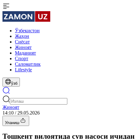
Ўзбекистон
Жаҳон
Сиёсат
Жиноят
Маданият
Спорт
Cаломатлик
Lifestyle
ўзб
Жиноят
14:10 / 29.05.2026
Уланиш
Тошкент вилоятида сув насоси ичидан