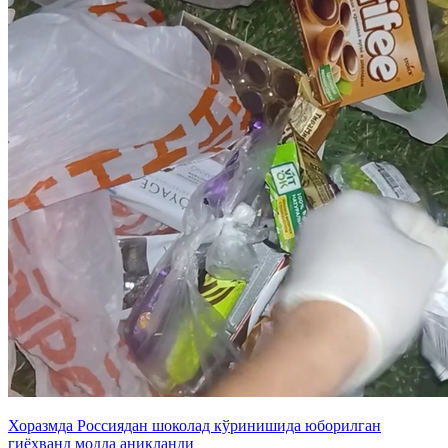
Хоразмда Россиядан шоколад кўринишида юборилган
гиёҳванд модда аниқланди