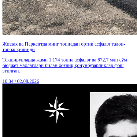
Жиззах ва Паркентда минг тоннадан ортиқ асфальт талон-
торож қилинди
Текширувларда жами 1 174 тонна асфальт ва 672,7 млн сўм
бюджет маблағлари билан боғлиқ қонунбузарликлар фош
этилган.
10:34 / 02.08.2026