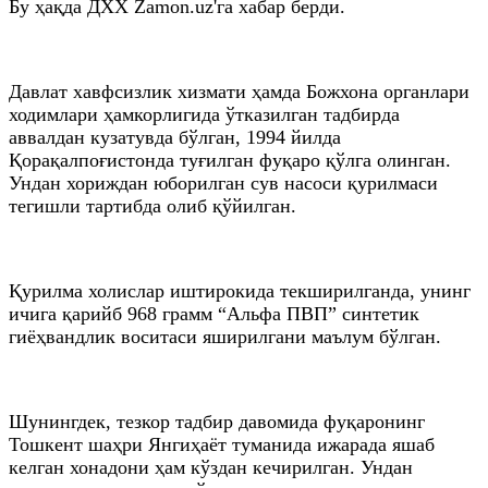
Бу ҳақда ДХХ Zamon.uz'га хабар берди.
Давлат хавфсизлик хизмати ҳамда Божхона органлари
ходимлари ҳамкорлигида ўтказилган тадбирда
аввалдан кузатувда бўлган, 1994 йилда
Қорақалпоғистонда туғилган фуқаро қўлга олинган.
Ундан хориждан юборилган сув насоси қурилмаси
тегишли тартибда олиб қўйилган.
Қурилма холислар иштирокида текширилганда, унинг
ичига қарийб 968 грамм “Альфа ПВП” синтетик
гиёҳвандлик воситаси яширилгани маълум бўлган.
Шунингдек, тезкор тадбир давомида фуқаронинг
Тошкент шаҳри Янгиҳаёт туманида ижарада яшаб
келган хонадони ҳам кўздан кечирилган. Ундан