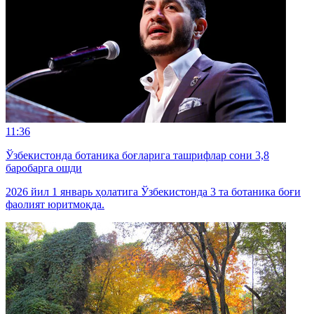
11:36
Ўзбекистонда ботаника боғларига ташрифлар сони 3,8
баробарга ошди
2026 йил 1 январь ҳолатига Ўзбекистонда 3 та ботаника боғи
фаолият юритмоқда.