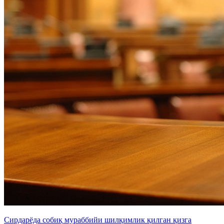
Сирдарёда собиқ мураббийи шилқимлик қилган қизга