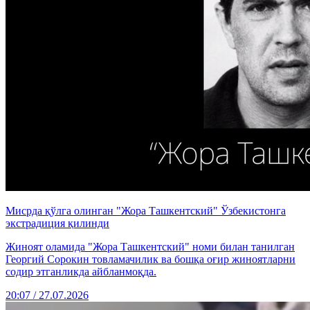
Мисрда қўлга олинган "Жора Ташкентский" Ўзбекистонга
экстрадиция қилинди
Жиноят оламида "Жора Ташкентский" номи билан танилган
Георгий Сорокин товламачилик ва бошқа оғир жиноятларни
содир этганликда айбланмоқда.
20:07 / 27.07.2026