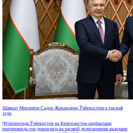
Шавкат Мирзиёев Садир Жапаровни Ўзбекистонга таклиф
этди
Чўлпонотада Ўзбекистон ва Қирғизистон раҳбарлари
иштирокида тор доирадаги ва расмий делегациялар аъзолари