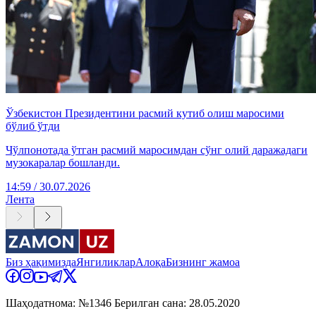
Ўзбекистон Президентини расмий кутиб олиш маросими
бўлиб ўтди
Чўлпонотада ўтган расмий маросимдан сўнг олий даражадаги
музокаралар бошланди.
14:59 / 30.07.2026
Лента
Биз ҳақимизда
Янгиликлар
Алоқа
Бизнинг жамоа
Шаҳодатнома: №1346 Берилган сана: 28.05.2020