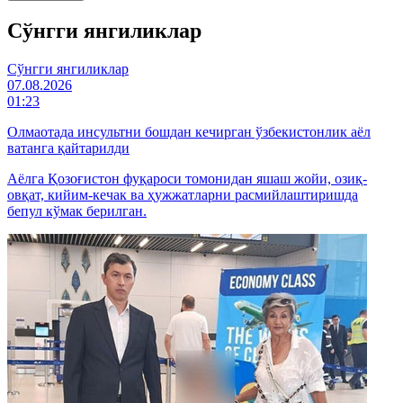
Cўнгги янгиликлар
Cўнгги янгиликлар
07.08.2026
01:23
Олмаотада инсультни бошдан кечирган ўзбекистонлик аёл
ватанга қайтарилди
Аёлга Қозоғистон фуқароси томонидан яшаш жойи, озиқ-
овқат, кийим-кечак ва ҳужжатларни расмийлаштиришда
бепул кўмак берилган.