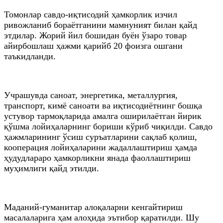
Томонлар савдо-иқтисодий ҳамкорлик изчил
ривожланиб бораётганини мамнуният билан қайд
этдилар. Жорий йил бошидан буён ўзаро товар
айирбошлаш ҳажми қарийб 20 фоизга ошгани
таъкидланди.
Учрашувда саноат, энергетика, металлургия,
транспорт, кимё саноати ва иқтисодиётнинг бошқа
устувор тармоқларида амалга оширилаётган йирик
қўшма лойиҳаларнинг бориши кўриб чиқилди. Савдо
ҳажмларининг ўсиш суръатларини сақлаб қолиш,
кооперация лойиҳаларини жадаллаштириш ҳамда
ҳудудлараро ҳамкорликни янада фаоллаштириш
муҳимлиги қайд этилди.
Маданий-гуманитар алоқаларни кенгайтириш
масалаларига ҳам алоҳида эътибор қаратилди. Шу