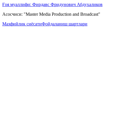
Ғоя муаллифи: Фирдавс Фридунович Абдухаликов
Асосчиси: "Master Media Production and Broadcast"
Махфийлик сиёсати
Фойдаланиш шартлари