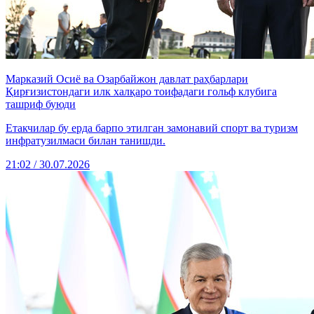
Марказий Осиё ва Озарбайжон давлат раҳбарлари
Қирғизистондаги илк халқаро тоифадаги гольф клубига
ташриф буюди
Етакчилар бу ерда барпо этилган замонавий спорт ва туризм
инфратузилмаси билан танишди.
21:02 / 30.07.2026