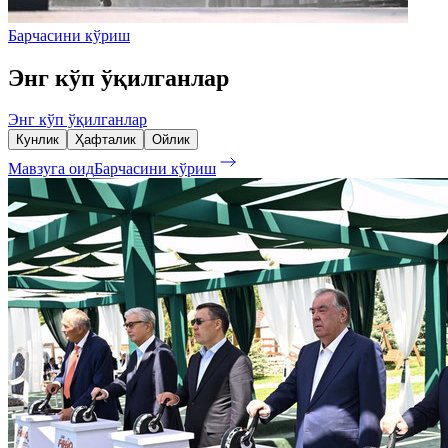
Барчасини кўриш
Энг кўп ўқилганлар
Энг кўп ўқилганлар
Кунлик
Ҳафталик
Ойлик
Мавзуга оид
Барчасини кўриш