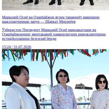
Марказий Осиё ва Озарбайжон ягона тараққиёт маконини
шакллантириши зарур — Шавкат Мирзиёев
Ўзбекистон Президент Марказий Осиё мамлакатлари ва
Озарбайжоннинг минтақавий ҳамкорлигини ривожлантириш
истиқболларини белгилаб берди
15:24 / 31.07.2026