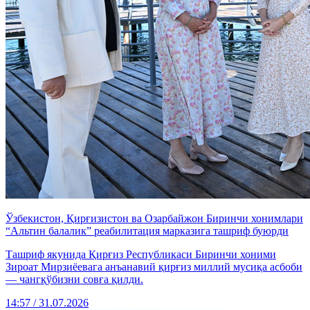
Ўзбекистон, Қирғизистон ва Озарбайжон Биринчи хонимлари
“Альтин балалик” реабилитация марказига ташриф буюрди
Ташриф якунида Қирғиз Республикаси Биринчи хоними
Зироат Мирзиёевага анъанавий қирғиз миллий мусиқа асбоби
— чангқўбизни совға қилди.
14:57 / 31.07.2026