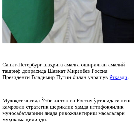
Санкт-Петербург шаҳрига амалга оширилган амалий
ташриф доирасида Шавкат Мирзиёев Россия
Президенти Владимир Путин билан учрашув
ўтказди
.
Мулоқот чоғида Ўзбекистон ва Россия ўртасидаги кенг
қамровли стратегик шериклик ҳамда иттифоқчилик
муносабатларини янада ривожлантириш масалалари
муҳокама қилинди.