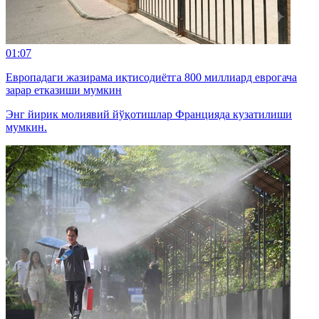
01:07
Европадаги жазирама иқтисодиётга 800 миллиард еврогача
зарар етказиши мумкин
Энг йирик молиявий йўқотишлар Францияда кузатилиши
мумкин.