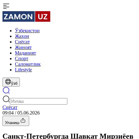
Ўзбекистон
Жаҳон
Сиёсат
Жиноят
Маданият
Спорт
Cаломатлик
Lifestyle
ўзб
Сиёсат
09:04 / 05.06.2026
Уланиш
Санкт-Петербургда Шавкат Мирзиёев