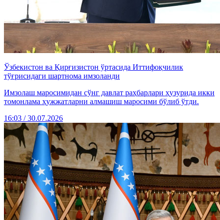
Ўзбекистон ва Қирғизистон ўртасида Иттифоқчилик
тўғрисидаги шартнома имзоланди
Имзолаш маросимидан сўнг давлат раҳбарлари ҳузурида икки
томонлама ҳужжатларни алмашиш маросими бўлиб ўтди.
16:03 / 30.07.2026