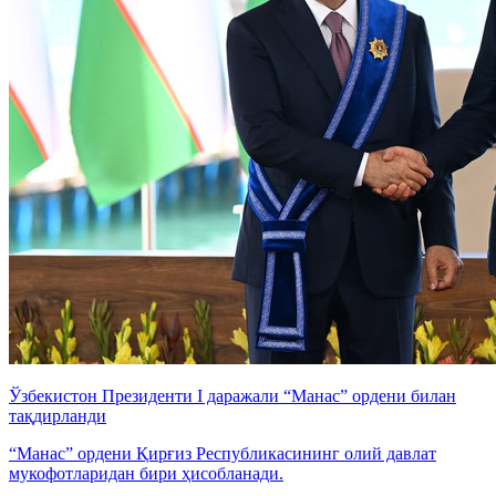
Ўзбекистон Президенти I даражали “Манас” ордени билан
тақдирланди
“Манас” ордени Қирғиз Республикасининг олий давлат
мукофотларидан бири ҳисобланади.