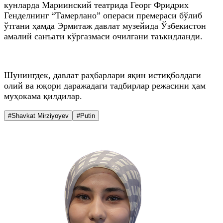
кунларда Мариинский театрида Георг Фридрих
Генделнинг “Тамерлано” операси премераси бўлиб
ўтгани ҳамда Эрмитаж давлат музейида Ўзбекистон
амалий санъати кўргазмаси очилгани таъкидланди.
Шунингдек, давлат раҳбарлари яқин истиқболдаги
олий ва юқори даражадаги тадбирлар режасини ҳам
муҳокама қилдилар.
#Shavkat Mirziyoyev
#Putin