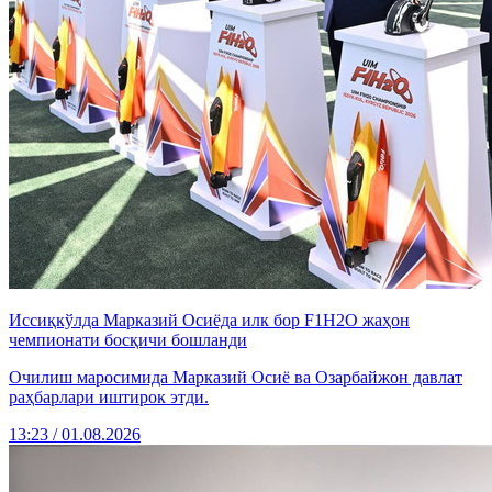
Иссиқкўлда Марказий Осиёда илк бор F1H2O жаҳон
чемпионати босқичи бошланди
Очилиш маросимида Марказий Осиё ва Озарбайжон давлат
раҳбарлари иштирок этди.
13:23 / 01.08.2026