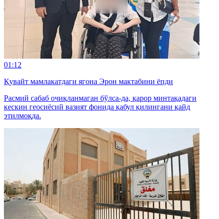
01:12
Қувайт мамлакатдаги ягона Эрон мактабини ёпди
Расмий сабаб очиқланмаган бўлса-да, қарор минтақадаги
кескин геосиёсий вазият фонида қабул қилингани қайд
этилмоқда.