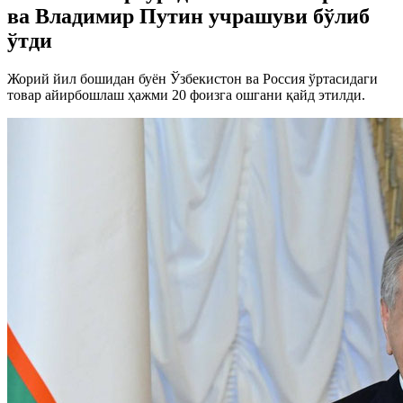
ва Владимир Путин учрашуви бўлиб
ўтди
Жорий йил бошидан буён Ўзбекистон ва Россия ўртасидаги
товар айирбошлаш ҳажми 20 фоизга ошгани қайд этилди.