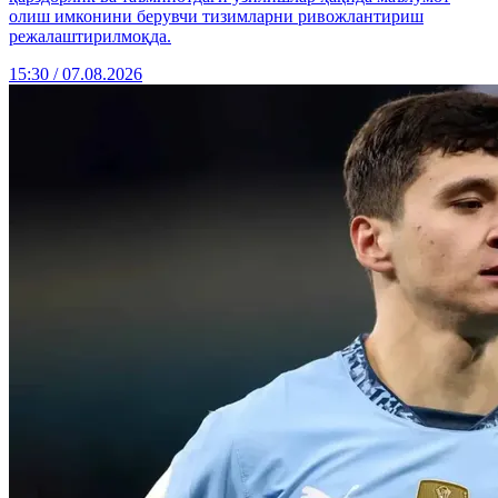
олиш имконини берувчи тизимларни ривожлантириш
режалаштирилмоқда.
15:30 / 07.08.2026