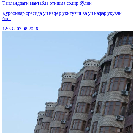
Таиланддаги мактабда отишма содир бўлди
Қурбонлар орасида уч нафар ўқитувчи ва уч нафар ўқувчи
бор.
12:33 / 07.08.2026