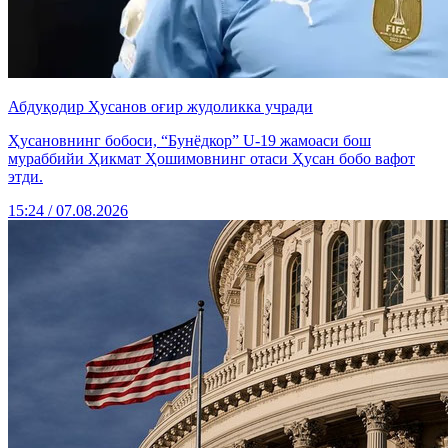
Абдуқодир Ҳусанов оғир жудоликка учради
Ҳусановнинг бобоси, “Бунёдкор” U-19 жамоаси бош
мураббийи Ҳикмат Ҳошимовнинг отаси Ҳусан бобо вафот
этди.
15:24 / 07.08.2026