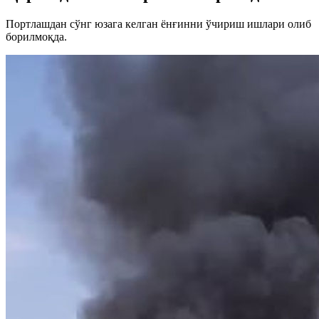
Портлашдан сўнг юзага келган ёнғинни ўчириш ишлари олиб
борилмоқда.