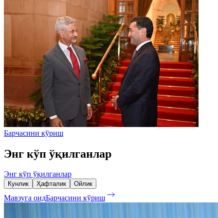
Барчасини кўриш
Энг кўп ўқилганлар
Энг кўп ўқилганлар
Кунлик
Ҳафталик
Ойлик
Мавзуга оид
Барчасини кўриш