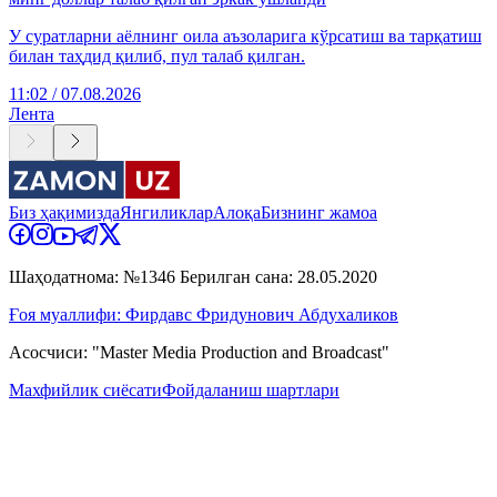
У суратларни аёлнинг оила аъзоларига кўрсатиш ва тарқатиш
билан таҳдид қилиб, пул талаб қилган.
11:02 / 07.08.2026
Лента
Биз ҳақимизда
Янгиликлар
Алоқа
Бизнинг жамоа
Шаҳодатнома: №1346 Берилган сана: 28.05.2020
Ғоя муаллифи: Фирдавс Фридунович Абдухаликов
Асосчиси: "Master Media Production and Broadcast"
Махфийлик сиёсати
Фойдаланиш шартлари