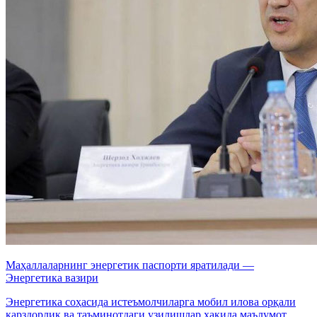
Маҳаллаларнинг энергетик паспорти яратилади —
Энергетика вазири
Энергетика соҳасида истеъмолчиларга мобил илова орқали
қарздорлик ва таъминотдаги узилишлар ҳақида маълумот