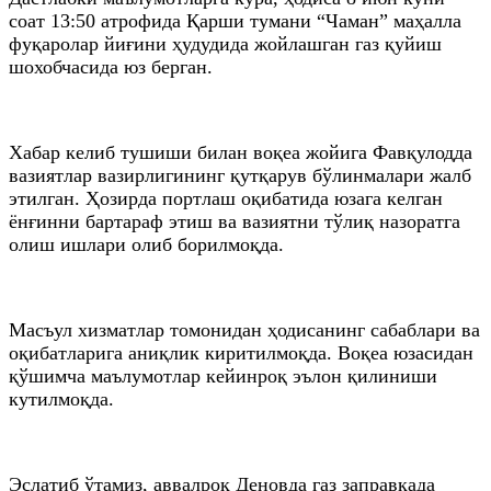
соат 13:50 атрофида Қарши тумани “Чаман” маҳалла
фуқаролар йиғини ҳудудида жойлашган газ қуйиш
шохобчасида юз берган.
Хабар келиб тушиши билан воқеа жойига Фавқулодда
вазиятлар вазирлигининг қутқарув бўлинмалари жалб
этилган. Ҳозирда портлаш оқибатида юзага келган
ёнғинни бартараф этиш ва вазиятни тўлиқ назоратга
олиш ишлари олиб борилмоқда.
Масъул хизматлар томонидан ҳодисанинг сабаблари ва
оқибатларига аниқлик киритилмоқда. Воқеа юзасидан
қўшимча маълумотлар кейинроқ эълон қилиниши
кутилмоқда.
Эслатиб ўтамиз, аввалроқ Деновда газ заправкада