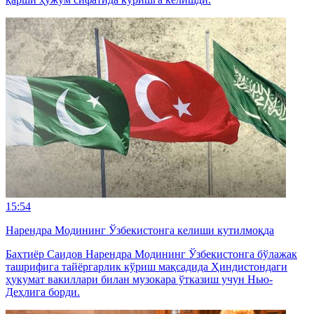
15:54
Нарендра Модининг Ўзбекистонга келиши кутилмоқда
Бахтиёр Саидов Нарендра Модининг Ўзбекистонга бўлажак
ташрифига тайёргарлик кўриш мақсадида Ҳиндистондаги
ҳукумат вакиллари билан музокара ўтказиш учун Нью-
Деҳлига борди.