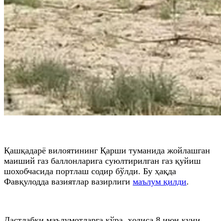
Қашқадарё вилоятининг Қарши туманида жойлашган
маиший газ баллонларига суюлтирилган газ қуйиш
шохобчасида портлаш содир бўлди. Бу ҳақда
Фавқулодда вазиятлар вазирлиги
маълум қилди
.
Дастлабки маълумотларга кўра, ҳодиса 8 июн куни