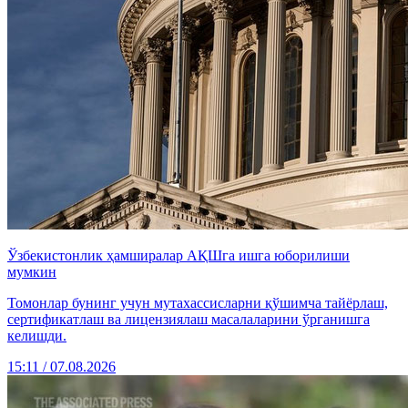
Ўзбекистонлик ҳамширалар АҚШга ишга юборилиши
мумкин
Томонлар бунинг учун мутахассисларни қўшимча тайёрлаш,
сертификатлаш ва лицензиялаш масалаларини ўрганишга
келишди.
15:11 / 07.08.2026