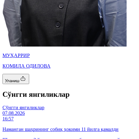
МУҲАРРИР
КОМИЛА ОДИЛОВА
Уланиш
Cўнгги янгиликлар
Cўнгги янгиликлар
07.08.2026
16:57
Наманган шаҳрининг собиқ ҳокими 11 йилга қамалди