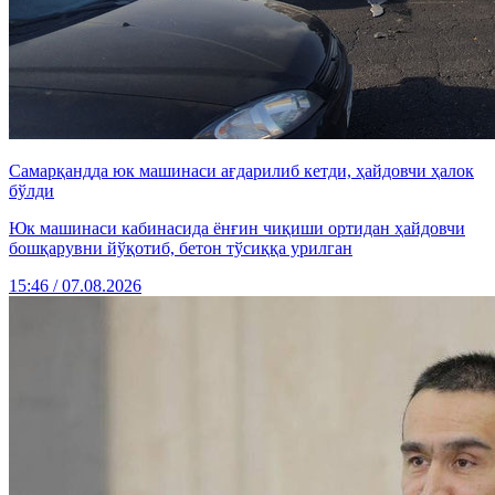
Самарқандда юк машинаси ағдарилиб кетди, ҳайдовчи ҳалок
бўлди
Юк машинаси кабинасида ёнғин чиқиши ортидан ҳайдовчи
бошқарувни йўқотиб, бетон тўсиққа урилган
15:46 / 07.08.2026