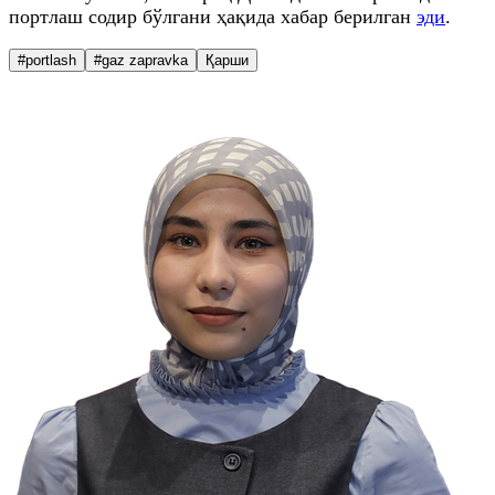
портлаш содир бўлгани ҳақида хабар берилган
эди
.
#portlash
#gaz zapravka
Қарши