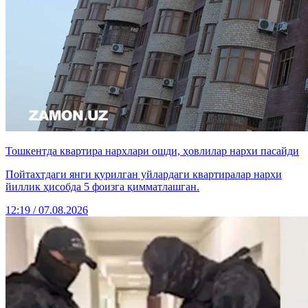
Тошкентда квартира нархлари ошди, ҳовлилар нархи пасайди
Пойтахтдаги янги қурилган уйлардаги квартиралар нархи
йиллик ҳисобда 5 фоизга қимматлашган.
12:19 / 07.08.2026