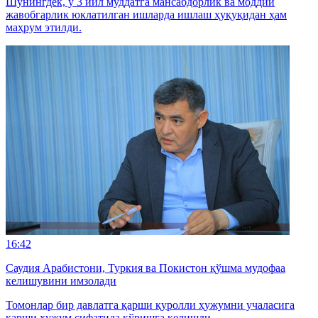
Шунингдек, у 3 йил муддатга мансабдорлик ва моддий
жавобгарлик юклатилган ишларда ишлаш ҳуқуқидан ҳам
маҳрум этилди.
16:42
Саудия Арабистони, Туркия ва Покистон қўшма мудофаа
келишувини имзолади
Томонлар бир давлатга қарши қуролли ҳужумни учаласига
қарши ҳужум сифатида кўришга келишди.