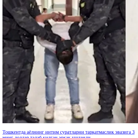
Тошкентда аёлнинг интим суратларни тарқатмаслик эвазига 3
минг доллар талаб қилган эркак ушланди