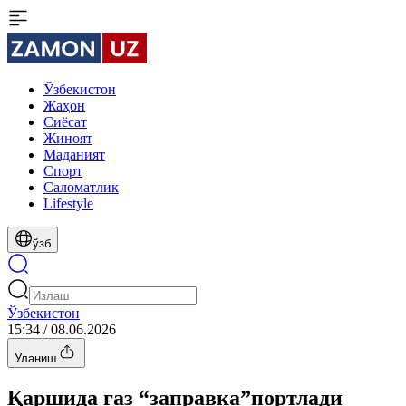
Ўзбекистон
Жаҳон
Сиёсат
Жиноят
Маданият
Спорт
Cаломатлик
Lifestyle
ўзб
Ўзбекистон
15:34 / 08.06.2026
Уланиш
Қаршида газ “заправка”портлади