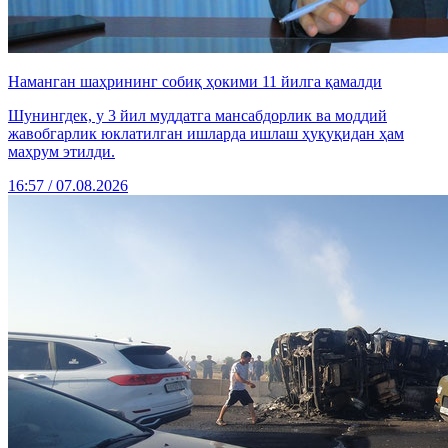
Наманган шаҳрининг собиқ ҳокими 11 йилга қамалди
Шунингдек, у 3 йил муддатга мансабдорлик ва моддий
жавобгарлик юклатилган ишларда ишлаш ҳуқуқидан ҳам
маҳрум этилди.
16:57 / 07.08.2026