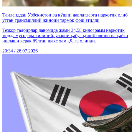
Таиланддан Ўзбекистон ва қўшни давлатларга наркотик олиб
ўтган трансмиллий жиноий тармоқ фош этилди
Тезкор тадбирлар давомида жами 34,58 килограмм наркотик
модда мусодара қилиниб, уларни қабул қилиб олиши ва қайта
ишлаши керак бўлган шахс ҳам қўлга олинди.
20:34 / 26.07.2026