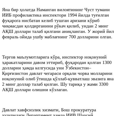
Яна бир ҳолатда Наманган вилоятининг Чуст тумани
ИИБ профилактика инспектори 1994 йилда туғилган
фуқарога нисбатан келиб тушган аризани кўриб
чиқмасдан қолдирганини рўкач қилиб, ундан 2 минг
АҚШ доллари талаб қилгани аниқланган. У жорий йил
февраль ойида ушбу маблағнинг 700 долларини олган.
Тергов маълумотларига кўра, инспектор ноқонуний
ҳаракатларини давом эттириб, фуқародан қолган 1300
долларни ҳамда келгусида уни Ўзбекистон–
Қирғизистон давлат чегараси орқали чорва молларини
ноқонуний олиб ўтишда қўллаб-қувватлаш эвазига яна
2 минг доллар талаб қилган. Шу тариқа у жами 3300
АҚШ доллари олишни кўзлаган.
Давлат хавфсизлик хизмати, Бош прокуратура
ҳузуридаги Департамент ҳамда ИИВ Шахсий