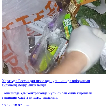
Хоразмда Россиядан шоколад кўринишида юборилган
гиёҳванд модда аниқланди
Тошкентда ҳам контрабанда йўли билан олиб кирилган
гашишни олаётган шахс ушланди.
10:42 / 19.07.2026