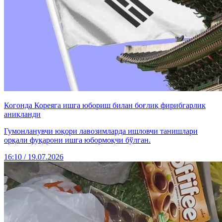
Когонда Кореяга ишга юбориш билан боғлиқ фирибгарлик
аниқланди
Гумонланувчи юқори лавозимларда ишловчи танишлари
орқали фуқарони ишга юбормоқчи бўлган.
16:10 / 19.07.2026