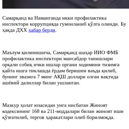
Самарқанд ва Наманганда икки профилактика
инспектори коррупцияда гумонланиб қўлга олинди. Бу
ҳақда ДХХ
хабар берди
.
Маълум қилинишича, Самарқанд шаҳар ИИО ФМБ
профилактика инспектори мансабдор танишлари
орқали собиқ ички ишлар органи ходимини тизимга
қайта ишга тиклашда ёрдам беришни ваъда қилиб,
бунинг эвазига 7 минг АҚШ доллари олган вақтида
ашёвий далиллар билан ушланган.
Мазкур ҳолат юзасидан унга нисбатан Жиноят
кодексининг 168 ва 211-моддалари билан жиноят иши
қўзғатилиб, тергов ҳаракатлари олиб борилмоқда.