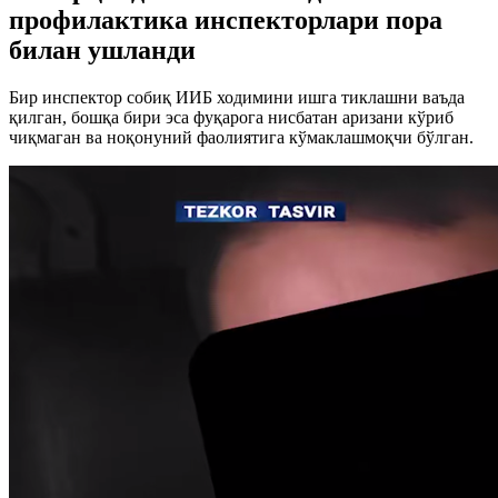
профилактика инспекторлари пора
билан ушланди
Бир инспектор собиқ ИИБ ходимини ишга тиклашни ваъда
қилган, бошқа бири эса фуқарога нисбатан аризани кўриб
чиқмаган ва ноқонуний фаолиятига кўмаклашмоқчи бўлган.