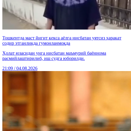
Тошкентда маст йигит кекса аёлга нисбатан уятсиз ҳаракат
содир этганликда гумонланмоқда
Ҳолат юзасидан унга нисбатан маъмурий баённома
расмийлаштирилиб, иш судга юборилди.
21:09 / 04.08.2026