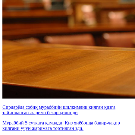
Сирдарёда собиқ мураббийи шилқимлик қилган қизга
тайинланган жарима бекор қилинди
Мураббий 5 суткага қамалди. Қиз хиёбонда бақир-чақир
қилгани учун жаримага тортилган эди.