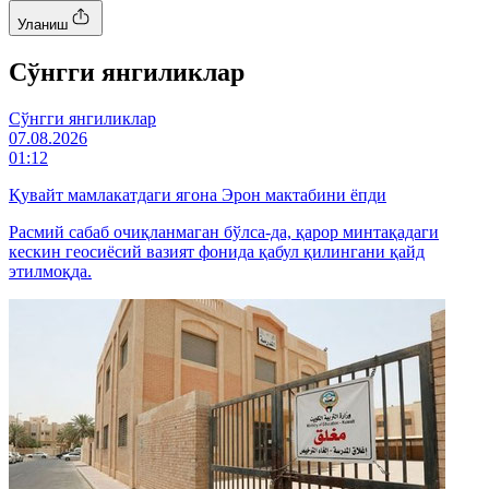
Уланиш
Cўнгги янгиликлар
Cўнгги янгиликлар
07.08.2026
01:12
Қувайт мамлакатдаги ягона Эрон мактабини ёпди
Расмий сабаб очиқланмаган бўлса-да, қарор минтақадаги
кескин геосиёсий вазият фонида қабул қилингани қайд
этилмоқда.