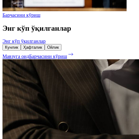
Барчасини кўриш
Энг кўп ўқилганлар
Энг кўп ўқилганлар
Кунлик
Ҳафталик
Ойлик
Мавзуга оид
Барчасини кўриш