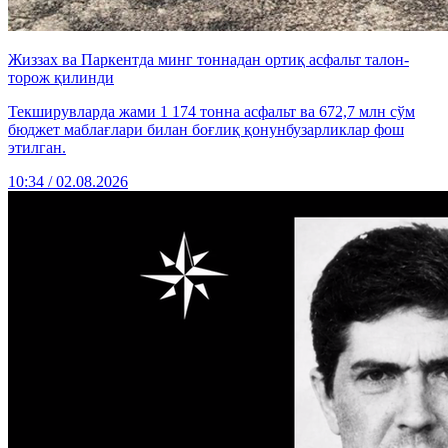
Жиззах ва Паркентда минг тоннадан ортиқ асфальт талон-
торож қилинди
Текширувларда жами 1 174 тонна асфальт ва 672,7 млн сўм
бюджет маблағлари билан боғлиқ қонунбузарликлар фош
этилган.
10:34 / 02.08.2026