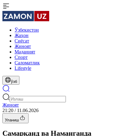
Ўзбекистон
Жаҳон
Сиёсат
Жиноят
Маданият
Спорт
Cаломатлик
Lifestyle
ўзб
Жиноят
21:20 / 11.06.2026
Уланиш
Самарқанд ва Наманганда