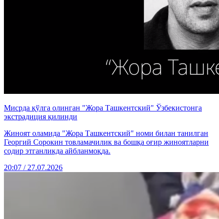
Мисрда қўлга олинган "Жора Ташкентский" Ўзбекистонга
экстрадиция қилинди
Жиноят оламида "Жора Ташкентский" номи билан танилган
Георгий Сорокин товламачилик ва бошқа оғир жиноятларни
содир этганликда айбланмоқда.
20:07 / 27.07.2026