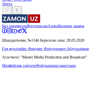
Лента
Биз ҳақимизда
Янгиликлар
Алоқа
Бизнинг жамоа
Шаҳодатнома: №1346 Берилган сана: 28.05.2020
Ғоя муаллифи: Фирдавс Фридунович Абдухаликов
Асосчиси: "Master Media Production and Broadcast"
Махфийлик сиёсати
Фойдаланиш шартлари