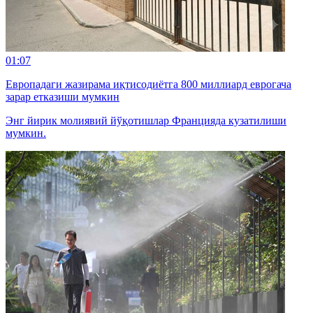
01:07
Европадаги жазирама иқтисодиётга 800 миллиард еврогача
зарар етказиши мумкин
Энг йирик молиявий йўқотишлар Францияда кузатилиши
мумкин.