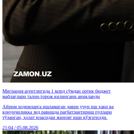
Миграция агентлигида 1 млрд сўмдан ортиқ бюджет
маблағлари талон-торож қилингани аниқланди
Айрим ходимларга ишламаган даври учун иш ҳақи ва
қонунчиликка зид равишда рағбатлантириш пуллари
тўланган, ҳолат юзасидан жиноят иши қўзғатилди.
21:04 / 05.08.2026