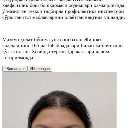
хавфсизлик бош бошқармаси ходимлари ҳамкорлигида
ўтказилган тезкор тадбирда профилактика инспектори
сўралган пул маблағларини олаётган вақтида ушланди.
Мазкур ҳолат бўйича унга нисбатан Жиноят
кодексининг 165 ва 168-моддалари билан жиноят иши
қўзғатилган. Ҳозирда тергов ҳаракатлари давом
эттирилмоқда.
#Samarqand
#Namangan