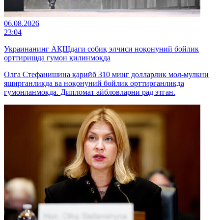
06.08.2026
23:04
Украинанинг АҚШдаги собиқ элчиси ноқонуний бойлик
орттиришда гумон қилинмоқда
Олга Стефанишина қарийб 310 минг долларлик мол-мулкни
яширганликда ва ноқонуний бойлик орттирганликда
гумонланмоқда. Дипломат айбловларни рад этган.