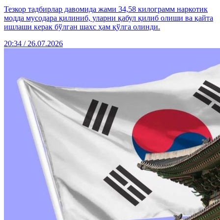
Тезкор тадбирлар давомида жами 34,58 килограмм наркотик
модда мусодара қилиниб, уларни қабул қилиб олиши ва қайта
ишлаши керак бўлган шахс ҳам қўлга олинди.
20:34 / 26.07.2026