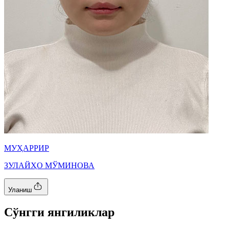
МУҲАРРИР
ЗУЛАЙҲО МЎМИНОВА
Уланиш
Cўнгги янгиликлар