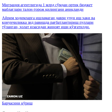
Миграция агентлигида 1 млрд сўмдан ортиқ бюджет
маблағлари талон-торож қилингани аниқланди
Айрим ходимларга ишламаган даври учун иш ҳақи ва
қонунчиликка зид равишда рағбатлантириш пуллари
тўланган, ҳолат юзасидан жиноят иши қўзғатилди.
Барчасини кўриш