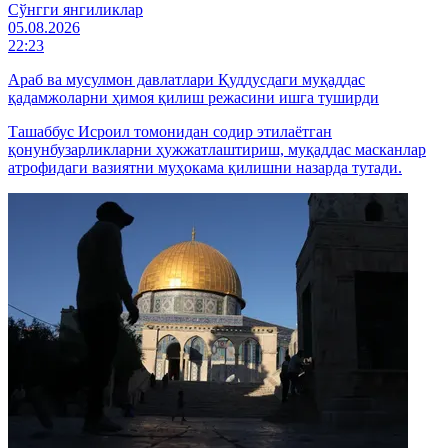
Cўнгги янгиликлар
05.08.2026
22:23
Араб ва мусулмон давлатлари Қуддусдаги муқаддас
қадамжоларни ҳимоя қилиш режасини ишга туширди
Ташаббус Исроил томонидан содир этилаётган
қонунбузарликларни ҳужжатлаштириш, муқаддас масканлар
атрофидаги вазиятни муҳокама қилишни назарда тутади.