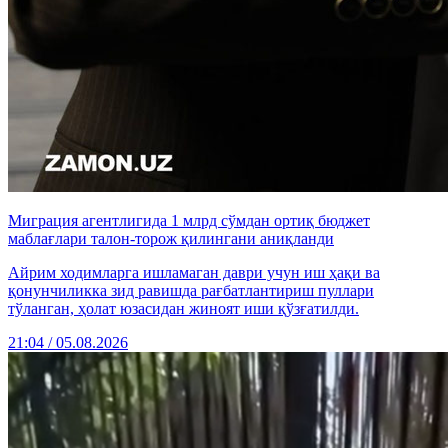
Миграция агентлигида 1 млрд сўмдан ортиқ бюджет
маблағлари талон-торож қилингани аниқланди
Айрим ходимларга ишламаган даври учун иш ҳақи ва
қонунчиликка зид равишда рағбатлантириш пуллари
тўланган, ҳолат юзасидан жиноят иши қўзғатилди.
21:04 / 05.08.2026