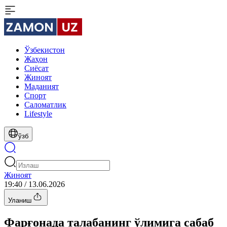
Ўзбекистон
Жаҳон
Сиёсат
Жиноят
Маданият
Спорт
Cаломатлик
Lifestyle
ўзб
Жиноят
19:40 / 13.06.2026
Уланиш
Фарғонада талабанинг ўлимига сабаб