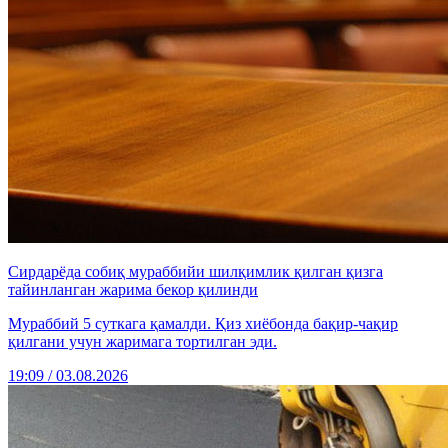
Сирдарёда собиқ мураббийи шилқимлик қилган қизга
тайинланган жарима бекор қилинди
Мураббий 5 суткага қамалди. Қиз хиёбонда бақир-чақир
қилгани учун жаримага тортилган эди.
19:09 / 03.08.2026