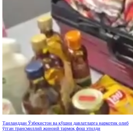
Таиланддан Ўзбекистон ва қўшни давлатларга наркотик олиб
ўтган трансмиллий жиноий тармоқ фош этилди