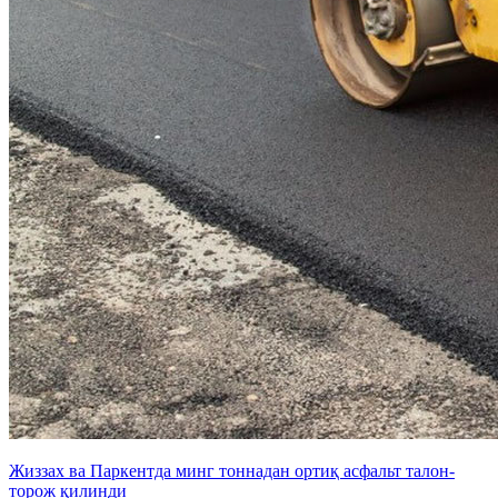
Жиззах ва Паркентда минг тоннадан ортиқ асфальт талон-
торож қилинди