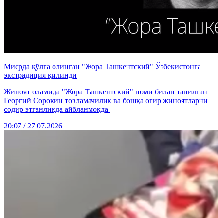
Мисрда қўлга олинган "Жора Ташкентский" Ўзбекистонга
экстрадиция қилинди
Жиноят оламида "Жора Ташкентский" номи билан танилган
Георгий Сорокин товламачилик ва бошқа оғир жиноятларни
содир этганликда айбланмоқда.
20:07 / 27.07.2026