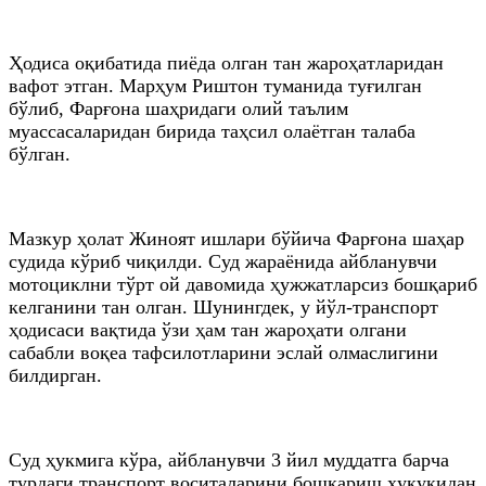
Ҳодиса оқибатида пиёда олган тан жароҳатларидан
вафот этган. Марҳум Риштон туманида туғилган
бўлиб, Фарғона шаҳридаги олий таълим
муассасаларидан бирида таҳсил олаётган талаба
бўлган.
Мазкур ҳолат Жиноят ишлари бўйича Фарғона шаҳар
судида кўриб чиқилди. Суд жараёнида айбланувчи
мотоциклни тўрт ой давомида ҳужжатларсиз бошқариб
келганини тан олган. Шунингдек, у йўл-транспорт
ҳодисаси вақтида ўзи ҳам тан жароҳати олгани
сабабли воқеа тафсилотларини эслай олмаслигини
билдирган.
Суд ҳукмига кўра, айбланувчи 3 йил муддатга барча
турдаги транспорт воситаларини бошқариш ҳуқуқидан