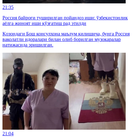
21:35
Россия байроғи туширилган пойандоз иши: ўзбекистонлик
аёлга жиноят иши қўзғатиш рад этилди
Қозондаги Бош консулхона маълум қилишича, бунга Россия
ваколатли идоралари билан олиб борилган музокаралар
натижасида эришилган.
21:04