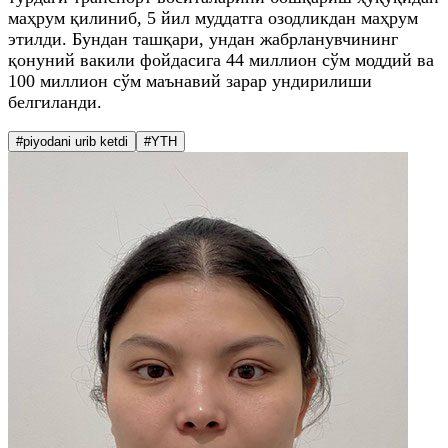
маҳрум қилиниб, 5 йил муддатга озодликдан маҳрум
этилди. Бундан ташқари, ундан жабрланувчининг
қонуний вакили фойдасига 44 миллион сўм моддий ва
100 миллион сўм маънавий зарар ундирилиши
белгиланди.
#piyodani urib ketdi
#YTH