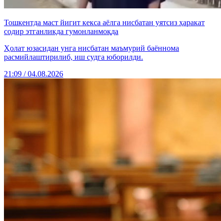
Тошкентда маст йигит кекса аёлга нисбатан уятсиз ҳаракат
содир этганликда гумонланмоқда
Ҳолат юзасидан унга нисбатан маъмурий баённома
расмийлаштирилиб, иш судга юборилди.
21:09 / 04.08.2026