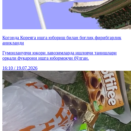
Когонда Кореяга ишга юбориш билан боғлиқ фирибгарлик
аниқланди
Гумонланувчи юқори лавозимларда ишловчи танишлари
орқали фуқарони ишга юбормоқчи бўлган.
16:10 / 19.07.2026