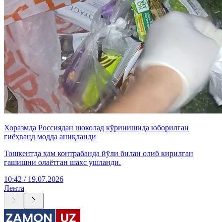
Хоразмда Россиядан шоколад кўринишида юборилган
гиёҳванд модда аниқланди
Тошкентда ҳам контрабанда йўли билан олиб кирилган
гашишни олаётган шахс ушланди.
10:42 / 19.07.2026
Лента