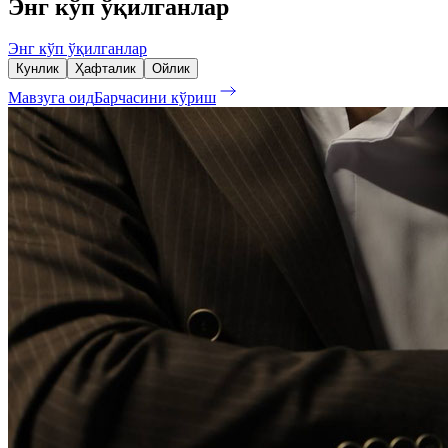
Энг кўп ўқилганлар
Энг кўп ўқилганлар
Кунлик
Ҳафталик
Ойлик
Мавзуга оид
Барчасини кўриш