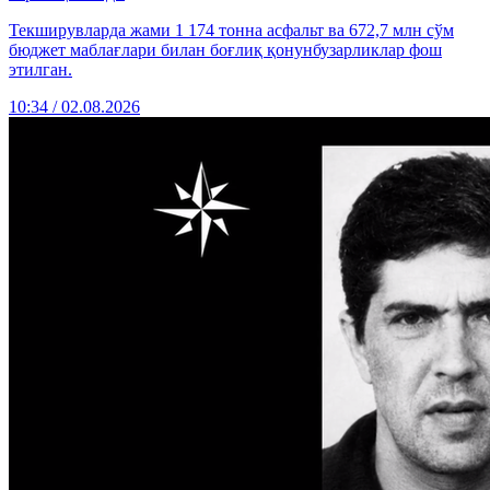
Текширувларда жами 1 174 тонна асфальт ва 672,7 млн сўм
бюджет маблағлари билан боғлиқ қонунбузарликлар фош
этилган.
10:34 / 02.08.2026