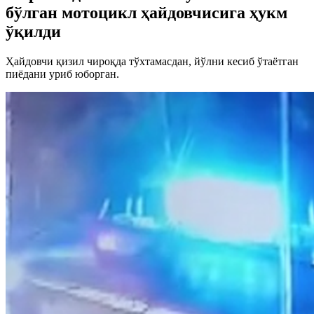
бўлган мотоцикл ҳайдовчисига ҳукм
ўқилди
Ҳайдовчи қизил чироқда тўхтамасдан, йўлни кесиб ўтаётган
пиёдани уриб юборган.