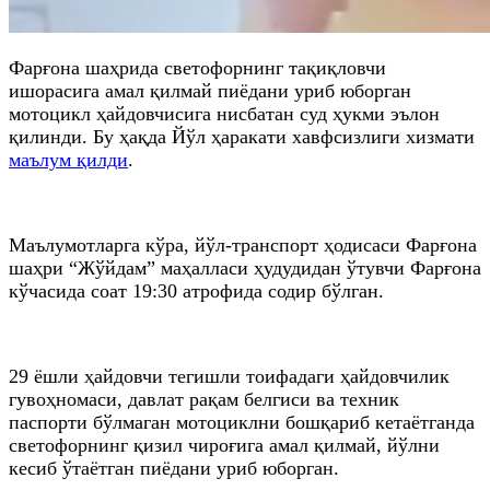
Фарғона шаҳрида светофорнинг тақиқловчи
ишорасига амал қилмай пиёдани уриб юборган
мотоцикл ҳайдовчисига нисбатан суд ҳукми эълон
қилинди. Бу ҳақда Йўл ҳаракати хавфсизлиги хизмати
маълум қилди
.
Маълумотларга кўра, йўл-транспорт ҳодисаси Фарғона
шаҳри “Жўйдам” маҳалласи ҳудудидан ўтувчи Фарғона
кўчасида соат 19:30 атрофида содир бўлган.
29 ёшли ҳайдовчи тегишли тоифадаги ҳайдовчилик
гувоҳномаси, давлат рақам белгиси ва техник
паспорти бўлмаган мотоциклни бошқариб кетаётганда
светофорнинг қизил чироғига амал қилмай, йўлни
кесиб ўтаётган пиёдани уриб юборган.