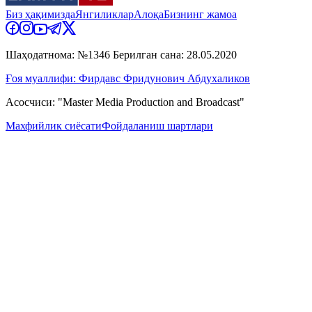
Биз ҳақимизда
Янгиликлар
Алоқа
Бизнинг жамоа
Шаҳодатнома: №1346 Берилган сана: 28.05.2020
Ғоя муаллифи: Фирдавс Фридунович Абдухаликов
Асосчиси: "Master Media Production and Broadcast"
Махфийлик сиёсати
Фойдаланиш шартлари