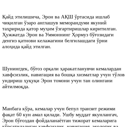
Қайд этилишича, Эрон ва АҚШ ўртасида ишлаб
чиқилган ўзаро англашув меморандуми якуний
таҳририда қатор муҳим ўзгартиришлар киритилган.
Ҳужжатда Эрон ва Уммоннинг Ҳормуз бўғозидаги
денгиз қатнови келажагини белгилашдаги ўрни
алоҳида қайд этилган.
Шунингдек, бўғоз орқали ҳаракатланувчи кемалардан
хавфсизлик, навигация ва бошқа хизматлар учун тўлов
ундириш ҳуқуқи Эрон томони учун тан олингани
айтилмоқда.
Манбага кўра, кемалар учун бепул транзит режими
фақат 60 кун амал қилади. Ушбу муддат якунлангач,
Эрон бўғоздан фойдаланаётган тижорат кемаларига
кўрсатиладиган хавфсизлик, навигация, экологик ва