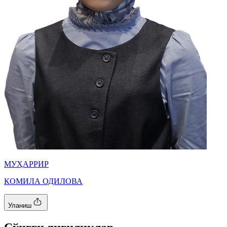
МУҲАРРИР
КОМИЛА ОДИЛОВА
Уланиш