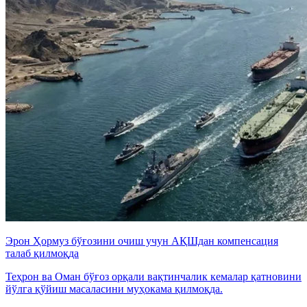
Эрон Ҳормуз бўғозини очиш учун АҚШдан компенсация
талаб қилмоқда
Теҳрон ва Оман бўғоз орқали вақтинчалик кемалар қатновини
йўлга қўйиш масаласини муҳокама қилмоқда.