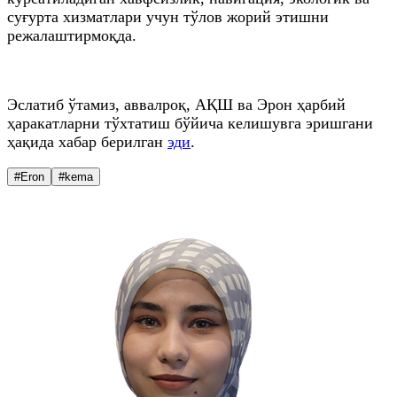
суғурта хизматлари учун тўлов жорий этишни
режалаштирмоқда.
Эслатиб ўтамиз, аввалроқ, АҚШ ва Эрон ҳарбий
ҳаракатларни тўхтатиш бўйича келишувга эришгани
ҳақида хабар берилган
эди
.
#Eron
#kema