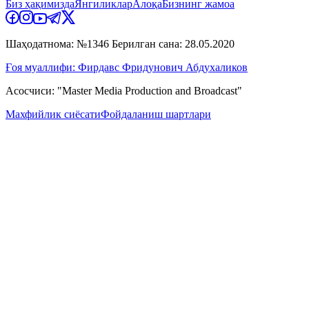
Биз ҳақимизда
Янгиликлар
Алоқа
Бизнинг жамоа
Шаҳодатнома: №1346 Берилган сана: 28.05.2020
Ғоя муаллифи: Фирдавс Фридунович Абдухаликов
Асосчиси: "Master Media Production and Broadcast"
Махфийлик сиёсати
Фойдаланиш шартлари