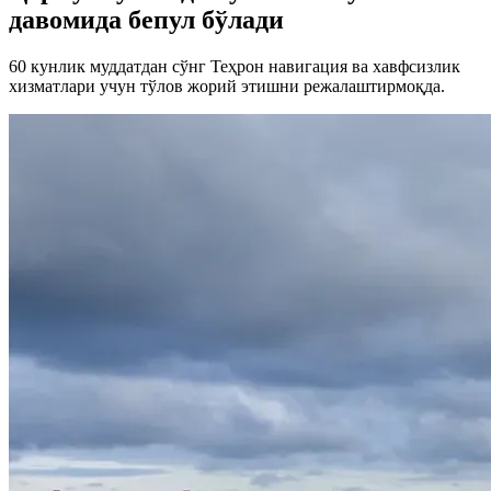
давомида бепул бўлади
60 кунлик муддатдан сўнг Теҳрон навигация ва хавфсизлик
хизматлари учун тўлов жорий этишни режалаштирмоқда.