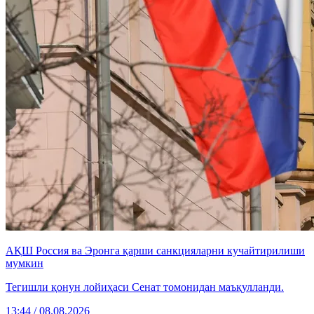
АҚШ Россия ва Эронга қарши санкцияларни кучайтирилиши
мумкин
Тегишли қонун лойиҳаси Сенат томонидан маъқулланди.
13:44 / 08.08.2026