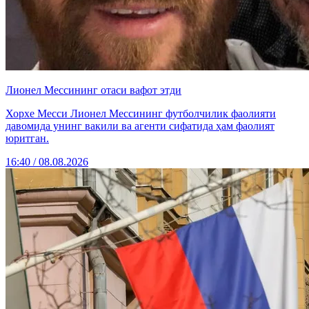
Лионел Мессининг отаси вафот этди
Хорхе Месси Лионел Мессининг футболчилик фаолияти
давомида унинг вакили ва агенти сифатида ҳам фаолият
юритган.
16:40 / 08.08.2026