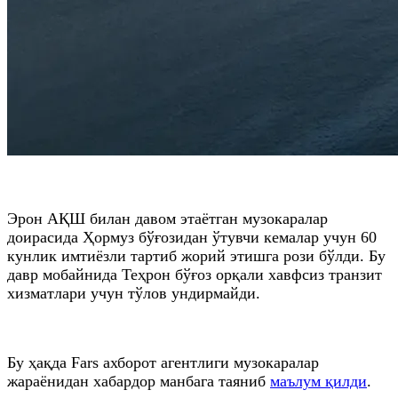
Эрон АҚШ билан давом этаётган музокаралар
доирасида Ҳормуз бўғозидан ўтувчи кемалар учун 60
кунлик имтиёзли тартиб жорий этишга рози бўлди. Бу
давр мобайнида Теҳрон бўғоз орқали хавфсиз транзит
хизматлари учун тўлов ундирмайди.
Бу ҳақда Fars ахборот агентлиги музокаралар
жараёнидан хабардор манбага таяниб
маълум қилди
.