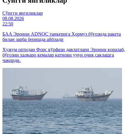
Cўнгги янгиликлар
Cўнгги янгиликлар
08.08.2026
22:50
БАА Эронни ADNOC танкерига Ҳормуз бўғозида ракета
билан зарба беришда айблади
Ҳужум ортидан Форс кўрфази давлатлари Эронни қоралаб,
бўғозни халқаро кемалар қатнови учун очиқ сақлашга
чақирди.