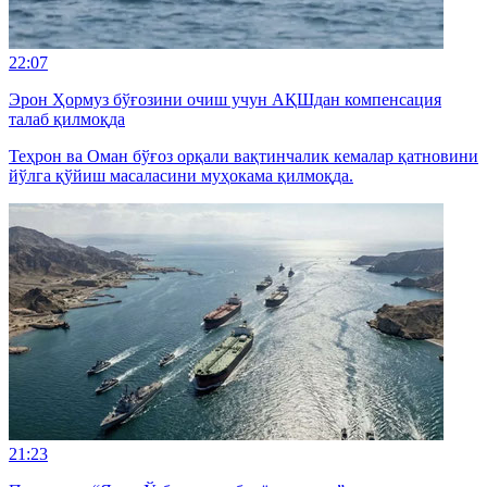
22:07
Эрон Ҳормуз бўғозини очиш учун АҚШдан компенсация
талаб қилмоқда
Теҳрон ва Оман бўғоз орқали вақтинчалик кемалар қатновини
йўлга қўйиш масаласини муҳокама қилмоқда.
21:23