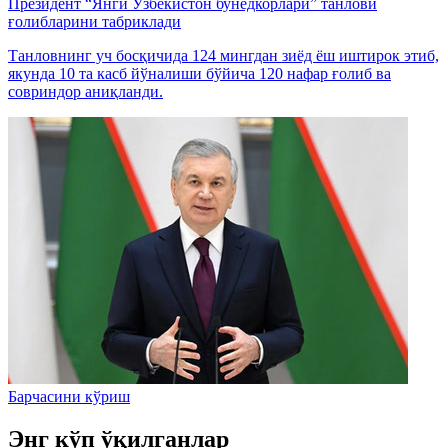
Президент “Янги Ўзбекистон бунёдкорлари” танлови
ғолибларини табриклади
Танловнинг уч босқичида 124 мингдан зиёд ёш иштирок этиб,
якунда 10 та касб йўналиши бўйича 120 нафар ғолиб ва
совриндор аниқланди.
Барчасини кўриш
Энг кўп ўқилганлар