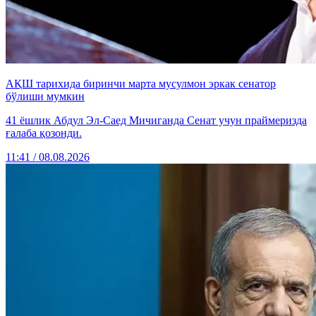
АҚШ тарихида биринчи марта мусулмон эркак сенатор
бўлиши мумкин
41 ёшлик Абдул Эл-Саед Мичиганда Сенат учун праймеризда
ғалаба қозонди.
11:41 / 08.08.2026