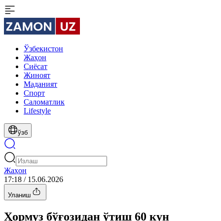
Ўзбекистон
Жаҳон
Сиёсат
Жиноят
Маданият
Спорт
Cаломатлик
Lifestyle
ўзб
Жаҳон
17:18 / 15.06.2026
Уланиш
Ҳормуз бўғозидан ўтиш 60 кун