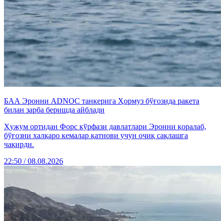
БАА Эронни ADNOC танкерига Ҳормуз бўғозида ракета
билан зарба беришда айблади
Ҳужум ортидан Форс кўрфази давлатлари Эронни қоралаб,
бўғозни халқаро кемалар қатнови учун очиқ сақлашга
чақирди.
22:50 / 08.08.2026