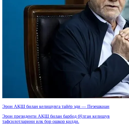
Эрон АҚШ билан келишувга тайёр эди — Пезешкиан
Эрон президенти АҚШ билан барбод бўлган келишув
тафсилотларини илк бор ошкор қилди.