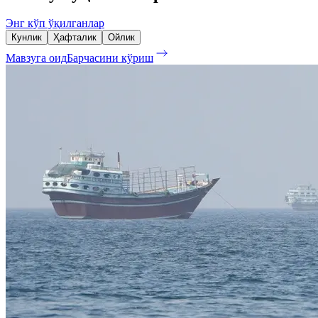
Энг кўп ўқилганлар
Кунлик
Ҳафталик
Ойлик
Мавзуга оид
Барчасини кўриш