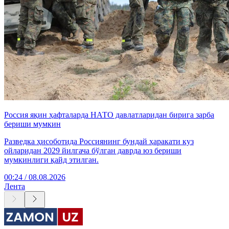
Россия яқин ҳафталарда НАТО давлатларидан бирига зарба
бериши мумкин
Разведка ҳисоботида Россиянинг бундай ҳаракати куз
ойларидан 2029 йилгача бўлган даврда юз бериши
мумкинлиги қайд этилган.
00:24 / 08.08.2026
Лента