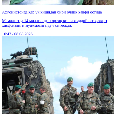
Афғонистонда ҳар уч кишидан бири очлик хавфи остида
Мамлакатда 14 миллиондан ортиқ киши жиддий озиқ-овқат
хавфсизлиги муаммосига дуч келмоқда.
10:43 / 08.08.2026