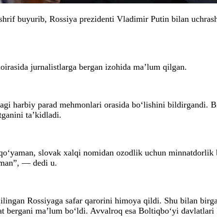
hrif buyurib, Rossiya prezidenti Vladimir Putin bilan uchra
irasida jurnalistlarga bergan izohida ma’lum qilgan.
harbiy parad mehmonlari orasida bo‘lishini bildirgandi. Biro
ganini ta’kidladi.
o‘yaman, slovak xalqi nomidan ozodlik uchun minnatdorlik b
man”, — dedi u.
ilingan Rossiyaga safar qarorini himoya qildi. Shu bilan bi
bergani ma’lum bo‘ldi. Avvalroq esa Boltiqbo‘yi davlatlari F