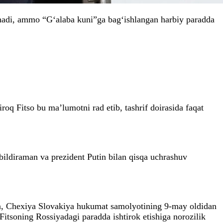
shadi, ammo “G‘alaba kuni”ga bag‘ishlangan harbiy paradda
q Fitso bu ma’lumotni rad etib, tashrif doirasida faqat
ildiraman va prezident Putin bilan qisqa uchrashuv
rga, Chexiya Slovakiya hukumat samolyotining 9-may oldidan
itsoning Rossiyadagi paradda ishtirok etishiga norozilik