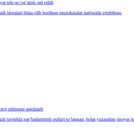
at ishi qo‘zg‘atish rad etildi
idoralari bilan olib borilgan muzokaralar natijasida erishilgan.
oroj qilingani aniqlandi
ravishda rag‘batlantirish pullari to‘langan, holat yuzasidan jinoyat ish