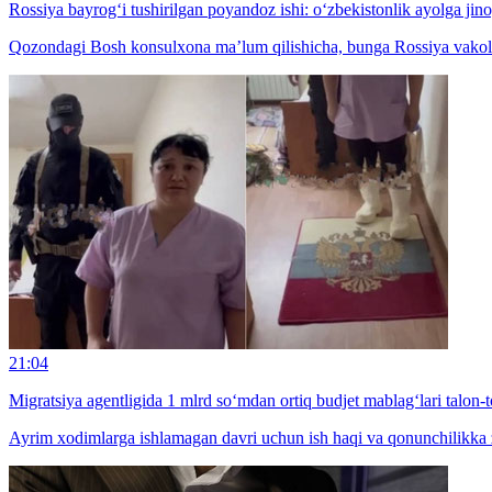
Rossiya bayrog‘i tushirilgan poyandoz ishi: o‘zbekistonlik ayolga jinoy
Qozondagi Bosh konsulxona ma’lum qilishicha, bunga Rossiya vakolatli 
21:04
Migratsiya agentligida 1 mlrd so‘mdan ortiq budjet mablag‘lari talon-t
Ayrim xodimlarga ishlamagan davri uchun ish haqi va qonunchilikka zid 