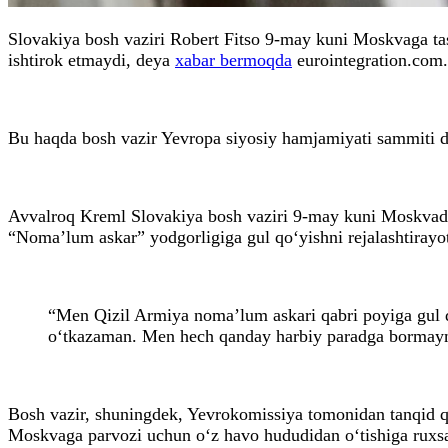
Slovakiya bosh vaziri Robert Fitso 9-may kuni Moskvaga tas
ishtirok etmaydi, deya
xabar bermoqda
eurointegration.com.
Bu haqda bosh vazir Yevropa siyosiy hamjamiyati sammiti do
Avvalroq Kreml Slovakiya bosh vaziri 9-may kuni Moskvadagi 
“Noma’lum askar” yodgorligiga gul qo‘yishni rejalashtirayot
“Men Qizil Armiya noma’lum askari qabri poyiga gul q
o‘tkazaman. Men hech qanday harbiy paradga bormay
Bosh vazir, shuningdek, Yevrokomissiya tomonidan tanqid q
Moskvaga parvozi uchun o‘z havo hududidan o‘tishiga ruxsat 