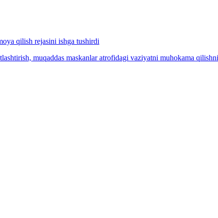
a qilish rejasini ishga tushirdi
tlashtirish, muqaddas maskanlar atrofidagi vaziyatni muhokama qilishni