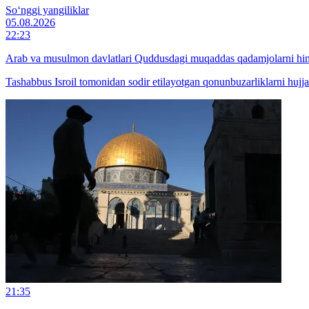
So‘nggi yangiliklar
05.08.2026
22:23
Arab va musulmon davlatlari Quddusdagi muqaddas qadamjolarni himoy
Tashabbus Isroil tomonidan sodir etilayotgan qonunbuzarliklarni hujja
21:35