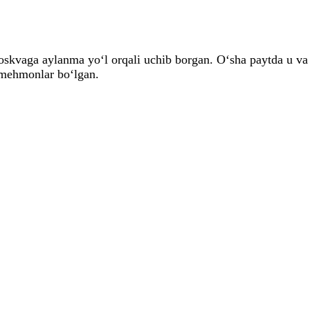
oskvaga aylanma yo‘l orqali uchib borgan. O‘sha paytda u va
 mehmonlar bo‘lgan.