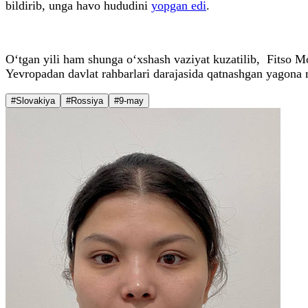
bildirib, unga havo hududini
yopgan edi
.
O‘tgan yili ham shunga o‘xshash vaziyat kuzatilib, Fitso M
Yevropadan davlat rahbarlari darajasida qatnashgan yagona
#Slovakiya
#Rossiya
#9-may