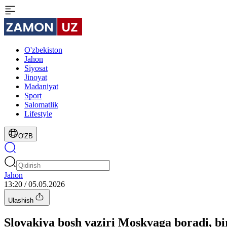
O'zbekiston
Jahon
Siyosat
Jinoyat
Madaniyat
Sport
Salomatlik
Lifestyle
O'ZB
Jahon
13:20 / 05.05.2026
Ulashish
Slovakiya bosh vaziri Moskvaga boradi, b