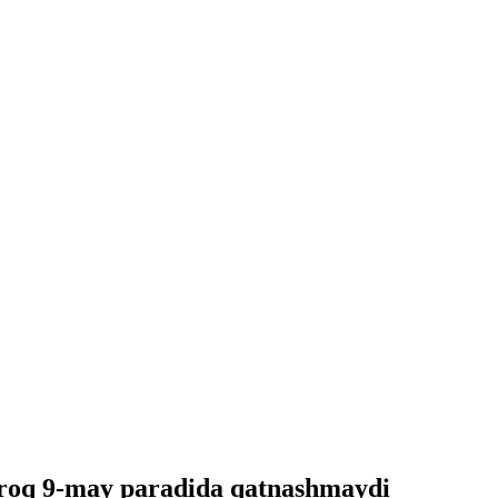
iroq 9-may paradida qatnashmaydi