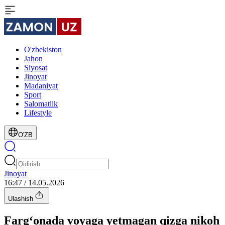
O'zbekiston
Jahon
Siyosat
Jinoyat
Madaniyat
Sport
Salomatlik
Lifestyle
O'ZB
Jinoyat
16:47 / 14.05.2026
Ulashish
Farg‘onada voyaga yetmagan qizga nikoh