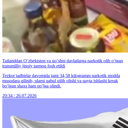
Tailanddan O‘zbekiston va qo‘shni davlatlarga narkotik olib o‘tgan
transmilliy jinoiy tarmoq fosh etildi
Tezkor tadbirlar davomida jami 34,58 kilogramm narkotik modda
musodara qilinib, ularni qabul qilib olishi va qayta ishlashi kerak
bo‘lgan shaxs ham qo‘lga olindi.
20:34 / 26.07.2026