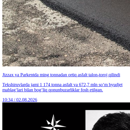
Jizzax va Parkentda ming tonnadan ortiq asfalt talon-toroj qilindi
Tekshiruvlarda jami 1 174 tonna asfalt va 672,7 mln so‘m byudjet
mablag‘lari bilan bog‘liq qonunbuzarliklar fosh etilgan.
10:34 / 02.08.2026