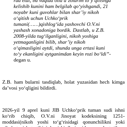
rad etdi, bu vaqtda oila a’zolarim to‘y qilishga
kelishib kunini ham belgilab qo‘yishgandi, 21
noyabr kuni guvohlar bilan shar’iy nikoh
o‘qitish uchun Uchko‘prik
tumani(……)qishlog‘ida yashovchi O.V.ni
yashash xonadoniga bordik. Dastlab, u Z.B.
2008-yilda tug‘ilganligini, nikoh yoshiga
yetmaganligini bilib, shar’iy nikoh
o‘qimasligini aytdi, shunda unga ertasi kuni
to‘y ekanligini aytganimdan keyin rozi bo‘ldi”
-
degan u.
Z.B. ham bularni tasdiqlab, holat yuzasidan hech kimga
da’vosi yo‘qligini bildirdi.
2026-yil 9 aprel kuni JIB Uchko‘prik tuman sudi ishni
ko‘rib chiqib, O.V.ni Jinoyat kodeksining 1251-
moddasi(nikoh yoshi to‘g‘risidagi qonunchilikni yoki