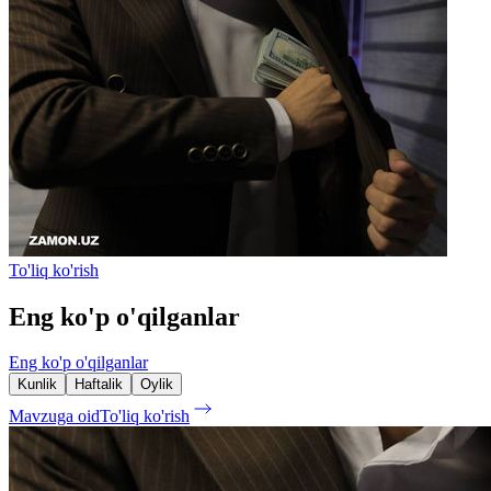
To'liq ko'rish
Eng ko'p o'qilganlar
Eng ko'p o'qilganlar
Kunlik
Haftalik
Oylik
Mavzuga oid
To'liq ko'rish