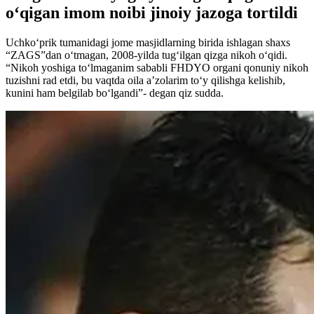
o‘qigan imom noibi jinoiy jazoga tortildi
Uchko‘prik tumanidagi jome masjidlarning birida ishlagan shaxs
“ZAGS”dan o‘tmagan, 2008-yilda tug‘ilgan qizga nikoh o‘qidi.
“Nikoh yoshiga to‘lmaganim sababli FHDYO organi qonuniy nikoh
tuzishni rad etdi, bu vaqtda oila a’zolarim to‘y qilishga kelishib,
kunini ham belgilab bo‘lgandi”- degan qiz sudda.