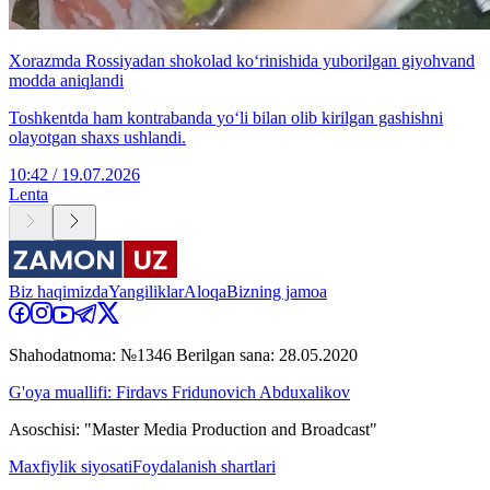
Xorazmda Rossiyadan shokolad ko‘rinishida yuborilgan giyohvand
modda aniqlandi
Toshkentda ham kontrabanda yo‘li bilan olib kirilgan gashishni
olayotgan shaxs ushlandi.
10:42 / 19.07.2026
Lenta
Biz haqimizda
Yangiliklar
Aloqa
Bizning jamoa
Shahodatnoma: №1346 Berilgan sana: 28.05.2020
G'oya muallifi: Firdavs Fridunovich Abduxalikov
Asoschisi: "Master Media Production and Broadcast"
Maxfiylik siyosati
Foydalanish shartlari