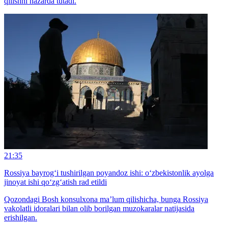
qilishni nazarda tutadi.
21:35
Rossiya bayrog‘i tushirilgan poyandoz ishi: o‘zbekistonlik ayolga
jinoyat ishi qo‘zg‘atish rad etildi
Qozondagi Bosh konsulxona ma’lum qilishicha, bunga Rossiya
vakolatli idoralari bilan olib borilgan muzokaralar natijasida
erishilgan.