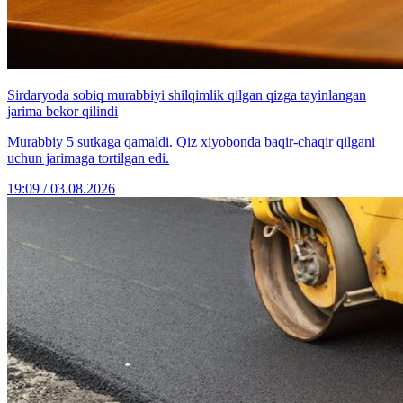
Sirdaryoda sobiq murabbiyi shilqimlik qilgan qizga tayinlangan
jarima bekor qilindi
Murabbiy 5 sutkaga qamaldi. Qiz xiyobonda baqir-chaqir qilgani
uchun jarimaga tortilgan edi.
19:09 / 03.08.2026