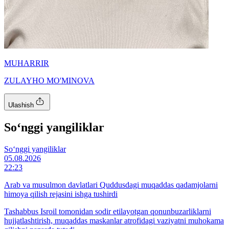
MUHARRIR
ZULAYHO MO'MINOVA
Ulashish
So‘nggi yangiliklar
So‘nggi yangiliklar
05.08.2026
22:23
Arab va musulmon davlatlari Quddusdagi muqaddas qadamjolarni
himoya qilish rejasini ishga tushirdi
Tashabbus Isroil tomonidan sodir etilayotgan qonunbuzarliklarni
hujjatlashtirish, muqaddas maskanlar atrofidagi vaziyatni muhokama