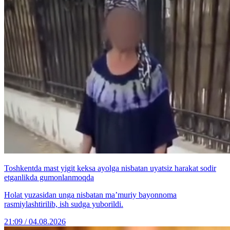
Toshkentda mast yigit keksa ayolga nisbatan uyatsiz harakat sodir
etganlikda gumonlanmoqda
Holat yuzasidan unga nisbatan ma’muriy bayonnoma
rasmiylashtirilib, ish sudga yuborildi.
21:09 / 04.08.2026