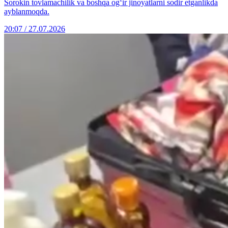
Sorokin tovlamachilik va boshqa og‘ir jinoyatlarni sodir etganlikda
ayblanmoqda.
20:07 / 27.07.2026