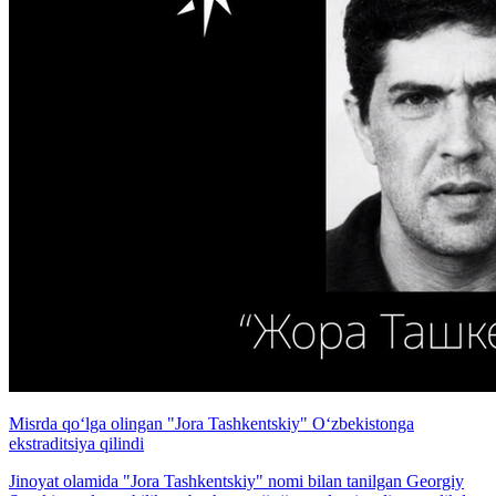
Misrda qo‘lga olingan "Jora Tashkentskiy" O‘zbekistonga
ekstraditsiya qilindi
Jinoyat olamida "Jora Tashkentskiy" nomi bilan tanilgan Georgiy