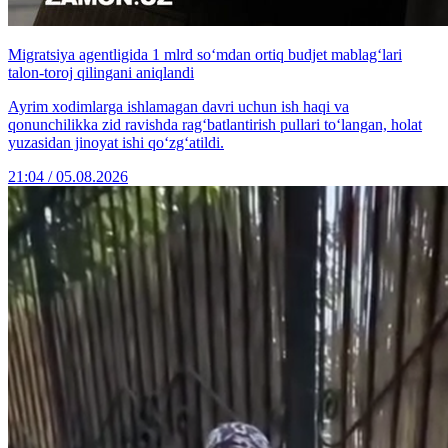
Migratsiya agentligida 1 mlrd so‘mdan ortiq budjet mablag‘lari
talon-toroj qilingani aniqlandi
Ayrim xodimlarga ishlamagan davri uchun ish haqi va
qonunchilikka zid ravishda rag‘batlantirish pullari to‘langan, holat
yuzasidan jinoyat ishi qo‘zg‘atildi.
21:04 / 05.08.2026