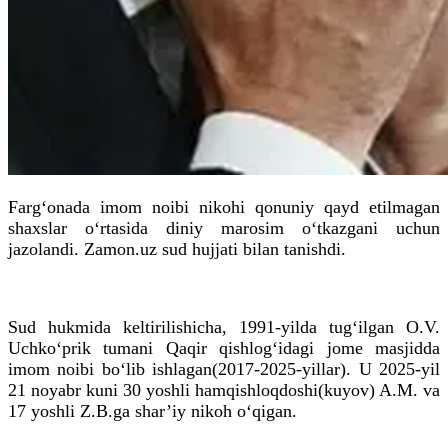
Farg‘onada imom noibi nikohi qonuniy qayd etilmagan
shaxslar o‘rtasida diniy marosim o‘tkazgani uchun
jazolandi. Zamon.uz sud hujjati bilan tanishdi.
Sud hukmida keltirilishicha, 1991-yilda tug‘ilgan O.V.
Uchko‘prik tumani Qaqir qishlog‘idagi jome masjidda
imom noibi bo‘lib ishlagan(2017-2025-yillar). U 2025-yil
21 noyabr kuni 30 yoshli hamqishloqdoshi(kuyov) A.M. va
17 yoshli Z.B.ga shar’iy nikoh o‘qigan.