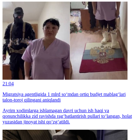
21:04
Migratsiya agentligida 1 mlrd so‘mdan ortiq budjet mablag‘lari
talon-toroj qilingani aniqlandi
Ayrim xodimlarga ishlamagan davri uchun ish haqi va
qonunchilikka zid ravishda rag‘batlantirish pullari to‘langan, holat
yuzasidan jinoyat ishi qo‘zg‘atildi.