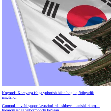
Kogonda Koreyaga ishga yuborish bilan bog‘liq firibgarlik
aniqlandi
Gumonlanuvchi yuqori lavozimlarda ishlovchi tanishlari orqali
fuqaroni ishga yubormoqchi bo‘lgan.