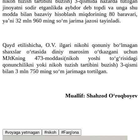
nikoh tuzish tartibini buzish) 3-qismida nazarda tutilgan
jinoyatni sodir etganlikda aybdor deb topdi va unga shu
modda bilan bazaviy hisoblash miqdorining 80 baravari,
ya’ni 32 mln 960 ming so‘m jarima jazosi tayinladi.
Qayd etilishicha, O.V. ilgari nikohi qonuniy bo‘lmagan
shaxslar o‘rtasida diniy marosim o‘tkazgani uchun
MJtKning 473-moddasi(nikoh yoshi to‘g‘risidagi
qonunchilikni yoki nikoh tuzish tartibini buzish) 3-qismi
bilan 3 mln 750 ming so‘m jarimaga tortilgan.
Muallif: Shahzod O‘roqboyev
#voyaga yetmagan
#nikoh
#Farg'ona