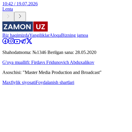
10:42 / 19.07.2026
Lenta
Biz haqimizda
Yangiliklar
Aloqa
Bizning jamoa
Shahodatnoma: №1346 Berilgan sana: 28.05.2020
G'oya muallifi: Firdavs Fridunovich Abduxalikov
Asoschisi: "Master Media Production and Broadcast"
Maxfiylik siyosati
Foydalanish shartlari