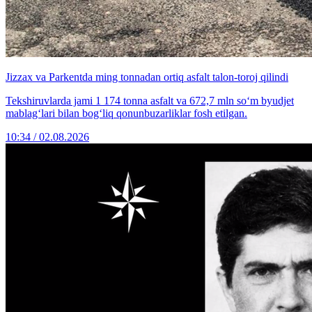
Jizzax va Parkentda ming tonnadan ortiq asfalt talon-toroj qilindi
Tekshiruvlarda jami 1 174 tonna asfalt va 672,7 mln so‘m byudjet
mablag‘lari bilan bog‘liq qonunbuzarliklar fosh etilgan.
10:34 / 02.08.2026