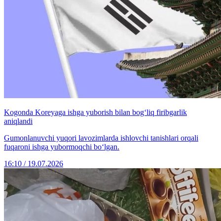
Kogonda Koreyaga ishga yuborish bilan bog‘liq firibgarlik
aniqlandi
Gumonlanuvchi yuqori lavozimlarda ishlovchi tanishlari orqali
fuqaroni ishga yubormoqchi bo‘lgan.
16:10 / 19.07.2026