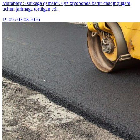
Murabbiy 5 sutkaga qamaldi. Qiz xiyobonda baqir-chaqir qilgani
uchun jarimaga tortilgan edi.
19:09 / 03.08.2026