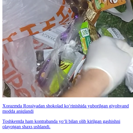
Xorazmda Rossiyadan shokolad ko‘rinishida yuborilgan giyohvand
modda aniqlandi
Toshkentda ham kontrabanda yo‘li bilan olib kirilgan gashishni
olayotgan shaxs ushlandi.