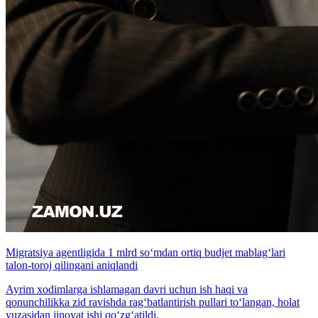
Migratsiya agentligida 1 mlrd so‘mdan ortiq budjet mablag‘lari
talon-toroj qilingani aniqlandi
Ayrim xodimlarga ishlamagan davri uchun ish haqi va
qonunchilikka zid ravishda rag‘batlantirish pullari to‘langan, holat
yuzasidan jinoyat ishi qo‘zg‘atildi.