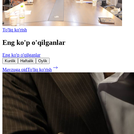
To'liq ko'rish
Eng ko'p o'qilganlar
Eng ko'p o'qilganlar
Kunlik
Haftalik
Oylik
Mavzuga oid
To'liq ko'rish