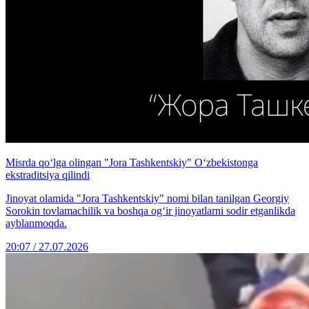
Misrda qo‘lga olingan "Jora Tashkentskiy" O‘zbekistonga
ekstraditsiya qilindi
Jinoyat olamida "Jora Tashkentskiy" nomi bilan tanilgan Georgiy
Sorokin tovlamachilik va boshqa og‘ir jinoyatlarni sodir etganlikda
ayblanmoqda.
20:07 / 27.07.2026