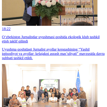
18:22
O‘zbekiston Jurnalistlar uyushmasi qoshida ekologik klub tashkil
etish taklif qilindi
Uyushma qoshidagi Jurnalist ayollar kengashining “Yashil
iqtisodiyot va ayollar: kelajakni asrash mas’uliyati” mavzusida davra
suhbati tashkil etildi.