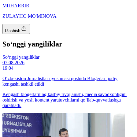
MUHARRIR
ZULAYHO MO'MINOVA
Ulashish
So‘nggi yangiliklar
So‘nggi yangiliklar
07.08.2026
19:04
O‘zbekiston Jurnalistlar uyushmasi qoshida Blogerlar ijodiy
kengashi tashkil etildi
Kengash blogerlarning kasbiy rivojlanishi, media savodxonligini
oshirish va yosh kontent yaratuvchilarni qo‘llab-quvvatlashga
qaratiladi.