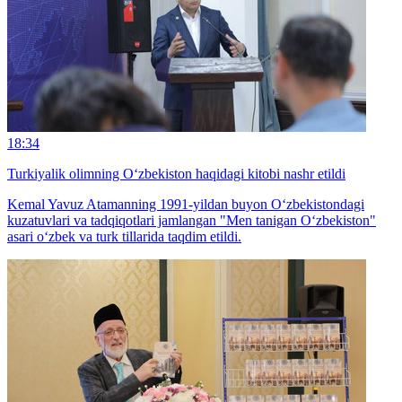
18:34
Turkiyalik olimning O‘zbekiston haqidagi kitobi nashr etildi
Kemal Yavuz Atamanning 1991-yildan buyon O‘zbekistondagi
kuzatuvlari va tadqiqotlari jamlangan "Men tanigan O‘zbekiston"
asari o‘zbek va turk tillarida taqdim etildi.