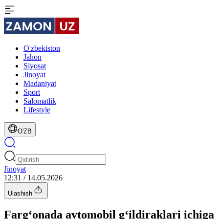
O'zbekiston
Jahon
Siyosat
Jinoyat
Madaniyat
Sport
Salomatlik
Lifestyle
O'ZB
Jinoyat
12:31 / 14.05.2026
Ulashish
Farg‘onada avtomobil g‘ildiraklari ichiga