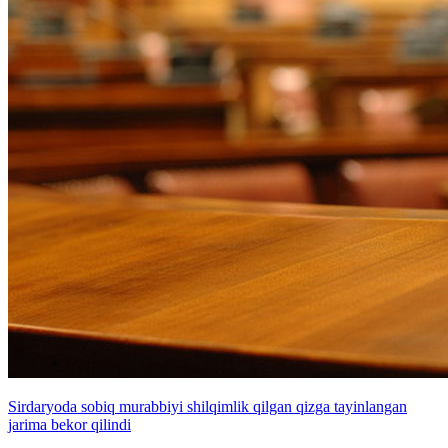
Sirdaryoda sobiq murabbiyi shilqimlik qilgan qizga tayinlangan
jarima bekor qilindi