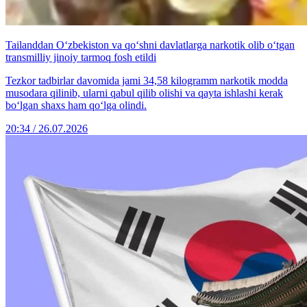
Tailanddan O‘zbekiston va qo‘shni davlatlarga narkotik olib o‘tgan
transmilliy jinoiy tarmoq fosh etildi
Tezkor tadbirlar davomida jami 34,58 kilogramm narkotik modda
musodara qilinib, ularni qabul qilib olishi va qayta ishlashi kerak
bo‘lgan shaxs ham qo‘lga olindi.
20:34 / 26.07.2026