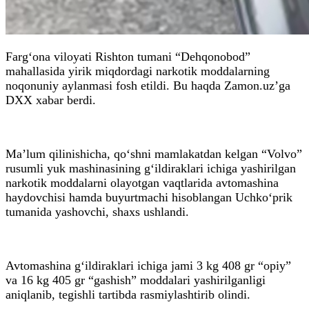
Farg‘ona viloyati Rishton tumani “Dehqonobod”
mahallasida yirik miqdordagi narkotik moddalarning
noqonuniy aylanmasi fosh etildi. Bu haqda Zamon.uz’ga
DXX xabar berdi.
Ma’lum qilinishicha, qo‘shni mamlakatdan kelgan “Volvo”
rusumli yuk mashinasining g‘ildiraklari ichiga yashirilgan
narkotik moddalarni olayotgan vaqtlarida avtomashina
haydovchisi hamda buyurtmachi hisoblangan Uchko‘prik
tumanida yashovchi, shaxs ushlandi.
Avtomashina g‘ildiraklari ichiga jami 3 kg 408 gr “opiy”
va 16 kg 405 gr “gashish” moddalari yashirilganligi
aniqlanib, tegishli tartibda rasmiylashtirib olindi.