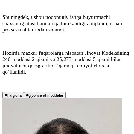
Shuningdek, ushbu noqonuniy ishga buyurtmachi
shaxsning otasi ham aloqador ekanligi aniqlanib, u ham
protsessual tartibda ushlandi.
Hozirda mazkur fuqarolarga nisbatan Jinoyat Kodeksining
246-moddasi 2-qismi va 25,273-moddasi 5-qismi bilan
jinoyat ishi qo‘zg‘atilib, “qamoq” ehtiyot chorasi
qo‘llanildi.
#Farg'ona
#giyohvand moddalar