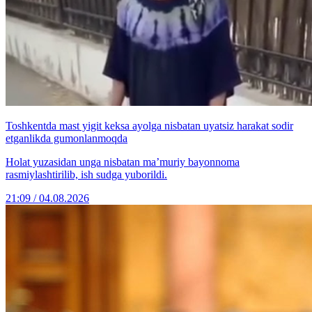
Toshkentda mast yigit keksa ayolga nisbatan uyatsiz harakat sodir
etganlikda gumonlanmoqda
Holat yuzasidan unga nisbatan ma’muriy bayonnoma
rasmiylashtirilib, ish sudga yuborildi.
21:09 / 04.08.2026