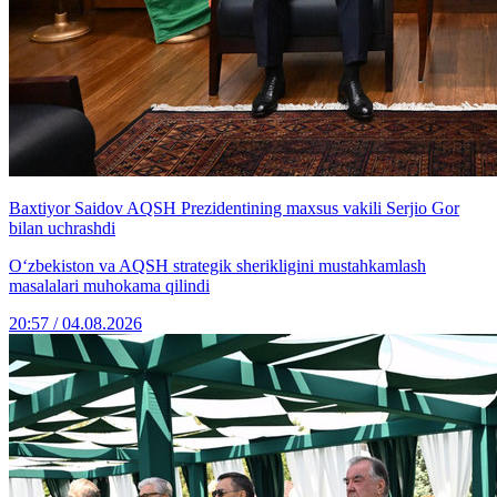
Baxtiyor Saidov AQSH Prezidentining maxsus vakili Serjio Gor
bilan uchrashdi
O‘zbekiston va AQSH strategik sherikligini mustahkamlash
masalalari muhokama qilindi
20:57 / 04.08.2026