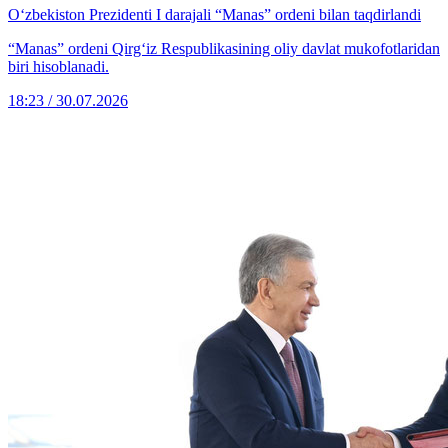
O‘zbekiston Prezidenti I darajali “Manas” ordeni bilan taqdirlandi
“Manas” ordeni Qirg‘iz Respublikasining oliy davlat mukofotlaridan
biri hisoblanadi.
18:23 / 30.07.2026