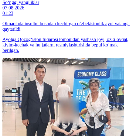
So‘nggi yangiliklar
07.08.2026
01:23
Olmaotada insultni boshdan kechirgan o‘zbekistonlik ayol vatanga
qaytarildi
Ayolga Qozog‘iston fuqarosi tomonidan yashash joyi, oziq-ovqat,
kiyim-kechak va hujjatlarni rasmiylashtirishda bepul ko‘mak
berilgan.