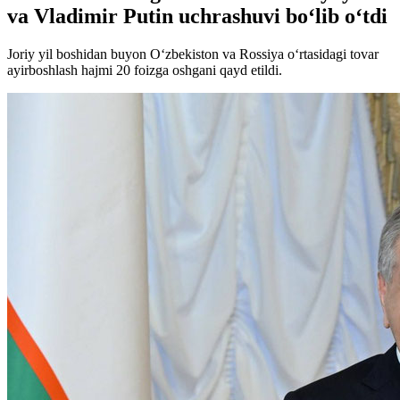
va Vladimir Putin uchrashuvi bo‘lib o‘tdi
Joriy yil boshidan buyon O‘zbekiston va Rossiya o‘rtasidagi tovar
ayirboshlash hajmi 20 foizga oshgani qayd etildi.