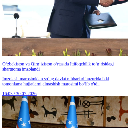
Oʻzbekiston va Qirgʻiziston o‘rtasida Ittifoqchilik toʻgʻrisidagi
shartnoma imzolandi
Imzolash marosimidan soʻng davlat rahbarlari huzurida ikki
tomonlama hujjatlarni almashish marosimi boʻlib o'tdi.
16:03 / 30.07.2026