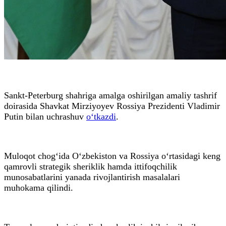
Sankt-Peterburg shahriga amalga oshirilgan amaliy tashrif
doirasida Shavkat Mirziyoyev Rossiya Prezidenti Vladimir
Putin bilan uchrashuv
o‘tkazdi
.
Muloqot chog‘ida O‘zbekiston va Rossiya o‘rtasidagi keng
qamrovli strategik sheriklik hamda ittifoqchilik
munosabatlarini yanada rivojlantirish masalalari
muhokama qilindi.