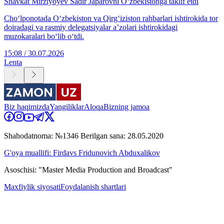
Shavkat Mirziyoyev Sadir Japarovni O‘zbekistonga taklif etdi
Cho‘lponotada O‘zbekiston va Qirg‘iziston rahbarlari ishtirokida tor
doiradagi va rasmiy delegatsiyalar aʼzolari ishtirokidagi
muzokaralari boʻlib oʻtdi.
15:08 / 30.07.2026
Lenta
Biz haqimizda
Yangiliklar
Aloqa
Bizning jamoa
Shahodatnoma: №1346 Berilgan sana: 28.05.2020
G'oya muallifi: Firdavs Fridunovich Abduxalikov
Asoschisi: "Master Media Production and Broadcast"
Maxfiylik siyosati
Foydalanish shartlari