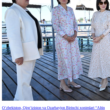
O‘zbekiston, Qirg‘iziston va Ozarbayjon Birinchi xonimlari “Altin