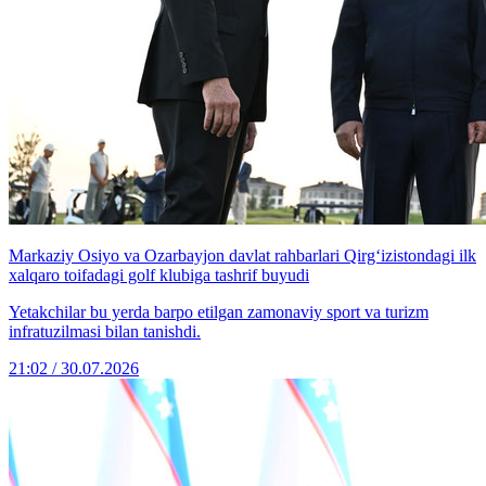
Markaziy Osiyo va Ozarbayjon davlat rahbarlari Qirg‘izistondagi ilk
xalqaro toifadagi golf klubiga tashrif buyudi
Yetakchilar bu yerda barpo etilgan zamonaviy sport va turizm
infratuzilmasi bilan tanishdi.
21:02 / 30.07.2026