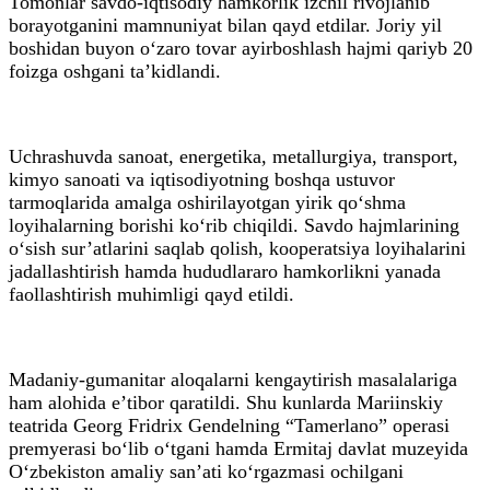
Tomonlar savdo-iqtisodiy hamkorlik izchil rivojlanib
borayotganini mamnuniyat bilan qayd etdilar. Joriy yil
boshidan buyon o‘zaro tovar ayirboshlash hajmi qariyb 20
foizga oshgani ta’kidlandi.
Uchrashuvda sanoat, energetika, metallurgiya, transport,
kimyo sanoati va iqtisodiyotning boshqa ustuvor
tarmoqlarida amalga oshirilayotgan yirik qo‘shma
loyihalarning borishi ko‘rib chiqildi. Savdo hajmlarining
o‘sish sur’atlarini saqlab qolish, kooperatsiya loyihalarini
jadallashtirish hamda hududlararo hamkorlikni yanada
faollashtirish muhimligi qayd etildi.
Madaniy-gumanitar aloqalarni kengaytirish masalalariga
ham alohida e’tibor qaratildi. Shu kunlarda Mariinskiy
teatrida Georg Fridrix Gendelning “Tamerlano” operasi
premyerasi bo‘lib o‘tgani hamda Ermitaj davlat muzeyida
O‘zbekiston amaliy san’ati ko‘rgazmasi ochilgani