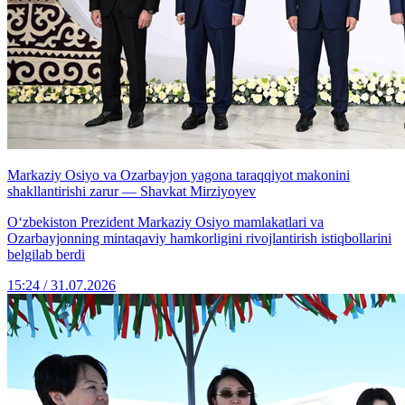
Markaziy Osiyo va Ozarbayjon yagona taraqqiyot makonini
shakllantirishi zarur — Shavkat Mirziyoyev
Oʻzbekiston Prezident Markaziy Osiyo mamlakatlari va
Ozarbayjonning mintaqaviy hamkorligini rivojlantirish istiqbollarini
belgilab berdi
15:24 / 31.07.2026