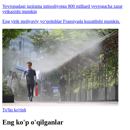
Yevropadagi jazirama iqtisodiyotga 800 milliard yevrogacha zarar
yetkazishi mumkin
Eng yirik moliyaviy yo‘qotishlar Fransiyada kuzatilishi mumkin.
To'liq ko'rish
Eng ko'p o'qilganlar