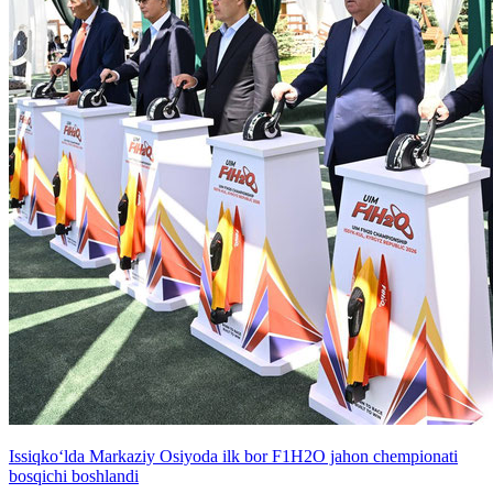
Issiqko‘lda Markaziy Osiyoda ilk bor F1H2O jahon chempionati
bosqichi boshlandi