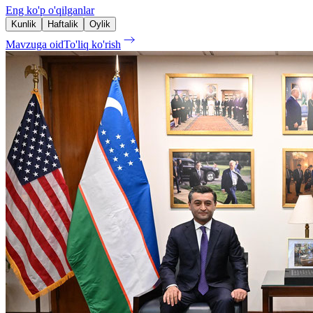
Eng ko'p o'qilganlar
Kunlik
Haftalik
Oylik
Mavzuga oid
To'liq ko'rish