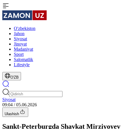
O'zbekiston
Jahon
Siyosat
Jinoyat
Madaniyat
Sport
Salomatlik
Lifestyle
O'ZB
Siyosat
09:04 / 05.06.2026
Ulashish
Sankt-Peterburgda Shavkat Mirziyoyev