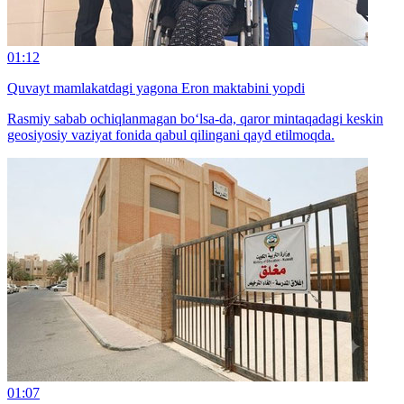
01:12
Quvayt mamlakatdagi yagona Eron maktabini yopdi
Rasmiy sabab ochiqlanmagan bo‘lsa-da, qaror mintaqadagi keskin
geosiyosiy vaziyat fonida qabul qilingani qayd etilmoqda.
01:07