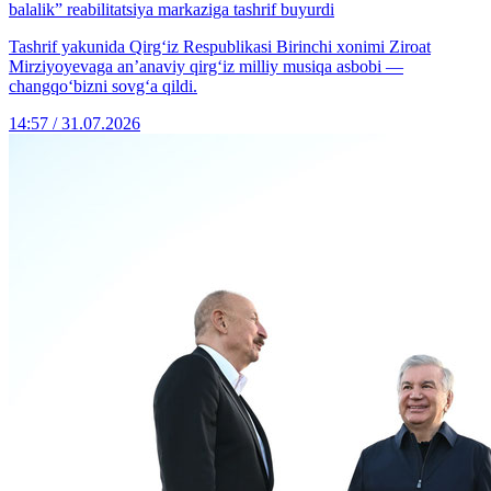
balalik” reabilitatsiya markaziga tashrif buyurdi
Tashrif yakunida Qirg‘iz Respublikasi Birinchi xonimi Ziroat
Mirziyoyevaga an’anaviy qirg‘iz milliy musiqa asbobi —
changqo‘bizni sovg‘a qildi.
14:57 / 31.07.2026