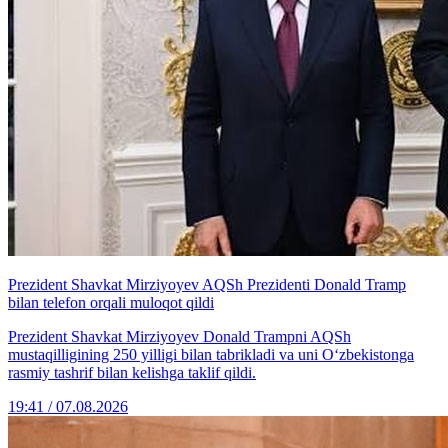
Prezident Shavkat Mirziyoyev AQSh Prezidenti Donald Tramp
bilan telefon orqali muloqot qildi
Prezident Shavkat Mirziyoyev Donald Trampni AQSh
mustaqilligining 250 yilligi bilan tabrikladi va uni O‘zbekistonga
rasmiy tashrif bilan kelishga taklif qildi.
19:41 / 07.08.2026