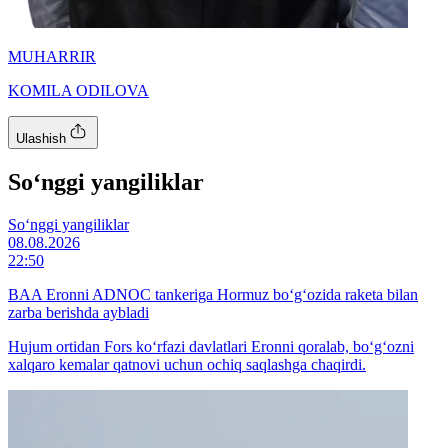
MUHARRIR
KOMILA ODILOVA
Ulashish
So‘nggi yangiliklar
So‘nggi yangiliklar
08.08.2026
22:50
BAA Eronni ADNOC tankeriga Hormuz bo‘g‘ozida raketa bilan
zarba berishda aybladi
Hujum ortidan Fors ko‘rfazi davlatlari Eronni qoralab, bo‘g‘ozni
xalqaro kemalar qatnovi uchun ochiq saqlashga chaqirdi.