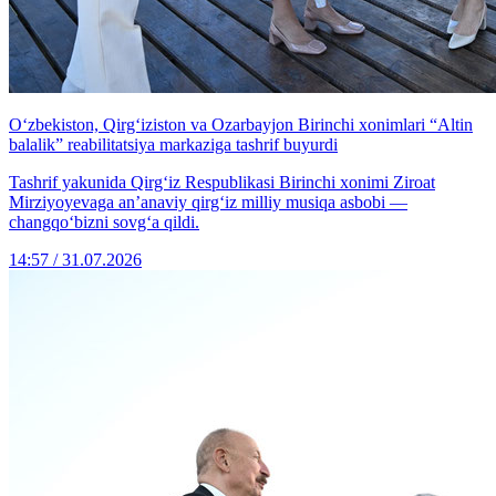
O‘zbekiston, Qirg‘iziston va Ozarbayjon Birinchi xonimlari “Altin
balalik” reabilitatsiya markaziga tashrif buyurdi
Tashrif yakunida Qirg‘iz Respublikasi Birinchi xonimi Ziroat
Mirziyoyevaga an’anaviy qirg‘iz milliy musiqa asbobi —
changqo‘bizni sovg‘a qildi.
14:57 / 31.07.2026