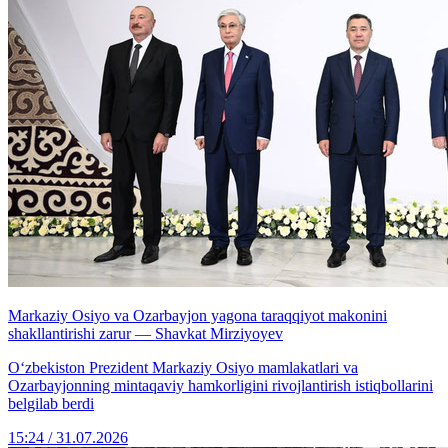
Markaziy Osiyo va Ozarbayjon yagona taraqqiyot makonini
shakllantirishi zarur — Shavkat Mirziyoyev
Oʻzbekiston Prezident Markaziy Osiyo mamlakatlari va
Ozarbayjonning mintaqaviy hamkorligini rivojlantirish istiqbollarini
belgilab berdi
15:24 / 31.07.2026