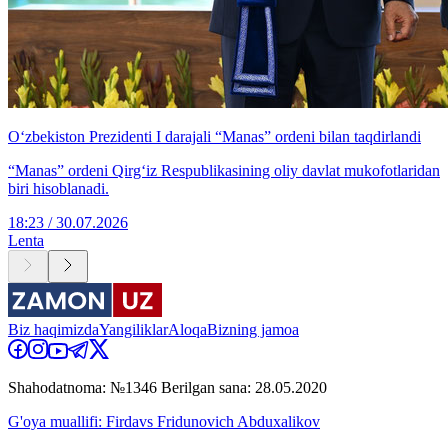
O‘zbekiston Prezidenti I darajali “Manas” ordeni bilan taqdirlandi
“Manas” ordeni Qirg‘iz Respublikasining oliy davlat mukofotlaridan
biri hisoblanadi.
18:23 / 30.07.2026
Lenta
Biz haqimizda
Yangiliklar
Aloqa
Bizning jamoa
Shahodatnoma: №1346 Berilgan sana: 28.05.2020
G'oya muallifi: Firdavs Fridunovich Abduxalikov