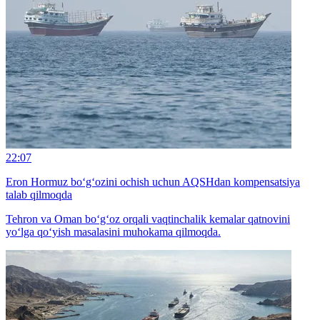
22:07
Eron Hormuz bo‘g‘ozini ochish uchun AQSHdan kompensatsiya
talab qilmoqda
Tehron va Oman bo‘g‘oz orqali vaqtinchalik kemalar qatnovini
yo‘lga qo‘yish masalasini muhokama qilmoqda.