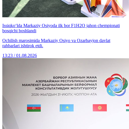
Issiqko‘lda Markaziy Osiyoda ilk bor F1H2O jahon chempionati
bosqichi boshlandi
Ochilish marosimida Markaziy Osiyo va Ozarbayjon davlat
rahbarlari ishtirok etdi.
13:23 / 01.08.2026