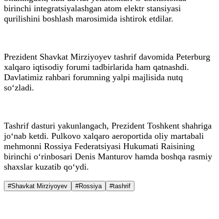
birinchi integratsiyalashgan atom elektr stansiyasi
qurilishini boshlash marosimida ishtirok etdilar.
Prezident Shavkat Mirziyoyev tashrif davomida Peterburg
xalqaro iqtisodiy forumi tadbirlarida ham qatnashdi.
Davlatimiz rahbari forumning yalpi majlisida nutq
so‘zladi.
Tashrif dasturi yakunlangach, Prezident Toshkent shahriga
jo‘nab ketdi. Pulkovo xalqaro aeroportida oliy martabali
mehmonni Rossiya Federatsiyasi Hukumati Raisining
birinchi o‘rinbosari Denis Manturov hamda boshqa rasmiy
shaxslar kuzatib qo‘ydi.
#Shavkat Mirziyoyev
#Rossiya
#tashrif