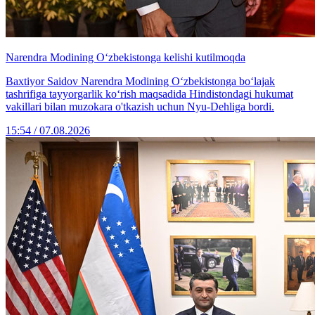
Narendra Modining O‘zbekistonga kelishi kutilmoqda
Baxtiyor Saidov Narendra Modining O‘zbekistonga bo‘lajak
tashrifiga tayyorgarlik ko‘rish maqsadida Hindistondagi hukumat
vakillari bilan muzokara o'tkazish uchun Nyu-Dehliga bordi.
15:54 / 07.08.2026