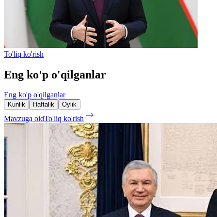
To'liq ko'rish
Eng ko'p o'qilganlar
Eng ko'p o'qilganlar
Kunlik
Haftalik
Oylik
Mavzuga oid
To'liq ko'rish