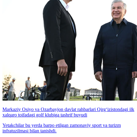
Markaziy Osiyo va Ozarbayjon davlat rahbarlari Qirg‘izistondagi ilk
xalqaro toifadagi golf klubiga tashrif buyudi
Yetakchilar bu yerda barpo etilgan zamonaviy sport va turizm
infratuzilmasi bilan tanishdi.