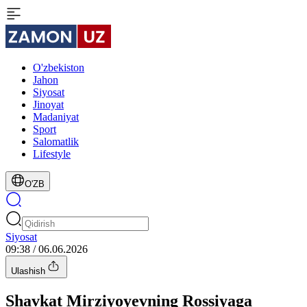
O'zbekiston
Jahon
Siyosat
Jinoyat
Madaniyat
Sport
Salomatlik
Lifestyle
O'ZB
Siyosat
09:38 / 06.06.2026
Ulashish
Shavkat Mirziyoyevning Rossiyaga