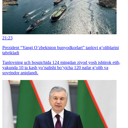
21:23
Prezident “Yangi O‘zbekiston bunyodkorlari” tanlovi g‘oliblarini
tabrikladi
Tanlovning uch bosqichida 124 mingdan ziyod yosh ishtirok etib,
yakunda 10 ta kasb yo‘nalishi bo‘yicha 120 nafar g‘olib va
sovrindor aniqlandi.