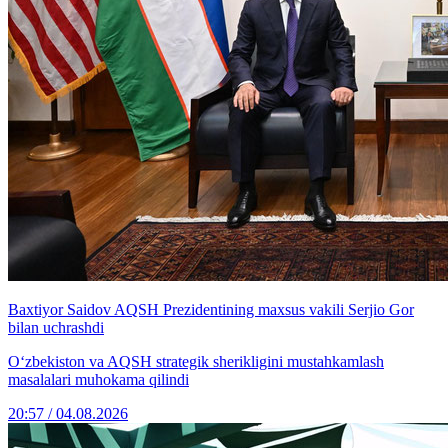
Baxtiyor Saidov AQSH Prezidentining maxsus vakili Serjio Gor
bilan uchrashdi
O‘zbekiston va AQSH strategik sherikligini mustahkamlash
masalalari muhokama qilindi
20:57 / 04.08.2026