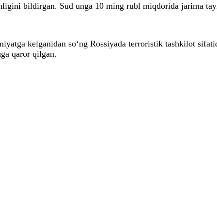
ligini bildirgan. Sud unga 10 ming rubl miqdorida jarima tay
atga kelganidan so‘ng Rossiyada terroristik tashkilot sifatid
hga qaror qilgan.