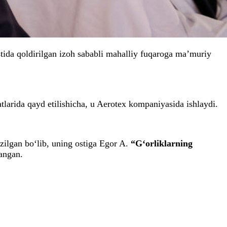
ida qoldirilgan izoh sababli mahalliy fuqaroga ma’muriy
atlarida qayd etilishicha, u Aerotex kompaniyasida ishlaydi.
zilgan bo‘lib, uning ostiga Egor A.
“G‘orliklarning
angan.