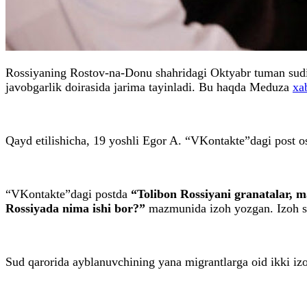
Rossiyaning Rostov-na-Donu shahridagi Oktyabr tuman sudi 
javobgarlik doirasida jarima tayinladi. Bu haqda Meduza
xa
Qayd etilishicha, 19 yoshli Egor A. “VKontakte”dagi post ost
“VKontakte”dagi postda
“Tolibon Rossiyani granatalar, m
Rossiyada nima ishi bor?”
mazmunida izoh yozgan. Izoh sud
Sud qarorida ayblanuvchining yana migrantlarga oid ikki izo