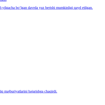
-yilgacha bo‘lgan davrda yuz berishi mumkinligi qayd etilgan.
iq majburiyatlarini bajarishga chaqirdi.