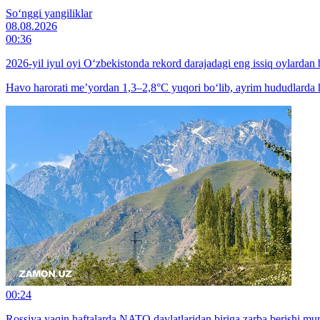
So‘nggi yangiliklar
08.08.2026
00:36
2026-yil iyul oyi O‘zbekistonda rekord darajadagi eng issiq oylardan b
Havo harorati me’yordan 1,3–2,8°C yuqori bo‘lib, ayrim hududlarda h
00:24
Rossiya yaqin haftalarda NATO davlatlaridan biriga zarba berishi m