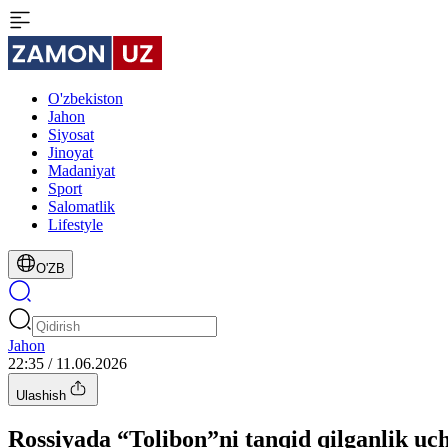
O'zbekiston
Jahon
Siyosat
Jinoyat
Madaniyat
Sport
Salomatlik
Lifestyle
O'ZB
Jahon
22:35 / 11.06.2026
Ulashish
Rossiyada “Tolibon”ni tanqid qilganlik uc