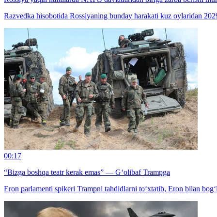
Razvedka hisobotida Rossiyaning bunday harakati kuz oylaridan 2029
00:17
“Bizga boshqa teatr kerak emas” — G‘olibaf Trampga
Eron parlamenti spikeri Trampni tahdidlarni to‘xtatib, Eron bilan bog‘l