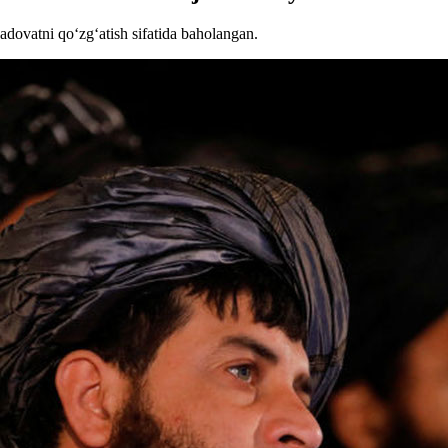
 adovatni qo‘zg‘atish sifatida baholangan.