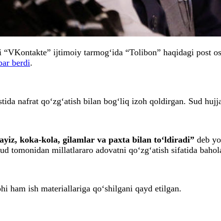
“VKontakte” ijtimoiy tarmog‘ida “Tolibon” haqidagi post ost
bar berdi
.
ida nafrat qo‘zg‘atish bilan bog‘liq izoh qoldirgan. Sud hujj
ayiz, koka-kola, gilamlar va paxta bilan to‘ldiradi”
deb yo
 tomonidan millatlararo adovatni qo‘zg‘atish sifatida bahol
hi ham ish materiallariga qo‘shilgani qayd etilgan.