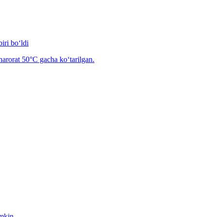
iri bo‘ldi
arorat 50°C gacha ko‘tarilgan.
umkin