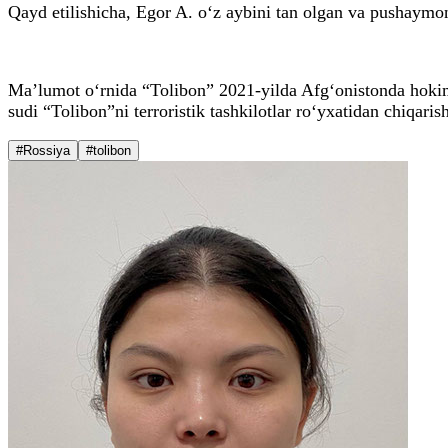
Qayd etilishicha, Egor A. o‘z aybini tan olgan va pushaymon
Ma’lumot o‘rnida “Tolibon” 2021-yilda Afg‘onistonda hokimiy
sudi “Tolibon”ni terroristik tashkilotlar ro‘yxatidan chiqaris
#Rossiya
#tolibon