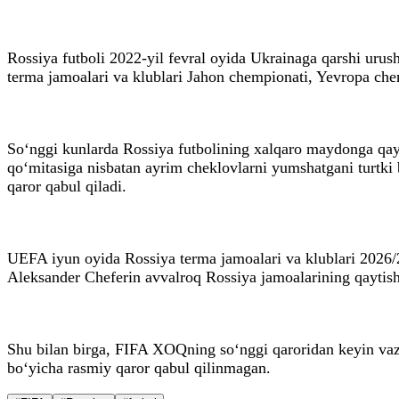
Rossiya futboli 2022-yil fevral oyida Ukrainaga qarshi ur
terma jamoalari va klublari Jahon chempionati, Yevropa ch
So‘nggi kunlarda Rossiya futbolining xalqaro maydonga qay
qo‘mitasiga nisbatan ayrim cheklovlarni yumshatgani turtki
qaror qabul qiladi.
UEFA iyun oyida Rossiya terma jamoalari va klublari 2026/2
Aleksander Cheferin avvalroq Rossiya jamoalarining qaytish
Shu bilan birga, FIFA XOQning so‘nggi qaroridan keyin vazi
bo‘yicha rasmiy qaror qabul qilinmagan.