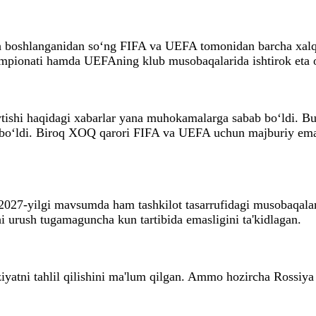
ush boshlanganidan so‘ng FIFA va UEFA tomonidan barcha xal
empionati hamda UEFAning klub musobaqalarida ishtirok eta 
tishi haqidagi xabarlar yana muhokamalarga sabab bo‘ldi. B
 bo‘ldi. Biroq XOQ qarori FIFA va UEFA uchun majburiy emas.
027-yilgi mavsumda ham tashkilot tasarrufidagi musobaqalard
i urush tugamaguncha kun tartibida emasligini ta'kidlagan.
yatni tahlil qilishini ma'lum qilgan. Ammo hozircha Rossiya 