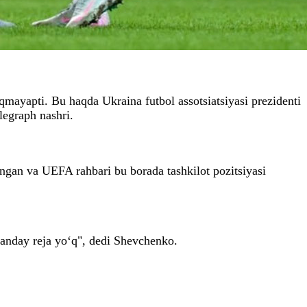
mayapti. Bu haqda Ukraina futbol assotsiatsiyasi prezidenti
egraph nashri.
gan va UEFA rahbari bu borada tashkilot pozitsiyasi
anday reja yo‘q", dedi Shevchenko.