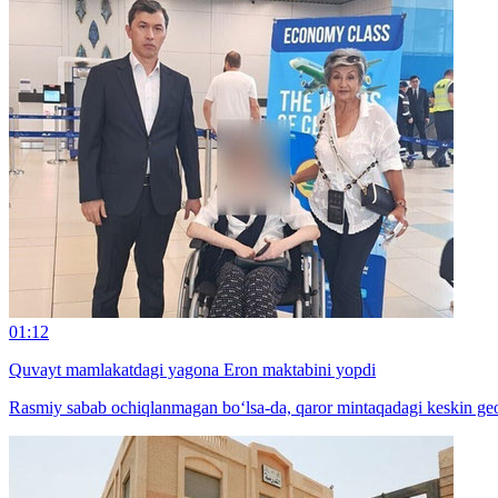
01:12
Quvayt mamlakatdagi yagona Eron maktabini yopdi
Rasmiy sabab ochiqlanmagan bo‘lsa-da, qaror mintaqadagi keskin geos