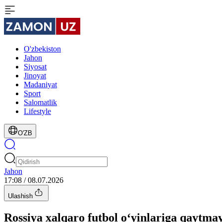
O'zbekiston
Jahon
Siyosat
Jinoyat
Madaniyat
Sport
Salomatlik
Lifestyle
O'ZB
Jahon
17:08 / 08.07.2026
Ulashish
Rossiya xalqaro futbol o‘yinlariga qaytma