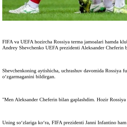
FIFA va UEFA hozircha Rossiya terma jamoalari hamda klubla
Andrey Shevchenko UEFA prezidenti Aleksander Cheferin b
Shevchenkoning aytishicha, uchrashuv davomida Rossiya fut
o‘zgarmaganini bildirgan.
"Men Aleksander Cheferin bilan gaplashdim. Hozir Rossiya 
Uning so‘zlariga ko‘ra, FIFA prezidenti Janni Infantino ham