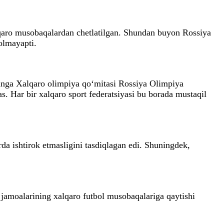
qaro musobaqalardan chetlatilgan. Shundan buyon Rossiya
olmayapti.
unga Xalqaro olimpiya qo‘mitasi Rossiya Olimpiya
 Har bir xalqaro sport federatsiyasi bu borada mustaqil
a ishtirok etmasligini tasdiqlagan edi. Shuningdek,
jamoalarining xalqaro futbol musobaqalariga qaytishi