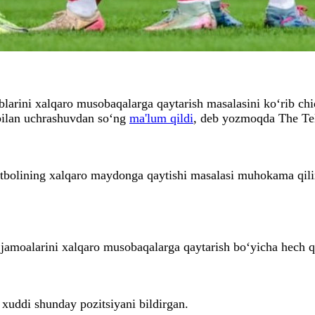
rini xalqaro musobaqalarga qaytarish masalasini ko‘rib chiq
ilan uchrashuvdan so‘ng
ma'lum qildi
, deb yozmoqda The Tel
bolining xalqaro maydonga qaytishi masalasi muhokama qilin
jamoalarini xalqaro musobaqalarga qaytarish bo‘yicha hech q
 xuddi shunday pozitsiyani bildirgan.