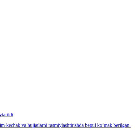
tarildi
m-kechak va hujjatlarni rasmiylashtirishda bepul ko‘mak berilgan.