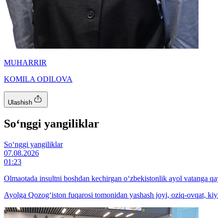
MUHARRIR
KOMILA ODILOVA
Ulashish
So‘nggi yangiliklar
So‘nggi yangiliklar
07.08.2026
01:23
Olmaotada insultni boshdan kechirgan o‘zbekistonlik ayol vatanga qay
Ayolga Qozog‘iston fuqarosi tomonidan yashash joyi, oziq-ovqat, kiyi