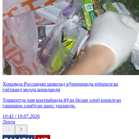
Хоразмда Россиядан шоколад кўринишида юборилган
гиёҳванд модда аниқланди
Тошкентда ҳам контрабанда йўли билан олиб кирилган
гашишни олаётган шахс ушланди.
10:42 / 19.07.2026
Лента