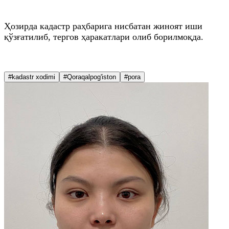
Ҳозирда кадастр раҳбарига нисбатан жиноят иши
қўзғатилиб, тергов ҳаракатлари олиб борилмоқда.
#kadastr xodimi
#Qoraqalpog'iston
#pora