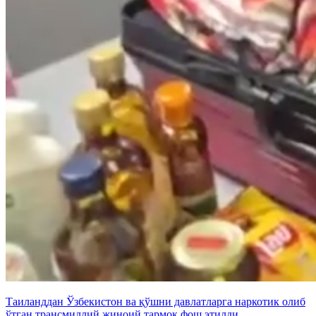
Таиланддан Ўзбекистон ва қўшни давлатларга наркотик олиб
ўтган трансмиллий жиноий тармоқ фош этилди