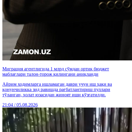
Миграция агентлигида 1 млрд сўмдан ортиқ бюджет
маблағлари талон-торож қилингани аниқланди
Айрим ходимларга ишламаган даври учун иш ҳақи ва
қонунчиликка зид равишда рағбатлантириш пуллари
тўланган, ҳолат юзасидан жиноят иши қўзғатилди.
21:04 / 05.08.2026