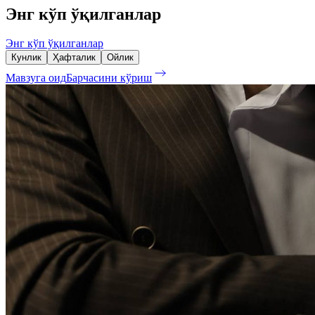
Энг кўп ўқилганлар
Энг кўп ўқилганлар
Кунлик
Ҳафталик
Ойлик
Мавзуга оид
Барчасини кўриш