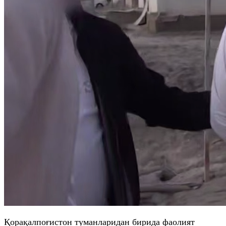
Қорақалпоғистон туманларидан бирида фаолият