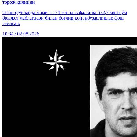
торож қилинди
Текширувларда жами 1 174 тонна асфальт ва 672,7 млн сўм
бюджет маблағлари билан боғлиқ қонунбузарликлар фош
этилган.
10:34 / 02.08.2026