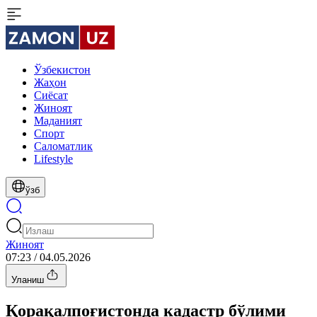
Ўзбекистон
Жаҳон
Сиёсат
Жиноят
Маданият
Спорт
Cаломатлик
Lifestyle
ўзб
Жиноят
07:23 / 04.05.2026
Уланиш
Қорақалпоғистонда кадастр бўлими