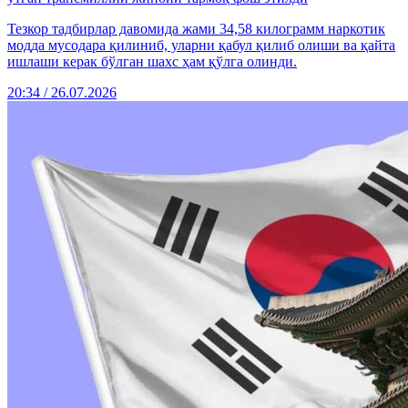
Тезкор тадбирлар давомида жами 34,58 килограмм наркотик
модда мусодара қилиниб, уларни қабул қилиб олиши ва қайта
ишлаши керак бўлган шахс ҳам қўлга олинди.
20:34 / 26.07.2026