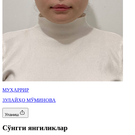
МУҲАРРИР
ЗУЛАЙҲО МЎМИНОВА
Уланиш
Cўнгги янгиликлар