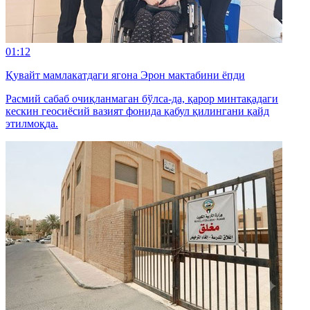
01:12
Қувайт мамлакатдаги ягона Эрон мактабини ёпди
Расмий сабаб очиқланмаган бўлса-да, қарор минтақадаги
кескин геосиёсий вазият фонида қабул қилингани қайд
этилмоқда.