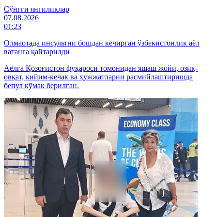
Cўнгги янгиликлар
07.08.2026
01:23
Олмаотада инсультни бошдан кечирган ўзбекистонлик аёл
ватанга қайтарилди
Аёлга Қозоғистон фуқароси томонидан яшаш жойи, озиқ-
овқат, кийим-кечак ва ҳужжатларни расмийлаштиришда
бепул кўмак берилган.