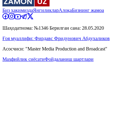
Биз ҳақимизда
Янгиликлар
Алоқа
Бизнинг жамоа
Шаҳодатнома: №1346 Берилган сана: 28.05.2020
Ғоя муаллифи: Фирдавс Фридунович Абдухаликов
Асосчиси: "Master Media Production and Broadcast"
Махфийлик сиёсати
Фойдаланиш шартлари