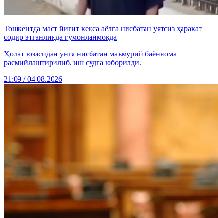
Тошкентда маст йигит кекса аёлга нисбатан уятсиз ҳаракат
содир этганликда гумонланмоқда
Ҳолат юзасидан унга нисбатан маъмурий баённома
расмийлаштирилиб, иш судга юборилди.
21:09 / 04.08.2026