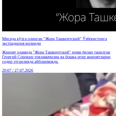
Мисрда қўлга олинган "Жора Ташкентский" Ўзбекистонга
экстрадиция қилинди
Жиноят оламида "Жора Ташкентский" номи билан танилган
Георгий Сорокин товламачилик ва бошқа оғир жиноятларни
содир этганликда айбланмоқда.
20:07 / 27.07.2026