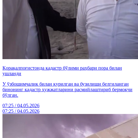
Қорақалпоғистонда кадастр бўлими раҳбари пора билан
ушланди
У ўзбошимчалик билан қурилган ва бузилиши белгиланган
бинонинг кадастр ҳужжатларини расмийлаштириб бермоқчи
бўлган.
07:25 / 04.05.2026
07:25 / 04.05.2026