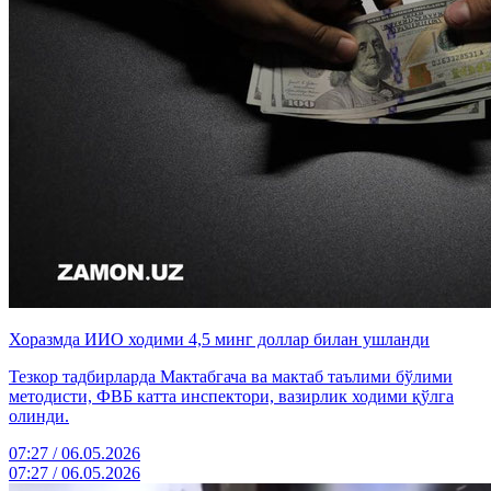
Хоразмда ИИО ходими 4,5 минг доллар билан ушланди
Тезкор тадбирларда Мактабгача ва мактаб таълими бўлими
методисти, ФВБ катта инспектори, вазирлик ходими қўлга
олинди.
07:27 / 06.05.2026
07:27 / 06.05.2026