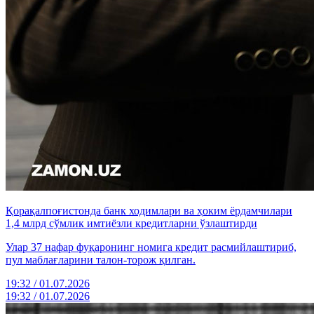
Қорақалпоғистонда банк ходимлари ва ҳоким ёрдамчилари
1,4 млрд сўмлик имтиёзли кредитларни ўзлаштирди
Улар 37 нафар фуқаронинг номига кредит расмийлаштириб,
пул маблағларини талон-торож қилган.
19:32 / 01.07.2026
19:32 / 01.07.2026