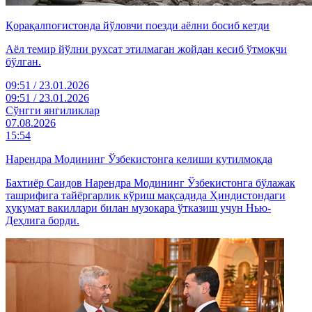
Қорақалпоғистонда йўловчи поезди аёлни босиб кетди
Аёл темир йўлни рухсат этилмаган жойдан кесиб ўтмоқчи
бўлган.
09:51 / 23.01.2026
09:51 / 23.01.2026
Cўнгги янгиликлар
07.08.2026
15:54
Нарендра Модининг Ўзбекистонга келиши кутилмоқда
Бахтиёр Саидов Нарендра Модининг Ўзбекистонга бўлажак
ташрифига тайёргарлик кўриш мақсадида Ҳиндистондаги
ҳукумат вакиллари билан музокара ўтказиш учун Нью-
Деҳлига борди.