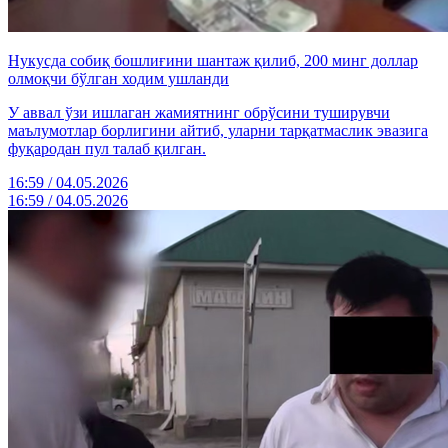
Нукусда собиқ бошлиғини шантаж қилиб, 200 минг доллар
олмоқчи бўлган ходим ушланди
У аввал ўзи ишлаган жамиятнинг обрўсини туширувчи
маълумотлар борлигини айтиб, уларни тарқатмаслик эвазига
фуқародан пул талаб қилган.
16:59 / 04.05.2026
16:59 / 04.05.2026