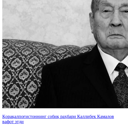
Қорақалпоғистоннинг собиқ раҳбари Каллибек Камалов
вафот этди