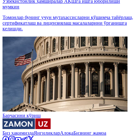
Ўзбекистонлик ҳамширалар АҚШга ишга юборилиши
мумкин
Томонлар бунинг учун мутахассисларни қўшимча тайёрлаш,
сертификатлаш ва лицензиялаш масалаларини ўрганишга
келишди.
Барчасини кўриш
Биз ҳақимизда
Янгиликлар
Алоқа
Бизнинг жамоа