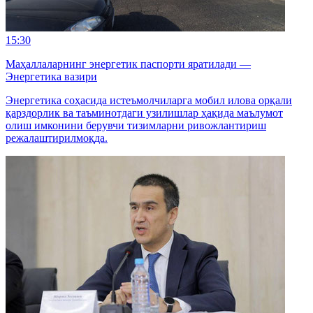
15:30
Маҳаллаларнинг энергетик паспорти яратилади —
Энергетика вазири
Энергетика соҳасида истеъмолчиларга мобил илова орқали
қарздорлик ва таъминотдаги узилишлар ҳақида маълумот
олиш имконини берувчи тизимларни ривожлантириш
режалаштирилмоқда.