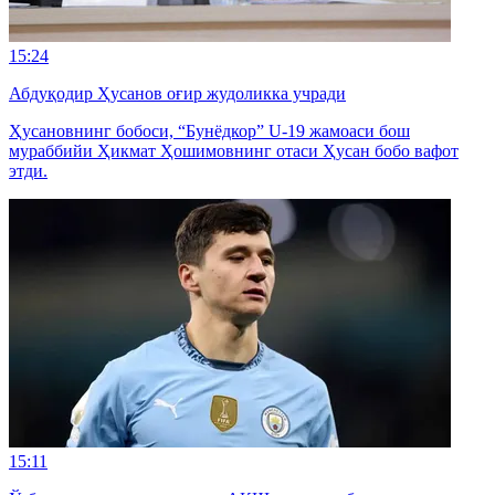
15:24
Абдуқодир Ҳусанов оғир жудоликка учради
Ҳусановнинг бобоси, “Бунёдкор” U-19 жамоаси бош
мураббийи Ҳикмат Ҳошимовнинг отаси Ҳусан бобо вафот
этди.
15:11