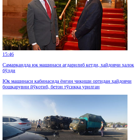
15:46
Самарқандда юк машинаси ағдарилиб кетди, ҳайдовчи ҳалок
бўлди
Юк машинаси кабинасида ёнғин чиқиши ортидан ҳайдовчи
бошқарувни йўқотиб, бетон тўсиққа урилган