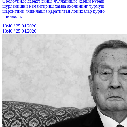
Оролбўйида дарахт экиш, чўлланишга қарши кураш,
шўрланишни камайтириш ҳамда аҳолининг турмуш
шароитини яхшилашга қаратилган лойиҳалар кўриб
чиқилади.
13:40 / 25.04.2026
13:40 / 25.04.2026