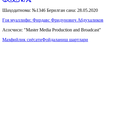
Шаҳодатнома: №1346 Берилган сана: 28.05.2020
Ғоя муаллифи: Фирдавс Фридунович Абдухаликов
Асосчиси: "Master Media Production and Broadcast"
Махфийлик сиёсати
Фойдаланиш шартлари