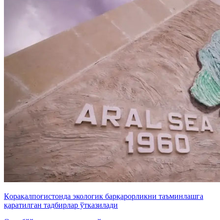
Қорақалпоғистонда экологик барқарорликни таъминлашга
қаратилган тадбирлар ўтказилади