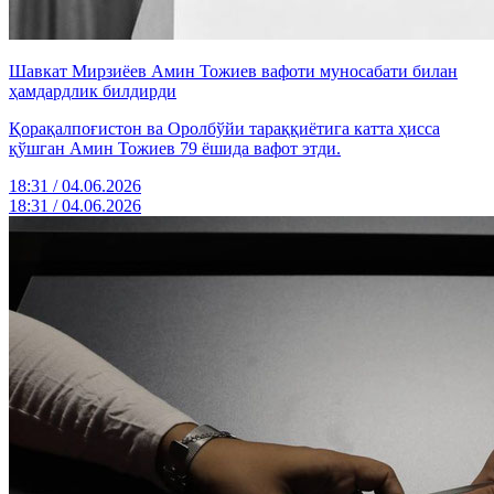
Шавкат Мирзиёев Амин Тожиев вафоти муносабати билан
ҳамдардлик билдирди
Қорақалпоғистон ва Оролбўйи тараққиётига катта ҳисса
қўшган Амин Тожиев 79 ёшида вафот этди.
18:31 / 04.06.2026
18:31 / 04.06.2026