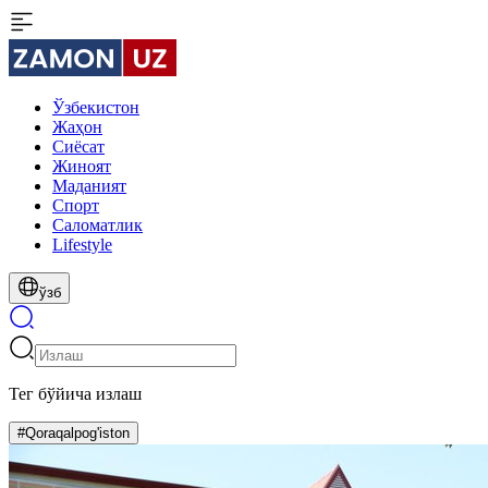
Ўзбекистон
Жаҳон
Сиёсат
Жиноят
Маданият
Спорт
Cаломатлик
Lifestyle
ўзб
Тег бўйича излаш
#Qoraqalpog'iston