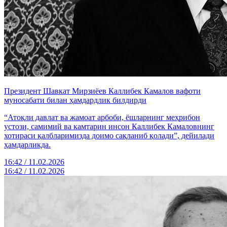
Президент Шавкат Мирзиёев Каллибек Камалов вафоти
муносабати билан ҳамдардлик билдирди
“Атоқли давлат ва жамоат арбоби, ёшларнинг меҳрибон
устози, самимий ва камтарин инсон Каллибек Камаловнинг
хотираси қалбларимизда доимо сақланиб қолади”, дейилади
ҳамдарликда.
16:42 / 11.02.2026
16:42 / 11.02.2026