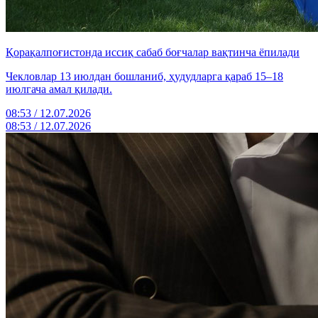
Қорақалпоғистонда иссиқ сабаб боғчалар вақтинча ёпилади
Чекловлар 13 июлдан бошланиб, ҳудудларга қараб 15–18
июлгача амал қилади.
08:53 / 12.07.2026
08:53 / 12.07.2026