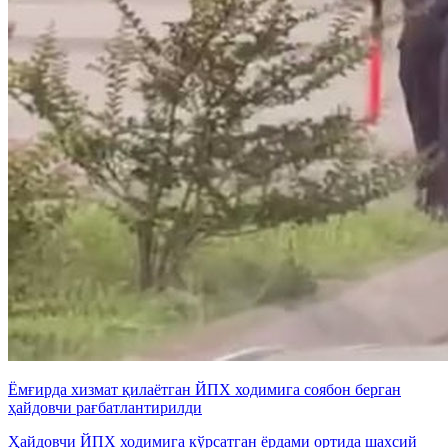
Ёмғирда хизмат қилаётган ЙПХ ходимига соябон берган
ҳайдовчи рағбатлантирилди
Ҳайдовчи ЙПХ ходимига кўрсатган ёрдами ортида шахсий