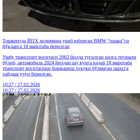
Тошкентда ЙПХ ходимини уриб юборган BMW “права”си
йўқларга 18 маротаба берилган
Ушбу транспорт воситаси 2002 йилда туғилган қизга тегишли
бўлиб, автомобиль 2024 йилдан шу кунга қадар 18 маротаба
транспорт воситасини бошқариш ҳуқуқи бўлмаган шахсга
ҳайдаш учун берилган.
10:27 / 27.02.2026
10:27 / 27.02.2026