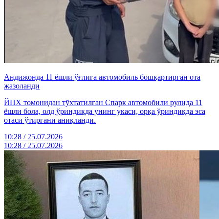
Андижонда 11 ёшли ўғлига автомобиль бошқартирган ота
жазоланди
ЙПХ томонидан тўхтатилган Спарк автомобили рулида 11
ёшли бола, олд ўриндиқда унинг укаси, орқа ўриндиқда эса
отаси ўтиргани аниқланди.
10:28 / 25.07.2026
10:28 / 25.07.2026