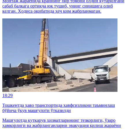
Монтаж жараёнида краннинг бир томони олдин кўтарилгани
сабаб балкага ортиқча юк тушиб, унинг синишига олиб
келган. Ҳодиса оқибатида ҳеч ким жабрланмаган.
18:29
Тошкентда ҳаво транспортида хавфсизликни таъминлаш
бўйича ўқув машғулоти ўтказилди
Машғулотда қутқарув хизматларининг тезкорлиги, ўзаро
ҳамкорлиги ва жабрланганларни эвакуация қилиш жараёни