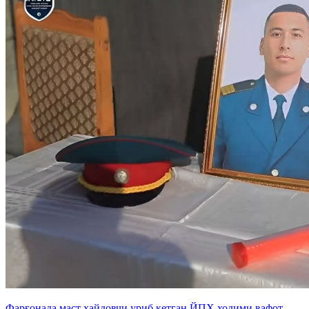
Фарғонада маст ҳайдовчи уриб кетган ЙПХ ходими вафот