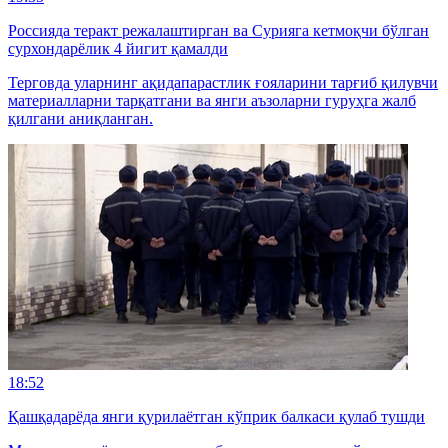
Россияда теракт режалаштирган ва Сурияга кетмоқчи бўлган
сурхондарёлик 4 йигит қамалди
Терговда уларнинг ақидапарастлик ғояларини тарғиб қилувчи
материалларни тарқатгани ва янги аъзоларни гуруҳга жалб
қилгани аниқланган.
18:52
Қашқадарёда янги қурилаётган кўприк балкаси қулаб тушди