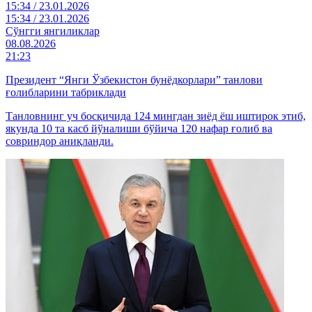
15:34 / 23.01.2026
15:34 / 23.01.2026
Cўнгги янгиликлар
08.08.2026
21:23
Президент “Янги Ўзбекистон бунёдкорлари” танлови
ғолибларини табриклади
Танловнинг уч босқичида 124 мингдан зиёд ёш иштирок этиб,
якунда 10 та касб йўналиши бўйича 120 нафар ғолиб ва
совриндор аниқланди.