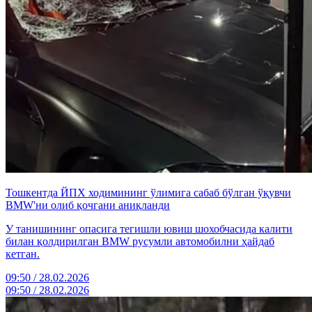
Тошкентда ЙПХ ходимининг ўлимига сабаб бўлган ўқувчи
BMW'ни олиб қочгани аниқланди
У танишининг опасига тегишли ювиш шохобчасида калити
билан қолдирилган BMW русумли автомобилни ҳайдаб
кетган.
09:50 / 28.02.2026
09:50 / 28.02.2026