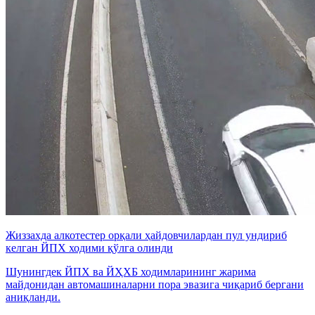
Жиззахда алкотестер орқали ҳайдовчилардан пул ундириб
келган ЙПХ ходими қўлга олинди
Шунингдек ЙПХ ва ЙҲХБ ходимларининг жарима
майдонидан автомашиналарни пора эвазига чиқариб бергани
аниқланди.