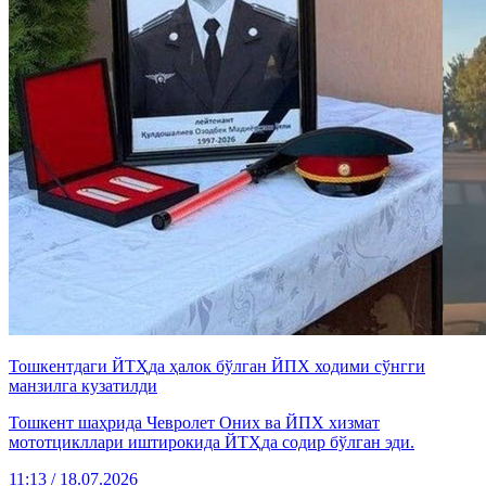
Тошкентдаги ЙТҲда ҳалок бўлган ЙПХ ходими сўнгги
манзилга кузатилди
Тошкент шаҳрида Чевролет Оних ва ЙПХ хизмат
мототцикллари иштирокида ЙТҲда содир бўлган эди.
11:13 / 18.07.2026