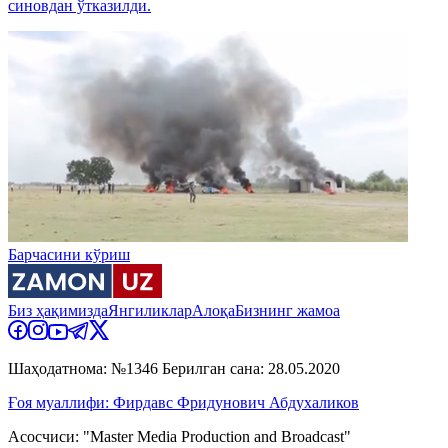
синовдан ўтказилди.
Барчасини кўриш
Биз ҳақимизда
Янгиликлар
Алоқа
Бизнинг жамоа
Шаҳодатнома: №1346 Берилган сана: 28.05.2020
Ғоя муаллифи: Фирдавс Фридунович Абдухаликов
Асосчиси: "Master Media Production and Broadcast"