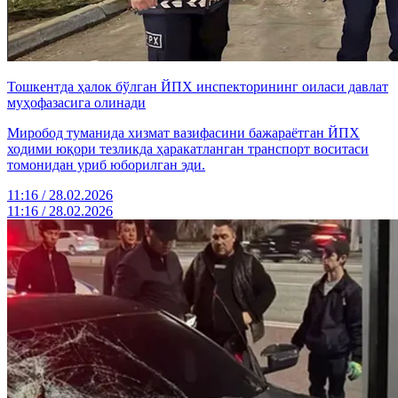
Тошкентда ҳалок бўлган ЙПХ инспекторининг оиласи давлат
муҳофазасига олинади
Миробод туманида хизмат вазифасини бажараётган ЙПХ
ходими юқори тезликда ҳаракатланган транспорт воситаси
томонидан уриб юборилган эди.
11:16 / 28.02.2026
11:16 / 28.02.2026