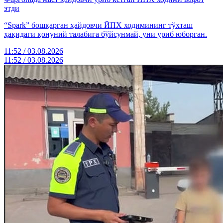
этди
“Spark” бошқарган ҳайдовчи ЙПХ ходимининг тўхташ
ҳақидаги қонуний талабига бўйсунмай, уни уриб юборган.
11:52 / 03.08.2026
11:52 / 03.08.2026