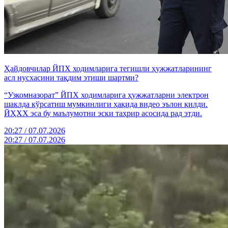
Ҳайдовчилар ЙПХ ходимларига тегишли ҳужжатларининг
асл нусхасини тақдим этиши шартми?
“Узкомназорат” ЙПХ ходимларига ҳужжатларни электрон
шаклда кўрсатиш мумкинлиги ҳақида видео эълон қилди.
ЙҲХХ эса бу маълумотни эски таҳрир асосида рад этди.
20:27 / 07.07.2026
20:27 / 07.07.2026