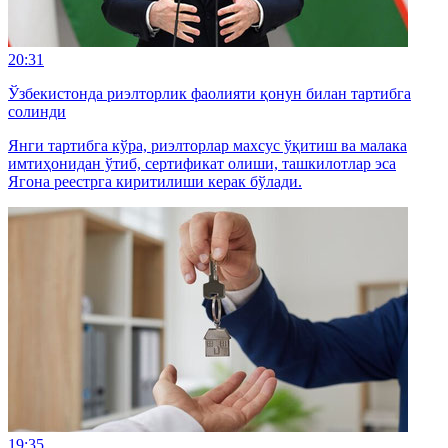
20:31
Ўзбекистонда риэлторлик фаолияти қонун билан тартибга
солинди
Янги тартибга кўра, риэлторлар махсус ўқитиш ва малака
имтиҳонидан ўтиб, сертификат олиши, ташкилотлар эса
Ягона реестрга киритилиши керак бўлади.
19:35