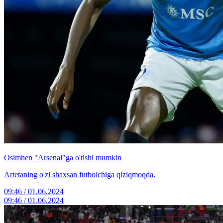
Osimhen "Arsenal"ga o'tishi mumkin
Artetaning o'zi shaxsan futbolchiga qiziqmoqda.
09:46 / 01.06.2024
09:46 / 01.06.2024