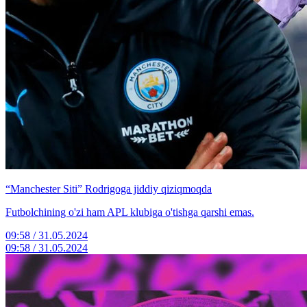
“Manchester Siti” Rodrigoga jiddiy qiziqmoqda
Futbolchining o'zi ham APL klubiga o'tishga qarshi emas.
09:58 / 31.05.2024
09:58 / 31.05.2024