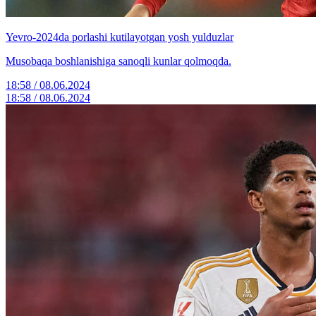
Yevro-2024da porlashi kutilayotgan yosh yulduzlar
Musobaqa boshlanishiga sanoqli kunlar qolmoqda.
18:58 / 08.06.2024
18:58 / 08.06.2024