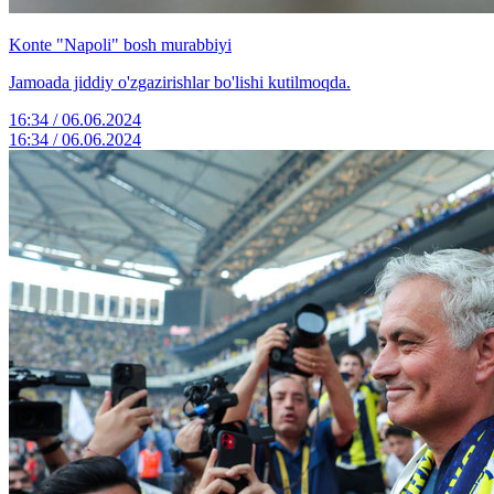
Konte "Napoli" bosh murabbiyi
Jamoada jiddiy o'zgazirishlar bo'lishi kutilmoqda.
16:34 / 06.06.2024
16:34 / 06.06.2024