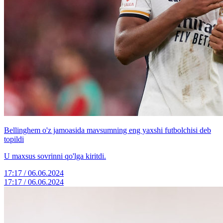
Bellinghem o'z jamoasida mavsumning eng yaxshi futbolchisi deb
topildi
U maxsus sovrinni qo'lga kiritdi.
17:17 / 06.06.2024
17:17 / 06.06.2024