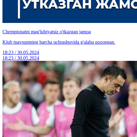
Chempionatni mag'lubiyatsiz o'tkazgan jamoa
Klub mavsumning barcha uchrashuvida g'alaba qozongan.
18:23 / 30.05.2024
18:23 / 30.05.2024