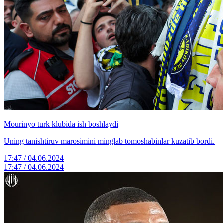
Mourinyo turk klubida ish boshlaydi
Uning tanishtiruv marosimini minglab tomoshabinlar kuzatib bordi.
17:47 / 04.06.2024
17:47 / 04.06.2024