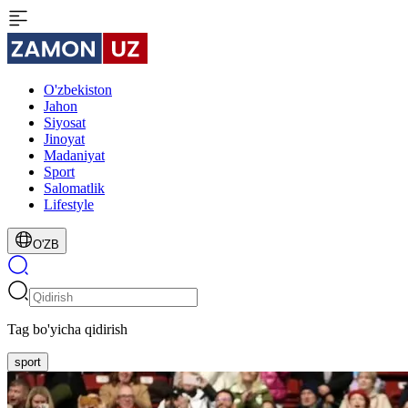
O'zbekiston
Jahon
Siyosat
Jinoyat
Madaniyat
Sport
Salomatlik
Lifestyle
O'ZB
Tag bo'yicha qidirish
sport