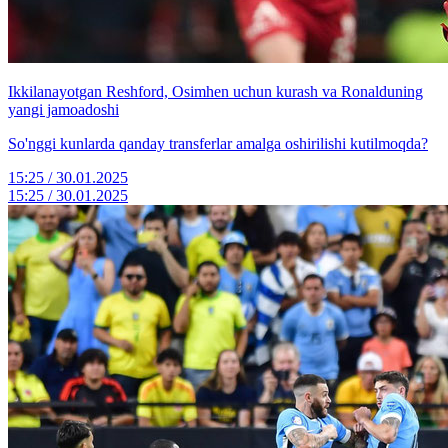
Ikkilanayotgan Reshford, Osimhen uchun kurash va Ronalduning
yangi jamoadoshi
So'nggi kunlarda qanday transferlar amalga oshirilishi kutilmoqda?
15:25 / 30.01.2025
15:25 / 30.01.2025