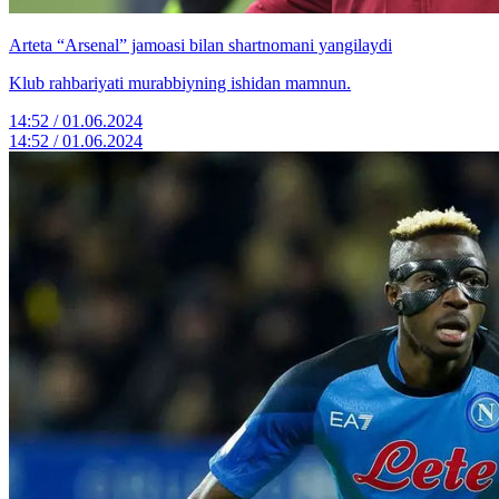
Arteta “Arsenal” jamoasi bilan shartnomani yangilaydi
Klub rahbariyati murabbiyning ishidan mamnun.
14:52 / 01.06.2024
14:52 / 01.06.2024