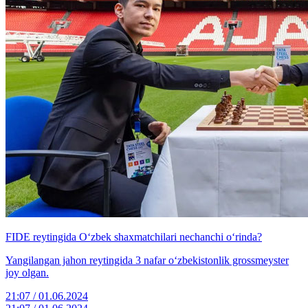
FIDE reytingida O‘zbek shaxmatchilari nechanchi o‘rinda?
Yangilangan jahon reytingida 3 nafar o‘zbekistonlik grossmeyster
joy olgan.
21:07 / 01.06.2024