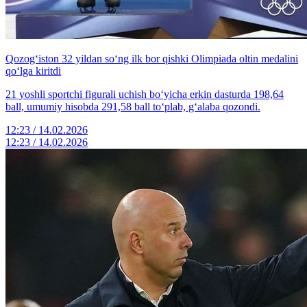
Qozog‘iston 32 yildan so‘ng ilk bor qishki Olimpiada oltin medalini
qo‘lga kiritdi
21 yoshli sportchi figurali uchish bo‘yicha erkin dasturda 198,64
ball, umumiy hisobda 291,58 ball to‘plab, g‘alaba qozondi.
12:23 / 14.02.2026
12:23 / 14.02.2026