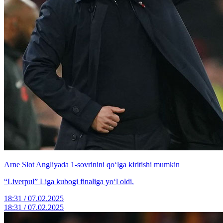
Arne Slot Angliyada 1-sovrinini qo‘lga kiritishi mumkin
“Liverpul” Liga kubogi finaliga yo‘l oldi.
18:31 / 07.02.2025
18:31 / 07.02.2025