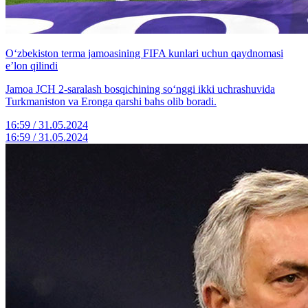
O‘zbekiston terma jamoasining FIFA kunlari uchun qaydnomasi
e’lon qilindi
Jamoa JCH 2-saralash bosqichining so‘nggi ikki uchrashuvida
Turkmaniston va Eronga qarshi bahs olib boradi.
16:59 / 31.05.2024
16:59 / 31.05.2024