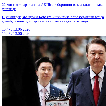
22 минг доллар эвазига АҚШга юборишни ваъда қилган шахс
ушланди
Шунингдек, Жанубий Кореяга ишчи виза олиб беришни ваъда
қилиб, 6 минг доллар талаб қилган аёл қўлга олинди.
15:47 / 13.06.2026
15:47 / 13.06.2026