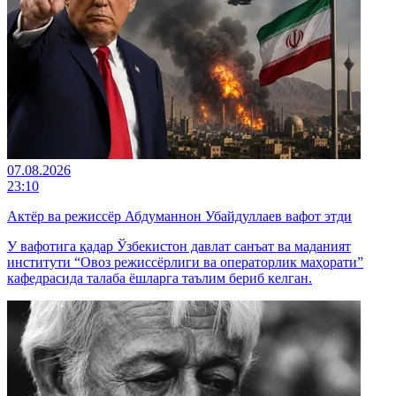
07.08.2026
23:10
Актёр ва режиссёр Абдуманнон Убайдуллаев вафот этди
У вафотига қадар Ўзбекистон давлат санъат ва маданият
институти “Овоз режиссёрлиги ва операторлик маҳорати”
кафедрасида талаба ёшларга таълим бериб келган.