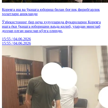
Кореяга иш ва ўқишга юбориш билан боғлиқ фирибгарлик
ҳолатлари аниқланди
Ўзбекистонинг бир неча ҳудудларида фуқароларни Кореяга
ишга ёки ўқишга юборишни ваъда қилиб, улардан минглаб
доллар олган шахслар қўлга олинди.
15:55 / 04.06.2026
15:55 / 04.06.2026