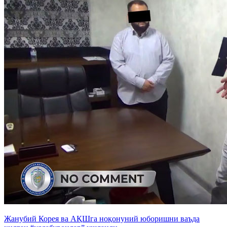
Жанубий Корея ва АҚШга ноқонуний юборишни ваъда