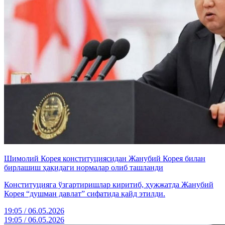
Шимолий Корея конституциясидан Жанубий Корея билан
бирлашиш ҳақидаги нормалар олиб ташланди
Конституцияга ўзгартиришлар киритиб, ҳужжатда Жанубий
Корея “душман давлат” сифатида қайд этилди.
19:05 / 06.05.2026
19:05 / 06.05.2026