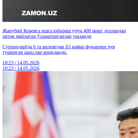
Жанубий Кореяга ишга юбориш учун 400 минг доллардан
ортиқ маблағни ўзлаштирганлар ушланди
Сурхондарёда 6 та вилоятдан 63 нафар фуқарони чув
туширган шахслар аниқланди.
10:23 / 14.05.2026
10:23 / 14.05.2026