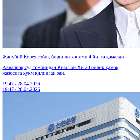
Жанубий Корея собиқ биринчи хоними 4 йилга қамалди
Аввалроқ суд томонидан Ким Гон Хи 20 ойлик қамоқ
жазосига ҳукм қилинган эди.
19:47 / 28.04.2026
19:47 / 28.04.2026