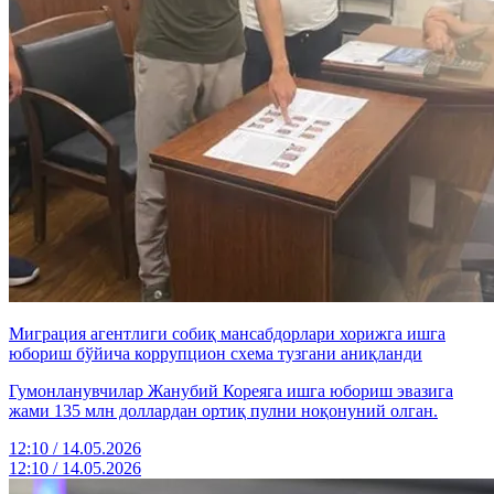
Миграция агентлиги собиқ мансабдорлари хорижга ишга
юбориш бўйича коррупцион схема тузгани аниқланди
Гумонланувчилар Жанубий Кореяга ишга юбориш эвазига
жами 135 млн доллардан ортиқ пулни ноқонуний олган.
12:10 / 14.05.2026
12:10 / 14.05.2026