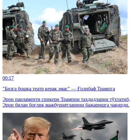
00:17
"Бизга бошқа театр керак эмас" — Ғолибаф Трампга
Эрон парламенти спикери Трампни таҳдидларни тўхтатиб,
Эрон билан боғлиқ мажбуриятларини бажаришга чақирди.