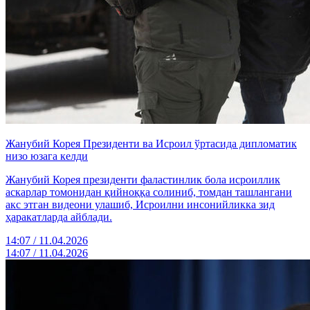
Жанубий Корея Президенти ва Исроил ўртасида дипломатик
низо юзага келди
Жанубий Корея президенти фаластинлик бола исроиллик
аскарлар томонидан қийноққа солиниб, томдан ташлангани
акс этган видеони улашиб, Исроилни инсонийликка зид
ҳаракатларда айблади.
14:07 / 11.04.2026
14:07 / 11.04.2026