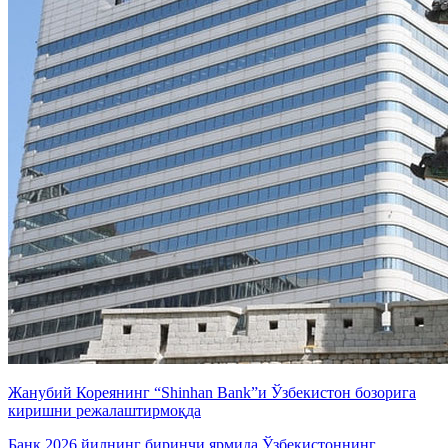
Жанубий Кореянинг “Shinhan Bank”и Ўзбекистон бозорига
киришни режалаштирмоқда
Банк 2026 йилнинг биринчи ярмида Ўзбекистоннинг