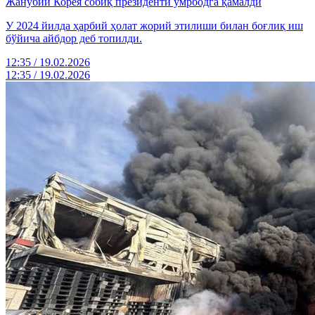
Жанубий Корея собиқ президенти умрбодга қамалди
У 2024 йилда ҳарбий ҳолат жорий этилиши билан боғлиқ иш
бўйича айбдор деб топилди.
12:35 / 19.02.2026
12:35 / 19.02.2026