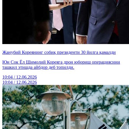
Жанубий Кореянинг собиқ президенти 30 йилга қамалди
Юн Сок Ёл Шимолий Кореяга дрон юбориш операциясини
ташкил этишда айбдор деб топилди.
10:04 / 12.06.2026
10:04 / 12.06.2026