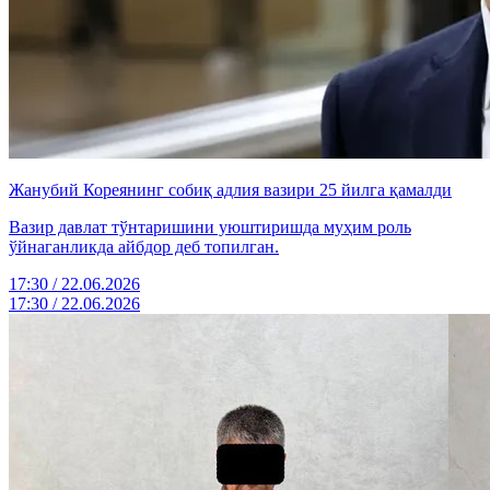
Жанубий Кореянинг собиқ адлия вазири 25 йилга қамалди
Вазир давлат тўнтаришини уюштиришда муҳим роль
ўйнаганликда айбдор деб топилган.
17:30 / 22.06.2026
17:30 / 22.06.2026