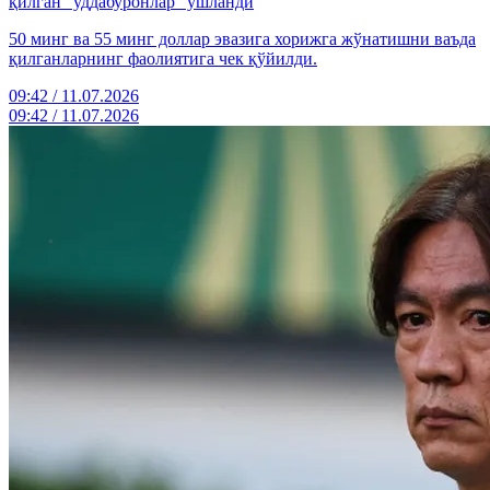
қилган “уддабуронлар” ушланди
50 минг ва 55 минг доллар эвазига хорижга жўнатишни ваъда
қилганларнинг фаолиятига чек қўйилди.
09:42 / 11.07.2026
09:42 / 11.07.2026