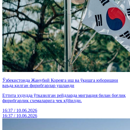
Ўзбекистонда Жанубий Кореяга иш ва ўқишга юборишни
ваъда қилган фирибгарлар ушланди
Еттита ҳудудда ўтказилган рейдларда миграция билан боғлиқ
фирибгарлик схемаларига чек қўйилди.
16:37 / 10.06.2026
16:37 / 10.06.2026