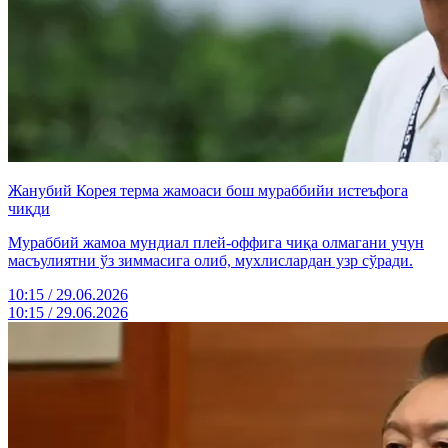
Жанубий Корея терма жамоаси бош мураббийи истеъфога
чиқди
Мураббий жамоа мундиал плей-оффига чиқа олмагани учун
масъулиятни ўз зиммасига олиб, мухлислардан узр сўради.
10:15 / 29.06.2026
10:15 / 29.06.2026