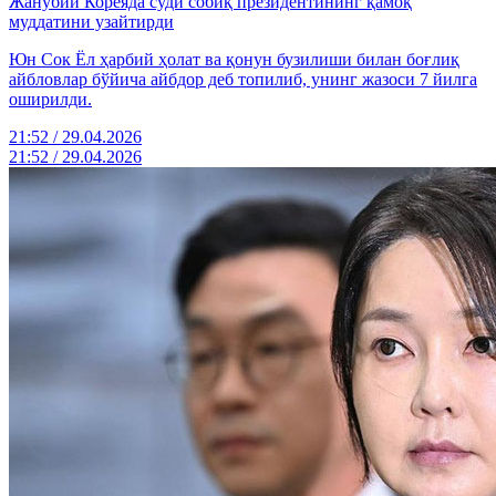
Жанубий Кореяда суди собиқ президентининг қамоқ
муддатини узайтирди
Юн Сок Ёл ҳарбий ҳолат ва қонун бузилиши билан боғлиқ
айбловлар бўйича айбдор деб топилиб, унинг жазоси 7 йилга
оширилди.
21:52 / 29.04.2026
21:52 / 29.04.2026