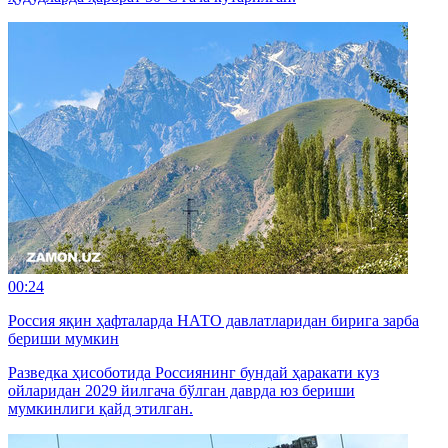
00:24
Россия яқин ҳафталарда НАТО давлатларидан бирига зарба
бериши мумкин
Разведка ҳисоботида Россиянинг бундай ҳаракати куз
ойларидан 2029 йилгача бўлган даврда юз бериши
мумкинлиги қайд этилган.