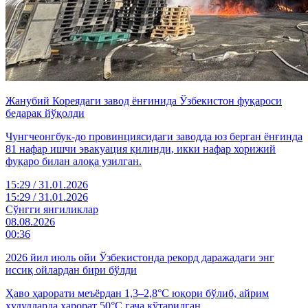
Жанубий Кореядаги завод ёнғинида Ўзбекистон фуқароси
бедарак йўқолди
Чунгчеонгбук-до провинциясидаги заводда юз берган ёнғинда
81 нафар ишчи эвакуация қилинди, икки нафар хорижий
фуқаро билан алоқа узилган.
15:29 / 31.01.2026
15:29 / 31.01.2026
Cўнгги янгиликлар
08.08.2026
00:36
2026 йил июль ойи Ўзбекистонда рекорд даражадаги энг
иссиқ ойлардан бири бўлди
Ҳаво ҳарорати меъёрдан 1,3–2,8°C юқори бўлиб, айрим
ҳудудларда ҳарорат 50°C гача кўтарилган.