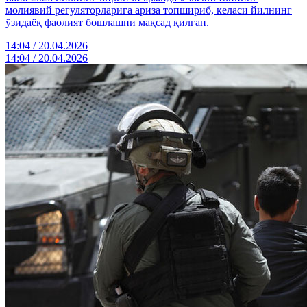
молиявий регуляторларига ариза топшириб, келаси йилнинг
ўзидаёқ фаолият бошлашни мақсад қилган.
14:04 / 20.04.2026
14:04 / 20.04.2026