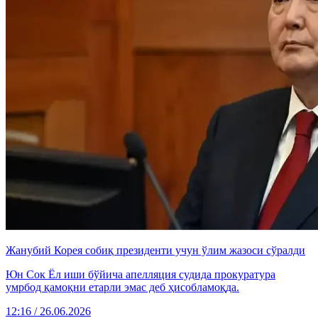
Жанубий Корея собиқ президенти учун ўлим жазоси сўралди
Юн Сок Ёл иши бўйича апелляция судида прокуратура
умрбод қамоқни етарли эмас деб ҳисобламоқда.
12:16 / 26.06.2026