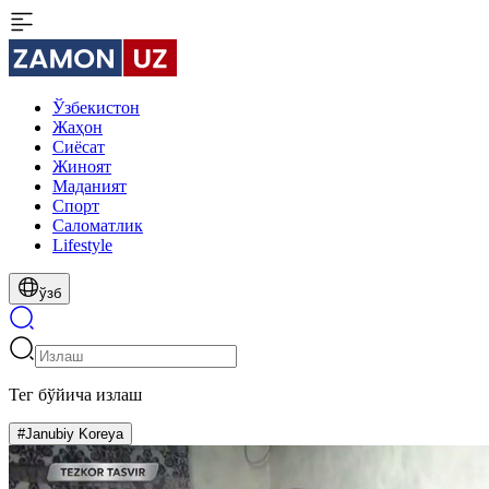
Ўзбекистон
Жаҳон
Сиёсат
Жиноят
Маданият
Спорт
Cаломатлик
Lifestyle
ўзб
Тег бўйича излаш
#Janubiy Koreya