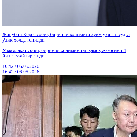
Жанубий Корея собиқ биринчи хонимига ҳукм ўқиган судья
ўлик ҳолда топилди
У мамлакат собиқ биринчи хонимининг қамоқ жазосини 4
йилга узайтирганди.
16:42 / 06.05.2026
16:42 / 06.05.2026