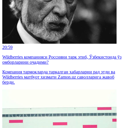
20:59
Wildberries компанияси Россияни тарк этиб, Ўзбекистонда ўз
омборларини очадими?
Компания тармоқларда тарқалган хабарларни рад этди ва
Wildberries матбуот хизмати Zamon.uz саволларига жавоб
берди.