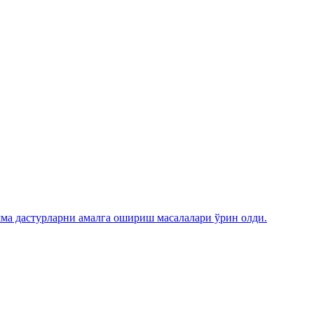
ма дастурларни амалга ошириш масалалари ўрин олди.