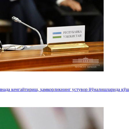
янада кенгайтириш, ҳамкорликнинг устувор йўналишларида қўш