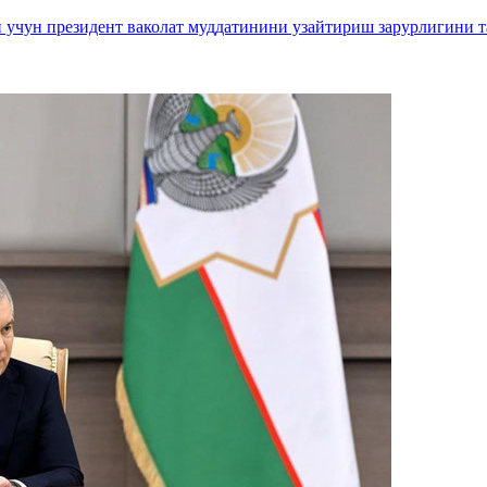
 учун президент ваколат муддатинини узайтириш зарурлигини т