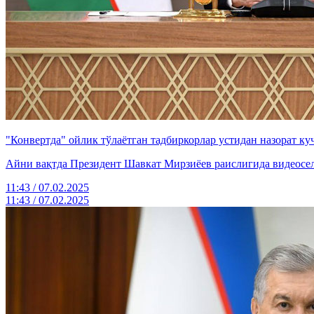
"Конвертда" ойлик тўлаётган тадбиркорлар устидан назорат к
Айни вақтда Президент Шавкат Мирзиёев раислигида видеосе
11:43 / 07.02.2025
11:43 / 07.02.2025