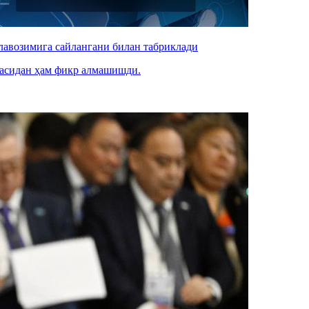
авозимига сайлангани билан табриклади
засидан ҳам фикр алмашишди.