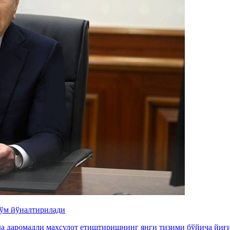
сўм йўналтирилади
да даромадли маҳсулот етиштиришнинг янги тизими бўйича йиғ