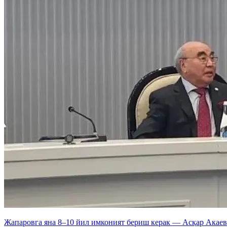
Жапаровга яна 8–10 йил имконият бериш керак — Асқар Акаев