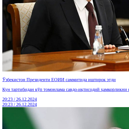
Ўзбекистон Президенти ЕОИИ саммитида иштирок этди
Кун тартибидан кўп томонлама савдо-иқтисодий ҳамкорликни 
20:23 / 26.12.2024
20:23 / 26.12.2024