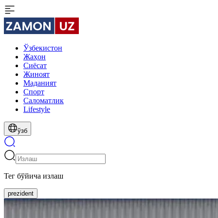
Ўзбекистон
Жаҳон
Сиёсат
Жиноят
Маданият
Спорт
Cаломатлик
Lifestyle
ўзб
Тег бўйича излаш
prezident