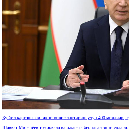
Бу йил картошкачиликни ривожлантириш учун 400 миллиард 
Шавкат Мирзиёев томорқада ва ижарага берилган экин ерлари