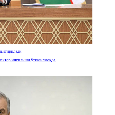
учайтирилади
лектор йиғилиши ўтказилмоқда.