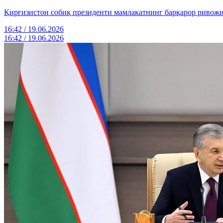
Қирғизистон собиқ президенти мамлакатнинг барқарор ривожи
16:42 / 19.06.2026
16:42 / 19.06.2026