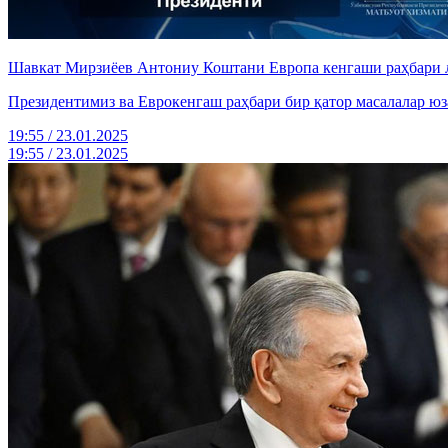
Шавкат Мирзиёев Антониу Коштани Европа кенгаши раҳбари л
Президентимиз ва Еврокенгаш раҳбари бир қатор масалалар ю
19:55 / 23.01.2025
19:55 / 23.01.2025