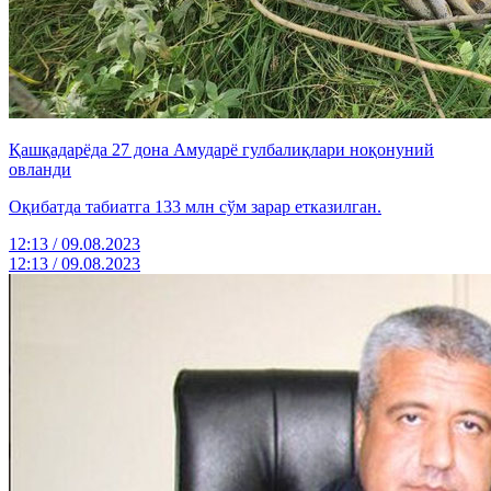
Қашқадарёда 27 дона Амударё гулбалиқлари ноқонуний
овланди
Оқибатда табиатга 133 млн сўм зарар етказилган.
12:13 / 09.08.2023
12:13 / 09.08.2023