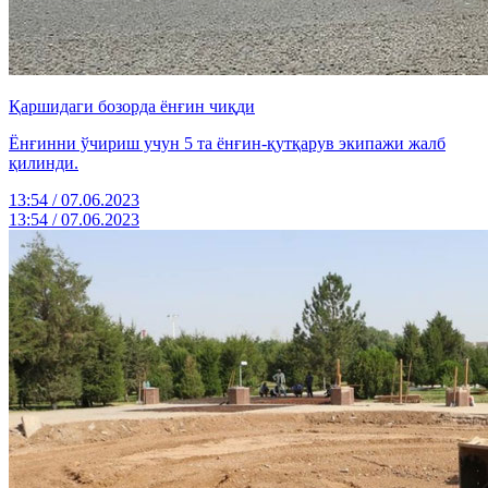
Қаршидаги бозорда ёнғин чиқди
Ёнғинни ўчириш учун 5 та ёнғин-қутқарув экипажи жалб
қилинди.
13:54 / 07.06.2023
13:54 / 07.06.2023