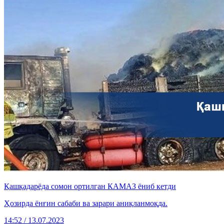
Қашқадарёда сомон ортилган КАМАЗ ёниб кетди
Ҳозирда ёнғин сабаби ва зарари аниқланмоқда.
14:52 / 13.07.2023