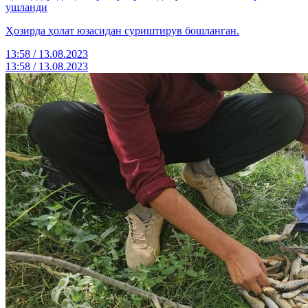
ушланди
Ҳозирда ҳолат юзасидан суриштирув бошланган.
13:58 / 13.08.2023
13:58 / 13.08.2023