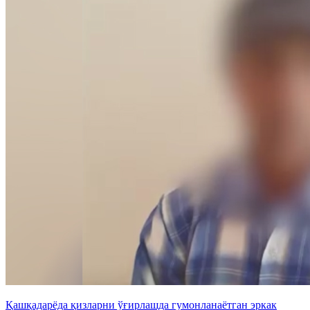
Қашқадарёда қизларни ўғирлашда гумонланаётган эркак