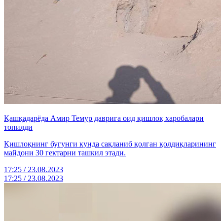
Қашқадарёда Амир Темур даврига оид қишлоқ харобалари
топилди
Қишлоқнинг бугунги кунда сақланиб қолган қолдиқларининг
майдони 30 гектарни ташкил этади.
17:25 / 23.08.2023
17:25 / 23.08.2023