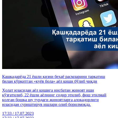
Қашқадарёда 21 ёшли қизни беҳаё расмларини тарқатиш
билан қўрқитган «куёв бола» аёл киши бўлиб чиқди
Ҳолат юзасидан аёл кишига нисбатан жиноят иши
қўзғатилиб, 22 ёшли аёлнинг содир этилиб, фош этилмай
қолган бошқа шу турдаги жиноятларга алоқадорлиги
юзасидан суриштирув ишлари олиб борилмоқда.
17:33 / 17.07.2023