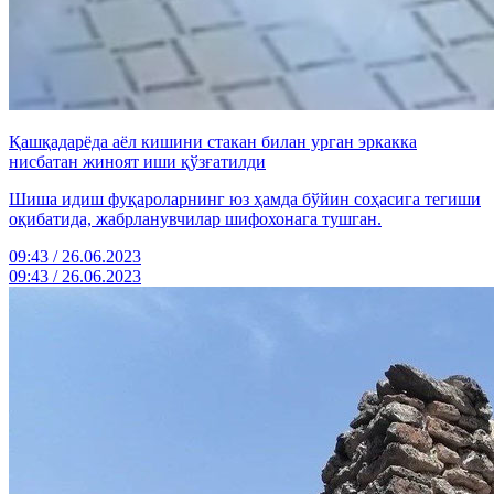
Қашқадарёда аёл кишини стакан билан урган эркакка
нисбатан жиноят иши қўзғатилди
Шиша идиш фуқароларнинг юз ҳамда бўйин соҳасига тегиши
оқибатида, жабрланувчилар шифохонага тушган.
09:43 / 26.06.2023
09:43 / 26.06.2023