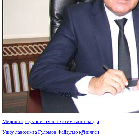
Миришкор туманига янги ҳоким тайинланди
Ушбу лавозимга Ғуломов Файзулло қўйилган.