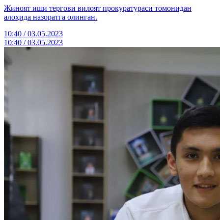
Жиноят иши тергови вилоят прокуратураси томонидан
алоҳида назоратга олинган.
10:40 / 03.05.2023
10:40 / 03.05.2023