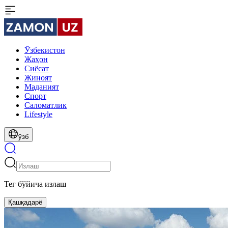
Ўзбекистон
Жаҳон
Сиёсат
Жиноят
Маданият
Спорт
Cаломатлик
Lifestyle
ўзб
Тег бўйича излаш
Қашқадарё