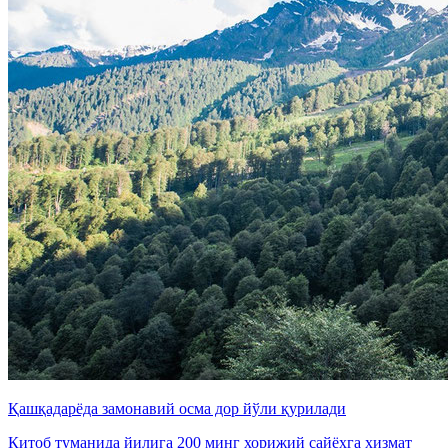
Қашқадарёда замонавий осма дор йўли қурилади
Китоб туманида йилига 200 минг хорижий сайёҳга хизмат