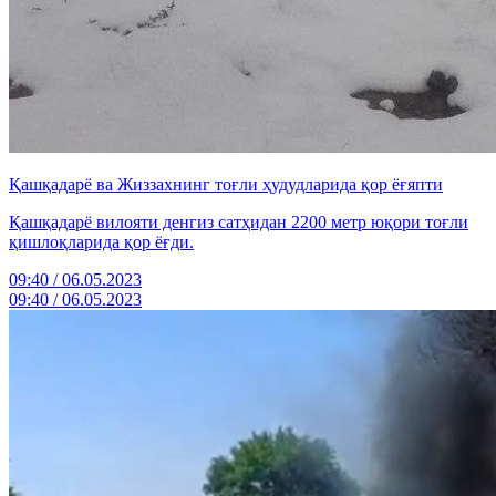
Қашқадарё ва Жиззахнинг тоғли ҳудудларида қор ёғяпти
Қашқадарё вилояти денгиз сатҳидан 2200 метр юқори тоғли
қишлоқларида қор ёғди.
09:40 / 06.05.2023
09:40 / 06.05.2023