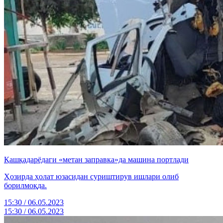
Қашқадарёдаги «метан заправка»да машина портлади
Ҳозирда ҳолат юзасидан суриштирув ишлари олиб
борилмоқда.
15:30 / 06.05.2023
15:30 / 06.05.2023