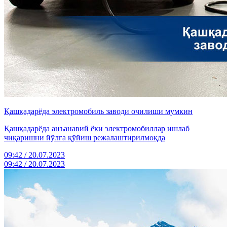
Қашқадарёда электромобиль заводи очилиши мумкин
Қашқадарёда анъанавий ёки электромобиллар ишлаб
чиқаришни йўлга қўйиш режалаштирилмоқда
09:42 / 20.07.2023
09:42 / 20.07.2023