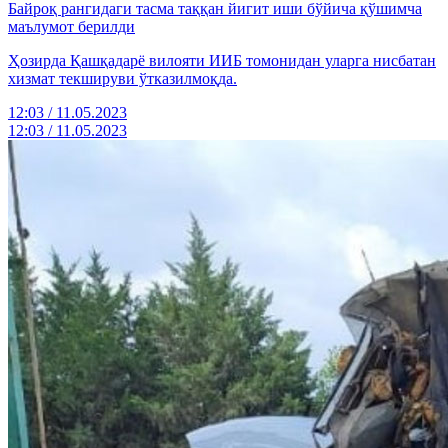
Байроқ рангидаги тасма таққан йигит иши бўйича қўшимча
маълумот берилди
Ҳозирда Қашқадарё вилояти ИИБ томонидан уларга нисбатан
хизмат текшируви ўтказилмоқда.
12:03 / 11.05.2023
12:03 / 11.05.2023