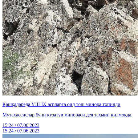
Қашқадарёда VIII-IX асрларга оид тош минора топилди
Мутахассислар буни кузатув минораси дея тахмин қилмоқда.
15:24 / 07.06.2023
15:24 / 07.06.2023