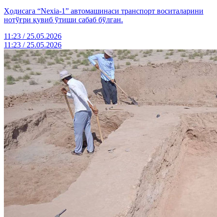
Ҳодисага “Nexia-1” автомашинаси транспорт воситаларини
нотўғри қувиб ўтиши сабаб бўлган.
11:23 / 25.05.2026
11:23 / 25.05.2026