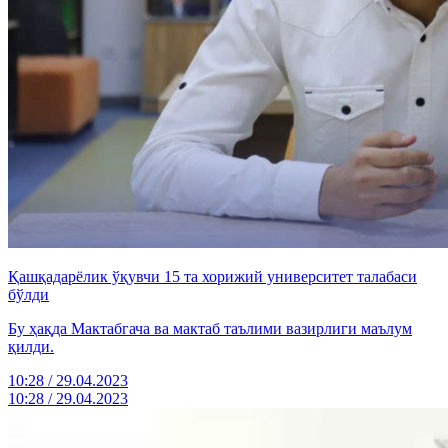
Қашқадарёлик ўқувчи 15 та хорижий университет талабаси
бўлди
Бу ҳақда Мактабгача ва мактаб таълими вазирлиги маълум
қилди.
10:28 / 29.04.2023
10:28 / 29.04.2023