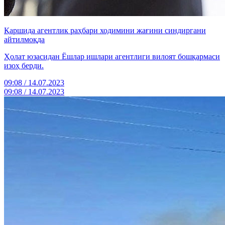
Қаршида агентлик раҳбари ходимини жағини синдиргани
айтилмоқда
Ҳолат юзасидан Ёшлар ишлари агентлиги вилоят бошқармаси
изоҳ берди.
09:08 / 14.07.2023
09:08 / 14.07.2023