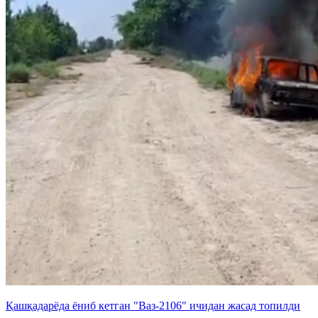
Қашқадарёда ёниб кетган "Ваз-2106" ичидан жасад топилди