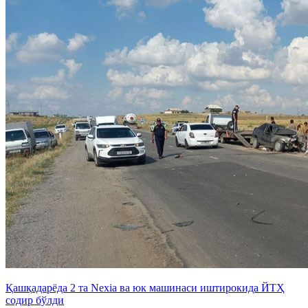
Қашқадарёда 2 та Nexia ва юк машинаси иштирокида ЙТҲ
содир бўлди