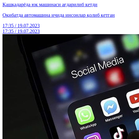
Қашқадарёда юк машинаси ағдарилиб кетди
Оқибатда автомашина ичида инсонлар қолиб кетган
17:35 / 19.07.2023
17:35 / 19.07.2023