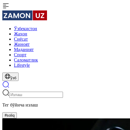
Ўзбекистон
Жаҳон
Сиёсат
Жиноят
Маданият
Спорт
Cаломатлик
Lifestyle
ўзб
Тег бўйича излаш
#soliq