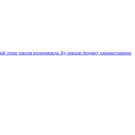
ий этиш тавсия қилинмоқда. Бу орқали бюджет харажатларини