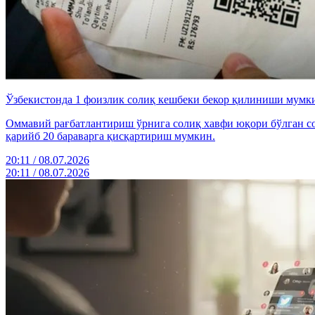
Ўзбекистонда 1 фоизлик солиқ кешбеки бекор қилиниши мумк
Оммавий рағбатлантириш ўрнига солиқ хавфи юқори бўлган со
қарийб 20 бараварга қисқартириш мумкин.
20:11 / 08.07.2026
20:11 / 08.07.2026