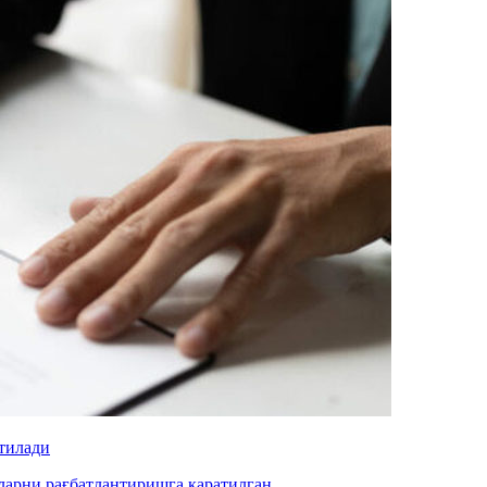
этилади
ларни рағбатлантиришга қаратилган.