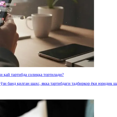
и қай тартибдa солиққа тортилади?
 ўзи банд қилган шахс, якка тартибдаги тадбиркор ёки юридик