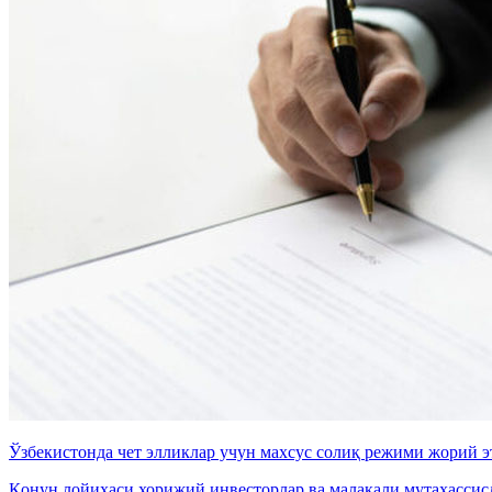
Ўзбекистонда чет элликлар учун махсус солиқ режими жорий 
Қонун лойиҳаси хорижий инвесторлар ва малакали мутахассис