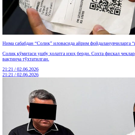
Нима сабабдан “Солиқ” иловасида айрим фойдаланувчиларга 
Солиқ қўмитаси ушбу ҳолатга изоҳ берди. Сохта фискал чекл
вақтинча тўхтатилган.
21:21 / 02.06.2026
21:21 / 02.06.2026