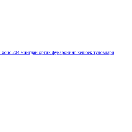
 боис 204 мингдан ортиқ фуқаронинг кешбек тўловлари