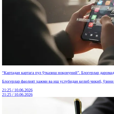
“Картадан картага пул ўтказиш ноқонуний”. Блогерлар даромад
Блогерлар фаолият ҳажми ва иш услубидан келиб чиқиб, ўзини
21:25 / 10.06.2026
21:25 / 10.06.2026