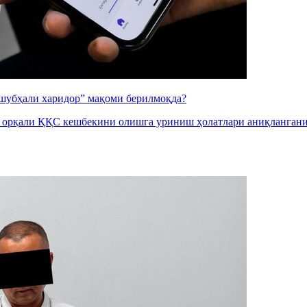
“шубҳали харидор” мақоми берилмоқда?
ар орқали ҚҚС кешбекини олишга уриниш ҳолатлари аниқлангани