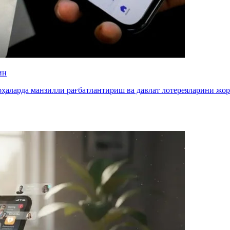
ин
ҳаларда манзилли рағбатлантириш ва давлат лотереяларини жор